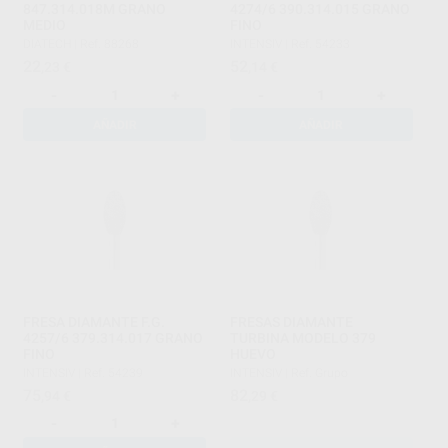
847.314.018M GRANO
4274/6 390.314.015 GRANO
MEDIO
FINO
DIATECH
|
Ref. 88268
INTENSIV
|
Ref. 54233
22
52
,23
€
,14
€
-
+
-
+
AÑADIR
AÑADIR
FRESA DIAMANTE F.G.
FRESAS DIAMANTE
4257/6 379.314.017 GRANO
TURBINA MODELO 379
FINO
HUEVO
INTENSIV
|
Ref. 54239
INTENSIV
|
Ref. Grupo
75
82
,94
€
,29
€
-
+