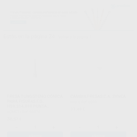
Estás en la página 24
Volver a la página 1
FRESA TUNGSTENO CÓNICA
CAMBIA FRESAS C.A. SYNEA
PARA FISURAS F.G.
W&H
|
Ref. 6099
H59.314.010 PUNTA
11
,49
€
CORTANTE
KOMET
|
Ref. 59374
36
,57
€
-
+
-
+
AÑADIR
AÑADIR