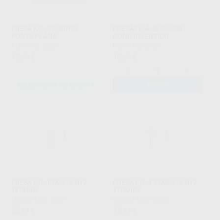
FRESA F.G. CILINDRO
FRESAS C.A. N.34-008
PUNTA PLANA
CONO INVERTIDO
KERR
|
Ref. Grupo
KERR
|
Ref. 5243
15
15
,95
€
,95
€
-
+
SELECCIONAR REFERENCIA
AÑADIR
FRESA F.G. T7X.314.012
FRESA F.G. T23XR.314.012
TITANIO
TITANIO
EDENTA
|
Ref. 52584
EDENTA
|
Ref. 52585
38
38
,51
€
,51
€