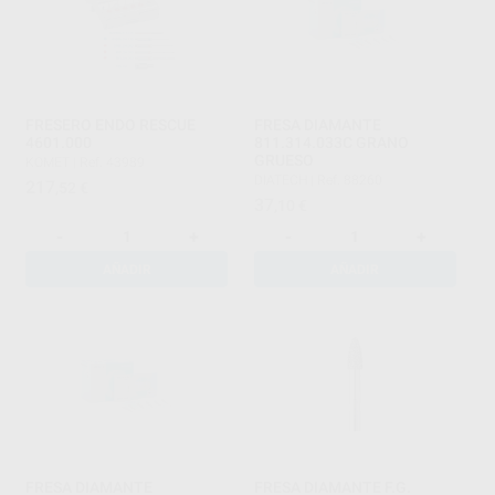
FRESERO ENDO RESCUE
FRESA DIAMANTE
4601.000
811.314.033C GRANO
GRUESO
KOMET
|
Ref. 43989
DIATECH
|
Ref. 88260
217
,52
€
37
,10
€
-
+
-
+
AÑADIR
AÑADIR
FRESA DIAMANTE
FRESA DIAMANTE F.G.