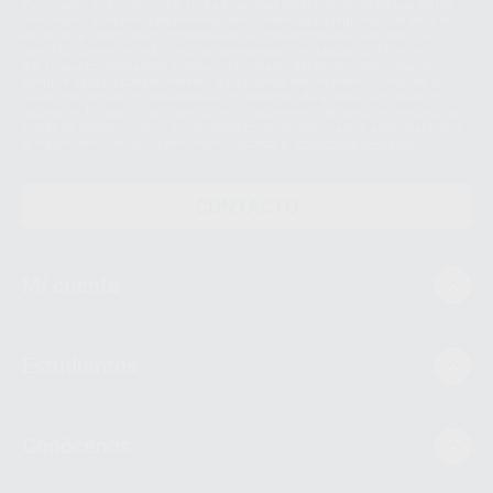
Personales es Proclinic S.A.U.. La Finalidad del tratamiento de sus Datos
Personales es el envío de información comercial. La legitimación para el
envío de la información comercial es su consentimiento prestado. Sus
datos únicamente serán cedidos a empresas vinculadas con Proclinic
S.A.U. que comercialicen productos similares del sector odontológico,
siempre bajo su consentimiento y no habrás cesión internacional de sus
Datos Personales. Podrá ejercitar los derechos de acceso, rectificación,
supresión, limitación y/o oposición al tratamiento de datos, entre otros, a
través de lopd@proclinic.es. Si desea conocer información adicional sobre
el tratamiento de datos personales, acceda a:
Protección de datos
CONTACTO
Mi cuenta
Estudiantes
Conócenos