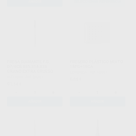
AÑADIR
SELECCIONAR REFERENCIA
FRESA DIAMANTE F.G.
FRESERO PLÁSTICO MIXTO
D7/6CB 855.314.026
18FG+18CA
GRANO EXTRA GRUESO
EURONDA
|
Ref. 16991
INTENSIV
|
Ref. 54261
6
,08
€
91
,14
€
-
+
-
+
AÑADIR
AÑADIR