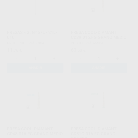
FRESAS F.G. Nº 57L - 21L-
FRESA COOL-DIAMANT
010
CD39.016.FG GRANO MEDIO
PROCLINIC
|
Ref. 7864
BUSCH
|
Ref. 45864
11
63
,76
€
,53
€
-
+
-
+
AÑADIR
AÑADIR
FRESA COOL-DIAMANT
FRESA COOL-DIAMANT
CD48.016.FG GRANO MEDIO
CD51G.016.FG GRANO