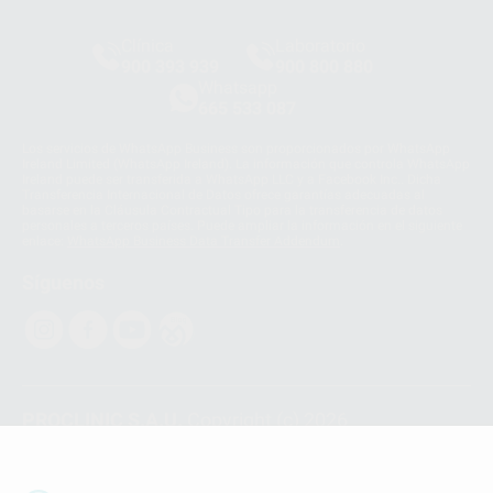
Clínica
Laboratorio
900 393 939
900 800 880
Whatsapp
665 533 087
Los servicios de WhatsApp Business son proporcionados por WhatsApp
Ireland Limited (WhatsApp Ireland). La información que controla WhatsApp
Ireland puede ser transferida a WhatsApp LLC y a Facebook Inc.. Dicha
Transferencia Internacional de Datos ofrece garantías adecuadas al
basarse en la Cláusula Contractual Tipo para la transferencia de datos
personales a terceros países. Puede ampliar la información en el siguiente
enlace:
WhatsApp Business Data Transfer Addendum
.
Síguenos
PROCLINIC S.A.U.
Copyright (c) 2026
Aviso legal
Teléfono:
900 393 939