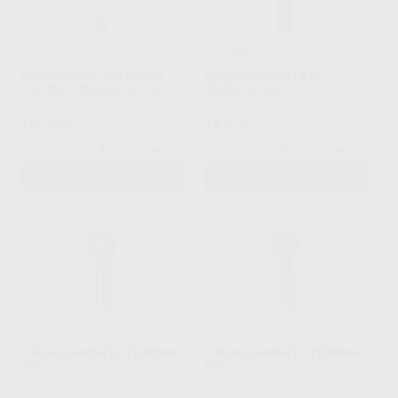
¡Novedad!
FRESA ODONTOSECCIÓN
FRESA DIAMANTE FG
F.G. XXL C254AAC.317.012
392F.314.016
EDENTA
|
Ref. 20015
DZ
|
Ref. 98154
107
14
,94
€
,72
€
-
+
-
+
AÑADIR
AÑADIR
¡Novedad!
¡Novedad!
FRESA DIAMANTE TURBINA
FRESA DIAMANTE TURBINA
801
801L
DZ
|
Ref. Grupo
DZ
|
Ref. Grupo