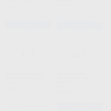
GRUESO
BUSCH
|
Ref. 45867
BUSCH
|
Ref. 45868
63
,53
€
77
,25
€
-
+
-
+
AÑADIR
AÑADIR
FRESAS COOL DIAMANT
FRESA DIAMANTE
(GAMA ESPECIAL) CD55
6855.025.FG GRANO
GRUESO
BUSCH
|
Ref. Grupo
BUSCH
|
Ref. 45907
77
,25
€
49
,66
€
-
+
SELECCIONAR REFERENCIA
AÑADIR