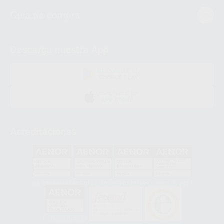
Guía de compra
Descarga nuestra App
DISPONIBLE EN
GOOGLE PLAY
DISPONIBLE EN
APP STORE
Acreditaciones
GA-2008/0342
SST-0118/2023
ER-0120/1997
GS-0001/2017
HCO-0060/2023