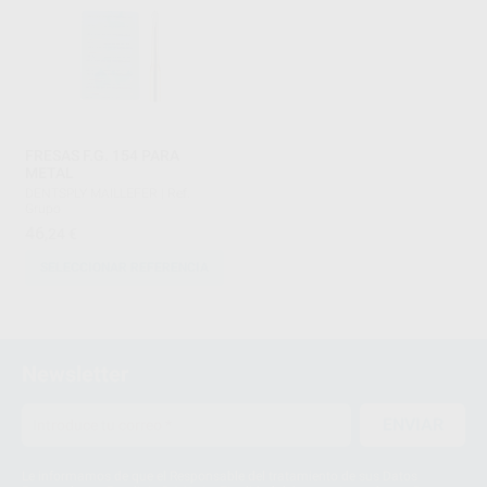
FRESAS F.G. 154 PARA
METAL
DENTSPLY MAILLEFER
|
Ref.
Grupo
46
,24
€
SELECCIONAR REFERENCIA
22
23
Newsletter
24
ENVIAR
25
Le informamos de que el Responsable del tratamiento de sus Datos