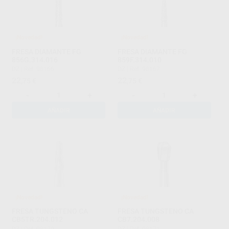
¡Novedad!
¡Novedad!
FRESA DIAMANTE FG
FRESA DIAMANTE FG
856G.314.016
859F.314.010
DZ
|
Ref. 98166
DZ
|
Ref. 98167
22
22
,75
€
,75
€
-
+
-
+
AÑADIR
AÑADIR
¡Novedad!
¡Novedad!
FRESA TUNGSTENO CA
FRESA TUNGSTENO CA
CB5TR.204.012
CB7.204.008
DZ
|
Ref. 98170
DZ
|
Ref. 98171