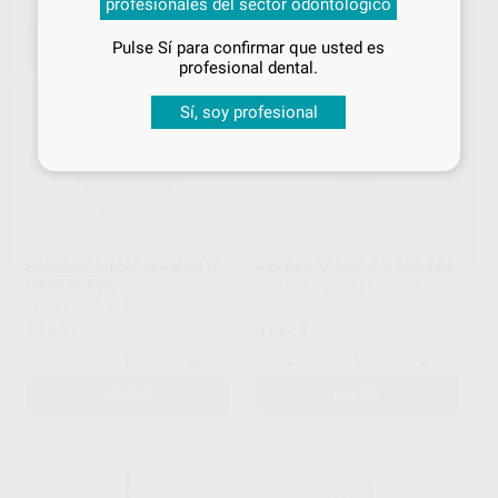
profesionales del sector odontológico
especiales
-
+
-
+
Pulse Sí para confirmar que usted es
AÑADIR
AÑADIR
¡Iniciar sesión!
profesional dental.
Sí, soy profesional
FRESERO LIMAS DIAMANTE
FRESAS ACERO C.A 205-006
CABEZA EVA
DENTSPLY MAILLEFER
|
Ref.
99474
KOMET
|
Ref. 8446
41
92
,82
€
,83
€
-
+
-
+
AÑADIR
AÑADIR