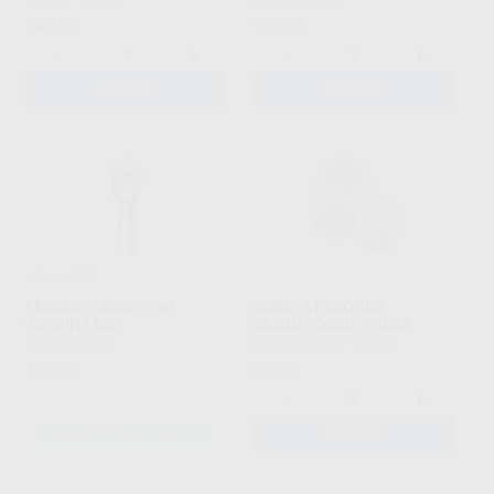
38
15
,45
€
,73
€
-
+
-
+
AÑADIR
AÑADIR
¡Novedad!
FRESAS TUNGSTENO
CUBETA REDONDA
TURBINA CB7
DESINFECCION FRESA
DZ
|
Ref. Grupo
LARIDENT
|
Ref. 10750
15
6
,73
€
,79
€
-
+
SELECCIONAR REFERENCIA
AÑADIR