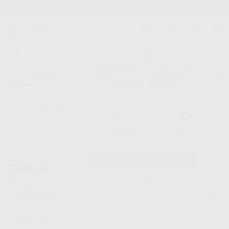
Stock de más de 15.000 productos
¡Hola!
Inicia sesión para ver los precios
del carrito con tus condiciones y
Proclinic
descuentos aplicados.
¿Todavía no tienes nuestra App?
¡Descárgala para ser siempre el primero en conocer nuestras
promociones y descuentos! Disponible en Google Play o App Store.
Google Play
¿Has olvidado tu contraseña?
Inicio
/
Clínica
/
Fresas
Clínica -
Fresas Dentales - 24
Registrarme
597
productos encontrados
Filtrar
FRESAS
Borrar filtros