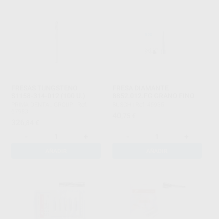
FRESAS TUNGSTENO
FRESA DIAMANTE
S1158-314-012 (100 U.)
8852.012.FG GRANO FINO
PRIMA DENTAL GROUP
|
Ref.
BUSCH
|
Ref. 45935
67983
40
,75
€
326
,84
€
-
+
-
+
AÑADIR
AÑADIR