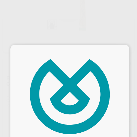
×
FRESA COOL-DIAMANT CD51G.016.FG GRANO
GRUESO
Marca
BUSCH
Contenido
6 unidades
Ref. Proclinic
45868
Ref. fabricante
CD51G.016.FG
Precio web
77
Desbloquea todas tus ventajas
,25
€
81,32 €