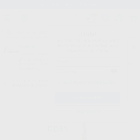
Stock de más de 15.000 productos
¡Hola!
Inicia sesión para ver los precios
del carrito con tus condiciones y
Proclinic
descuentos aplicados.
¿Todavía no tienes nuestra App?
¡Descárgala para ser siempre el primero en conocer nuestras
promociones y descuentos! Disponible en Google Play o App Store.
Google Play
Inicio
/
Clínica
/
Fresas
/
Fresas diamante turbina
/
FRESA COOL-
¿Has olvidado tu contraseña?
DIAMANT CD51G.016.FG GRANO GRUESO
Registrarme