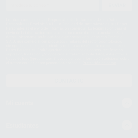
ENVIAR
Le informamos de que el Responsable del tratamiento de sus Datos
Personales es Proclinic S.A.U.. La Finalidad del tratamiento de sus Datos
Personales es el envío de información comercial. La legitimación para el
envío de la información comercial es su consentimiento prestado. Sus
datos únicamente serán cedidos a empresas vinculadas con Proclinic
S.A.U. que comercialicen productos similares del sector odontológico,
siempre bajo su consentimiento y no habrás cesión internacional de sus
Datos Personales. Podrá ejercitar los derechos de acceso, rectificación,
supresión, limitación y/o oposición al tratamiento de datos, entre otros, a
través de lopd@proclinic.es. Si desea conocer información adicional sobre
el tratamiento de datos personales, acceda a:
Protección de datos
CONTACTO
Mi cuenta
Estudiantes