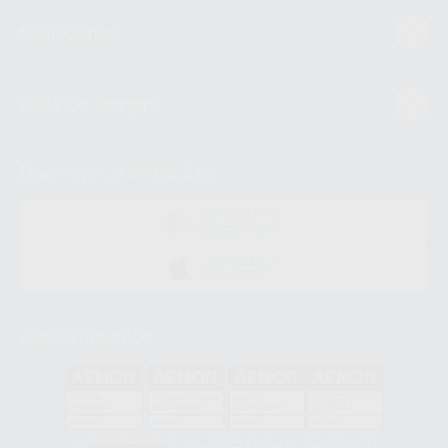
Conócenos
Guía de compra
Descarga nuestra App
DISPONIBLE EN
GOOGLE PLAY
DISPONIBLE EN
APP STORE
Acreditaciones
GA-2008/0342
SST-0118/2023
ER-0120/1997
GS-0001/2017