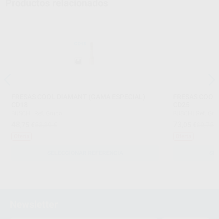
Productos relacionados
FRESAS COOL DIAMANT (GAMA ESPECIAL)
FRESAS COOL
CD18
CD25
BUSCH
|
Ref. Grupo
BUSCH
|
Ref. Gru
48
73
,75
€
53,89 €
,05
€
80,75 
Oferta
Oferta
SELECCIONAR REFERENCIA
SE
Newsletter