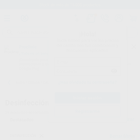
Stock de más de 15.000 productos
¡Hola!
Inicia sesión para ver los precios
del carrito con tus condiciones y
Proclinic
descuentos aplicados.
¿Todavía no tienes nuestra App?
¡Descárgala para ser siempre el primero en conocer nuestras
promociones y descuentos! Disponible en Google Play o App Store.
Google Play
¿Has olvidado tu contraseña?
Inicio
/
Clínica
/
Desinfección
/
Rollos de esterilización
Desinfección -
Rollos de esterilización - 2
Registrarme
39
productos encontrados
Filtrar
DESINFECCIÓN
Borrar filtros