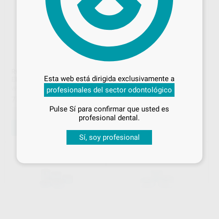
Desbloquea todas tus ventajas
ROLLO ESTERILIZACIÓN
ROLLO DE ESTERILIZAR
Inicia sesión
para disfrutar de todos
Esta web está dirigida exclusivamente a
ELIREEL 20CMX200M
20CM X 200M
tus
descuentos y condiciones
W&H
|
Ref. 19812
MEDISTOCK
|
Ref. 7727
profesionales del sector odontológico
especiales
75
74
,11
€
,85
€
Pulse Sí para confirmar que usted es
-
+
-
+
¡Iniciar sesión!
profesional dental.
AÑADIR
AÑADIR
Sí, soy profesional