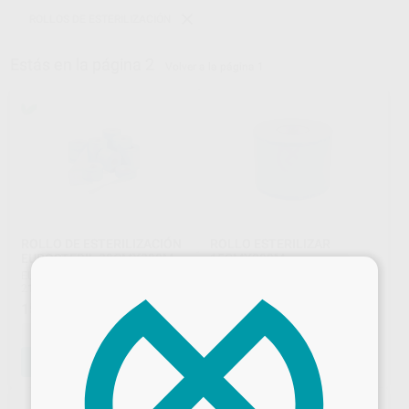
ROLLOS DE ESTERILIZACIÓN
Estás en la página 2
Volver a la página 1
ROLLO DE ESTERILIZACIÓN
ROLLO ESTERILIZAR
EUROSTERIL 20CMX200M
15CMX200M
×
EURONDA MONOART
|
Ref.
MESTRA
|
Ref. 10764
21740
69
,72
€
159
,65
€
-
+
-
+
AÑADIR
AÑADIR