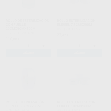
ROLLO DE ESTERILIZACIÓN
ROLLO ESTERILIZACIÓN
CON FUELLE
ELIREEL 7,5CMX200M
20CMX5CMX100M
W&H
|
Ref. 19799
EURONDA
|
Ref. 16990
27
,42
€
110
,88
€
-
+
-
+
AÑADIR
AÑADIR
ROLLO ESTERILIZACIÓN
ROLLO ESTERILIZACIÓN
ELIREEL 5,5CMX200M
ELIREEL 10CMX200M
W&H
|
Ref. 19800
W&H
|
Ref. 19801