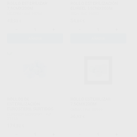
ROLLO ESTERILIZAR
ROLLO ESTERILIZACIÓN
7,5CMX200M
ELIREEL 15CMX200M
MESTRA
|
Ref. 10754
W&H
|
Ref. 19802
49
54
,98
€
,84
€
-
+
-
+
AÑADIR
AÑADIR
ROLLOS DE
ROLLO ESTERILIZAR
ESTERILIZACIÓN
7,5CMX200M
EUROSTERIL SURTIDOS
OMNIA
|
Ref. 65544
EURONDA MONOART
|
Ref.
36
,97
€
21743
174
,80
€
-
+
-
+