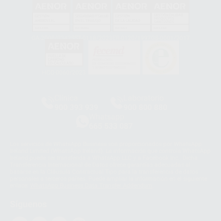
GA-2008/0342
SST-0118/2023
ER-0120/1997
GS-0001/2017
HCO-0060/2023
Clínica
Laboratorio
900 393 939
900 800 880
Whatsapp
665 533 087
Los servicios de WhatsApp Business son proporcionados por WhatsApp
Ireland Limited (WhatsApp Ireland). La información que controla WhatsApp
Ireland puede ser transferida a WhatsApp LLC y a Facebook Inc.. Dicha
Transferencia Internacional de Datos ofrece garantías adecuadas al
basarse en la Cláusula Contractual Tipo para la transferencia de datos
personales a terceros países. Puede ampliar la información en el siguiente
enlace:
WhatsApp Business Data Transfer Addendum
.
Síguenos