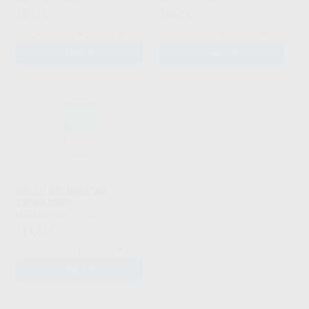
18
36
,47
€
,95
€
-
+
-
+
AÑADIR
AÑADIR
ROLLO ESTERILIZAR
25CMX200M
MESTRA
|
Ref. 10762
111
,81
€
-
+
AÑADIR