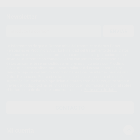
1
2
Newsletter
ENVIAR
Le informamos de que el Responsable del tratamiento de sus Datos
Personales es Proclinic S.A.U.. La Finalidad del tratamiento de sus Datos
Personales es el envío de información comercial. La legitimación para el
envío de la información comercial es su consentimiento prestado. Sus
datos únicamente serán cedidos a empresas vinculadas con Proclinic
S.A.U. que comercialicen productos similares del sector odontológico,
siempre bajo su consentimiento y no habrás cesión internacional de sus
Datos Personales. Podrá ejercitar los derechos de acceso, rectificación,
supresión, limitación y/o oposición al tratamiento de datos, entre otros, a
través de lopd@proclinic.es. Si desea conocer información adicional sobre
el tratamiento de datos personales, acceda a:
Protección de datos
CONTACTO
Mi cuenta