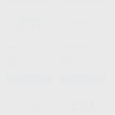
DENSET
SET PROTECCIÓN
OMNIA
|
Ref. 64788
ALLE - EURONDA
|
Ref. 18865
20
23
,38
€
22,52 €
,98
€
26,50 €
Oferta
Oferta
-
+
-
+
AÑADIR
AÑADIR