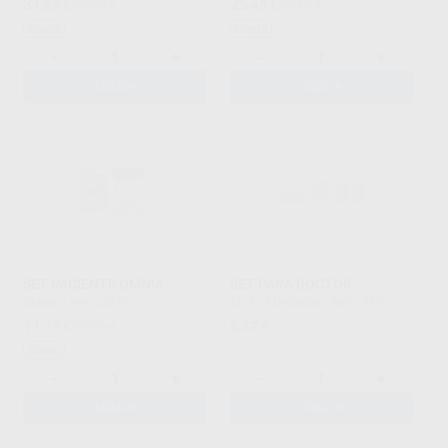
31
25
,68
€
35,02 €
,45
€
28,13 €
Oferta
Oferta
-
+
-
+
AÑADIR
AÑADIR
SET PACIENTE OMNIA
SET PARA DOCTOR
OMNIA
|
Ref. 64873
ALLE - EURONDA
|
Ref. 18861
11
6
,78
€
13,02 €
,72
€
Oferta
-
+
-
+
AÑADIR
AÑADIR