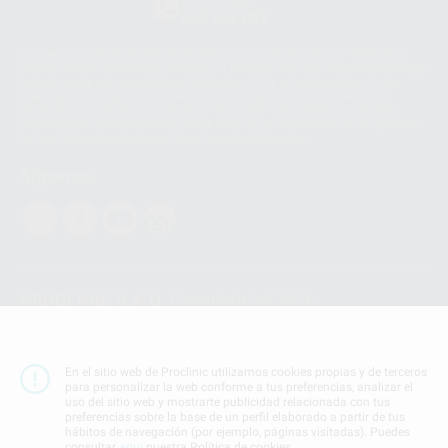
665 533 087
Los servicios de WhatsApp Business son proporcionados por WhatsApp
Ireland Limited (WhatsApp Ireland). La información que controla WhatsApp
Ireland puede ser transferida a WhatsApp LLC y a Facebook Inc.. Dicha
Transferencia Internacional de Datos ofrece garantías adecuadas al
basarse en la Cláusula Contractual Tipo para la transferencia de datos
personales a terceros países. Puede ampliar la información en el siguiente
enlace:
WhatsApp Business Data Transfer Addendum
.
Síguenos
PROCLINIC S.A.U.
Copyright (c) 2026
Aviso legal
Teléfono:
900 393 939
En el sitio web de Proclinic utilizamos cookies propias y de terceros
E-mail de contacto:
proclinic@proclinic.es
para personalizar la web conforme a tus preferencias, analizar el
uso del sitio web y mostrarte publicidad relacionada con tus
preferencias sobre la base de un perfil elaborado a partir de tus
Condiciones Generales de Contratación
y
Política
hábitos de navegación (por ejemplo, páginas visitadas). Puedes
de privacidad
consultar
aquí
nuestra Política de cookies.