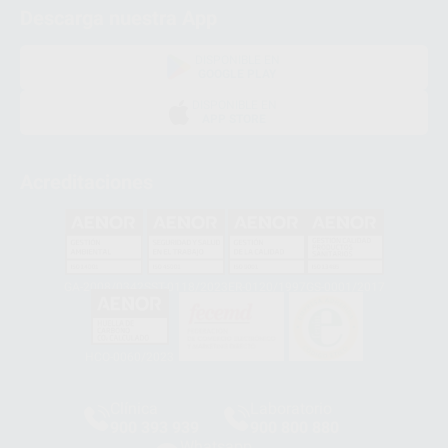
Descarga nuestra App
DISPONIBLE EN
GOOGLE PLAY
DISPONIBLE EN
APP STORE
Acreditaciones
GA-2008/0342
SST-0118/2023
ER-0120/1997
GS-0001/2017
HCO-0060/2023
Clínica
Laboratorio
900 393 939
900 800 880
Whatsapp