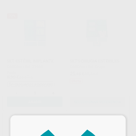
72%
SET ESTÉRIL IMPLANTE
SETS CIRUGIA ESTÉRILES
CARDIVA
|
Ref. 21940
CARDIVA
|
Ref. Grupo
Desde
25
,46
€
28,14 €
8
,90
€
31,67 €
Oferta
Sin descuentos adicionales
-
+
AÑADIR
SELECCIONAR REFERENCIA
×