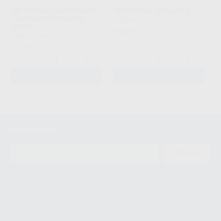
SET DENTAL FENESTRADO
SET ESTERIL IMPLANTE
TEARDROP (FORMA DE
CARDIVA
|
Ref. 2191
GOTA)
16
,02
€
CARDIVA
|
Ref. 21936
27
,90
€
-
+
-
+
AÑADIR
AÑADIR
1
Newsletter
ENVIAR
Le informamos de que el Responsable del tratamiento de sus Datos
Personales es Proclinic S.A.U.. La Finalidad del tratamiento de sus Datos
Personales es el envío de información comercial. La legitimación para el
envío de la información comercial es su consentimiento prestado. Sus
datos únicamente serán cedidos a empresas vinculadas con Proclinic
S.A.U. que comercialicen productos similares del sector odontológico,
siempre bajo su consentimiento y no habrás cesión internacional de sus