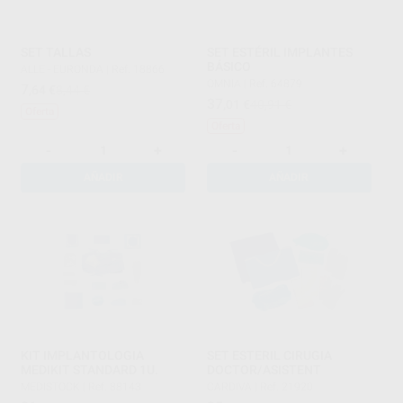
SET TALLAS
SET ESTÉRIL IMPLANTES
BÁSICO
ALLE - EURONDA
|
Ref. 18866
OMNIA
|
Ref. 64879
7
,64
€
8,44 €
37
,01
€
40,91 €
Oferta
Oferta
-
+
-
+
AÑADIR
AÑADIR
KIT IMPLANTOLOGIA
SET ESTERIL CIRUGIA
MEDIKIT STANDARD 1U.
DOCTOR/ASISTENT
MEDISTOCK
|
Ref. 88143
CARDIVA
|
Ref. 21920