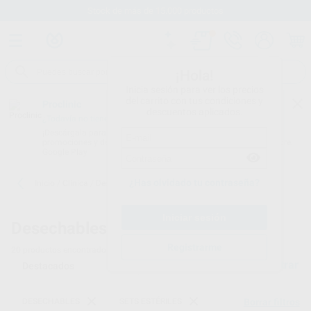
Stock de más de 15.000 productos
¡Hola!
Inicia sesión para ver los precios
del carrito con tus condiciones y
Proclinic
descuentos aplicados.
¿Todavía no tienes nuestra App?
¡Descárgala para ser siempre el primero en conocer nuestras
promociones y descuentos! Disponible en Google Play o App Store.
Google Play
¿Has olvidado tu contraseña?
Inicio
/
Clínica
/
Desechables
/
Sets estériles
Desechables -
Sets estériles de cirugía dental
Registrarme
20
productos encontrados
Filtrar
DESECHABLES
SETS ESTÉRILES
Borrar filtros