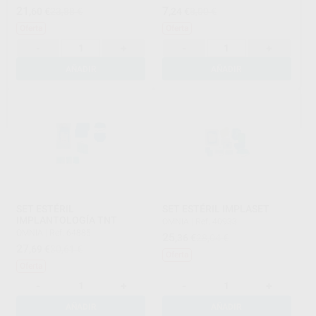
21
7
,60
€
23,88 €
,24
€
8,00 €
Oferta
Oferta
-
+
-
+
AÑADIR
AÑADIR
SET ESTÉRIL
SET ESTÉRIL IMPLASET
IMPLANTOLOGÍA TNT
OMNIA
|
Ref. 40933
OMNIA
|
Ref. 64885
25
,36
€
28,04 €
27
,69
€
30,61 €
Oferta
Oferta
-
+
-
+
AÑADIR
AÑADIR