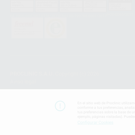
HCO-0060/2023
GA-2008/0342
SST-0118/2023
ER-0120/1997
GS-0001/2017
PROCLINIC S.A.U.
Copyright (c) 2026
Aviso legal
En el sitio web de Proclinic utiliza
conforme a tus preferencias, analiz
tus preferencias sobre la base de u
ejemplo, páginas visitadas). Puede
Configurar Cookies