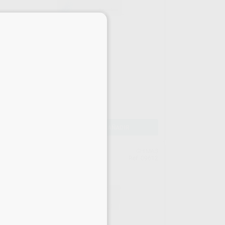
×
STERIFY GEL
Envase 1 jeringa de 0,3 ml
50
,44
€
59,00 €
Oferta
-
+
AÑADIR
KEN
GHIMAS
885
Ref. 09612