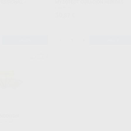
ESSIONAL -
MYZOTECT CURACIÓN HERIDAS
Caja 50 ml
30
,87
€
-
+
AÑADIR
AÑADIR
GHIMAS
Ref. 09613
ONODOSIS
 de 0,25 ml