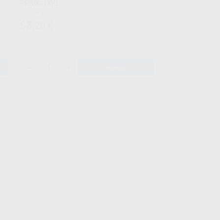
PERIO3 OIL
Envase 3 ml
63
,20
€
-
+
AÑADIR