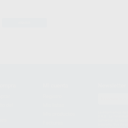
AÑADIR
compra
Mi cuenta
Newsletter
prar
Registro
to del
Mis listas
Le informamos de q
Mis productos
S.A.U.. La Finalida
nes
comercial. La legit
Facturas
prestado. Sus dato