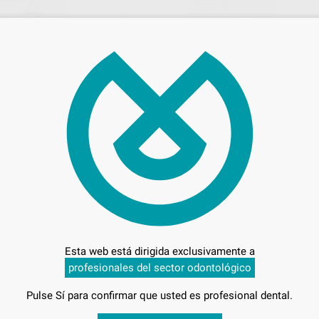
TIDOSIS - 4
EXOGEL
Envase 12 unidades de 5 g
 ml
47
,37
€
52,35 €
75 €
Oferta
-
+
AÑADIR
AÑADIR
HAGER & WERKEN
HAGER & WER
Ref. 0884
Ref. 0
Esta web está dirigida exclusivamente a
profesionales del sector odontológico
Pulse Sí para confirmar que usted es profesional dental.