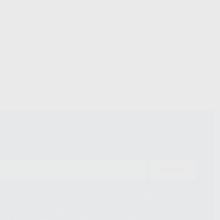
ENVIAR
ue el Responsable del tratamiento de sus Datos Personales es Proclinic
d del tratamiento de sus Datos Personales es el envío de información
imación para el envío de la información comercial es su consentimiento
s únicamente serán cedidos a empresas vinculadas con Proclinic S.A.U.