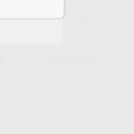
eciales
CHLO-SITE MULTIDOSIS - 1 JERINGA
Envase 1 jeringa de 1 ml
65
,92
€
72,86 €
Oferta
-
+
AÑADIR
ENT
HOFFMANN
963
Ref. 76003