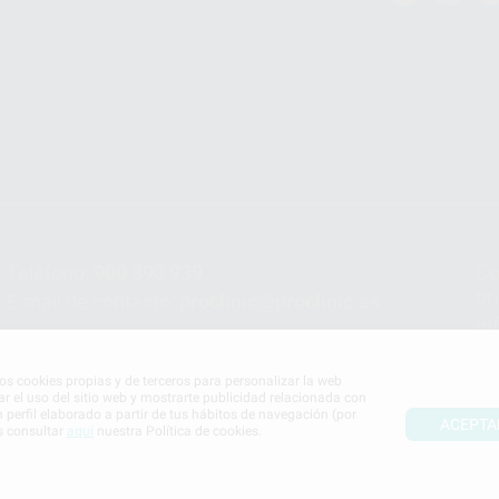
Teléfono:
900 393 939
Co
pr
E-mail de contacto:
proclinic@proclinic.es
In
Po
mos cookies propias y de terceros para personalizar la web
ar el uso del sitio web y mostrarte publicidad relacionada con
n perfil elaborado a partir de tus hábitos de navegación (por
ACEPTA
s consultar
aquí
nuestra Política de cookies.
S