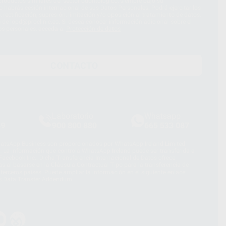
roductos similares del sector odontológico, siempre bajo su
 habrás cesión internacional de sus Datos Personales. Podrá ejercitar los
 rectificación, supresión, limitación y/o oposición al tratamiento de datos,
és de lopd@proclinic.es. Si desea conocer información adicional sobre el
os personales, acceda a:
Protección de datos
CONTACTO
Laboratorio
Whatsapp
39
900 800 880
665 533 087
hatsApp Business son proporcionados por WhatsApp Ireland Limited
. La información que controla WhatsApp Ireland puede ser transferida a
acebook Inc.. Dicha Transferencia Internacional de Datos ofrece
 al basarse en la Cláusula Contractual Tipo para la transferencia de
terceros países. Puede ampliar la información en el siguiente enlace:
s Data Transfer Addendum
.