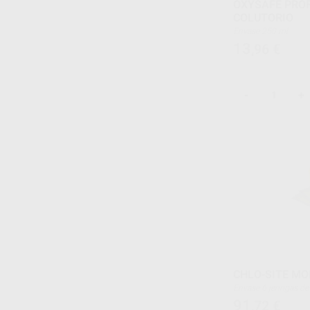
OXYSAFE PROF
COLUTORIO
Envase 250 ml
13
,96
€
-
+
CHLO-SITE M
Envase 6 jeringas
91
,72
€