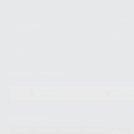
Métodos d
Canal ético
Envío
Código ético
Símbolos 
Sostenibilidad
Compra rá
energética
dientes
Trabaja con nosotros
Preguntas Frecuentes
(FAQ)
Descarga nuestra App
DISPONIBLE EN
DISPONIBLE 
GOOGLE PLAY
APP STOR
Acreditaciones