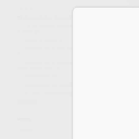
PREVENCIÓN Y TRATAMIENTO
(10)
EXTRACCIÓN DE SANGRE Y
PLASMA
(8)
CHLO-SITE MUL
HEMOSTÁTICOS
(15)
JERINGAS
MATERIALES DE RELLENO ÓSEO
Caja 4 jeringas de 1
(15)
224
,15
€
247,
MATERIALES DE RELLENO
Oferta
ÓSEO:ACCESORIOS
(1)
MEMBRANAS
(9)
-
+
MEMBRANAS:ACCESORIOS
(11)
SUTURAS ABSORBIBLES
(22)
Ver más
Marca