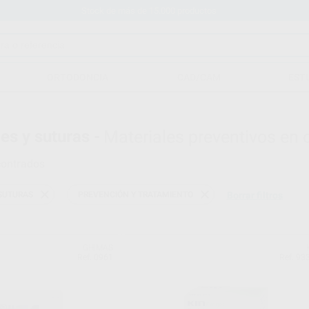
Stock de más de 15.000 productos
ORTODONCIA
CAD/CAM
EST
es y suturas -
Materiales preventivos en 
ontrados
 SUTURAS
PREVENCIÓN Y TRATAMIENTO
Borrar filtros
GHIMAS
Ref. 0961
Ref. 93