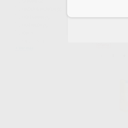
GHIMAS
(3)
HAGER & WERKEN
(3)
Inicia 
HOFFMANN
(1)
OXYSAFE PROF
KIT
HU-FRIEDY
(1)
Envase 3 jeringas de 1 ml + 3 colutorios de 250 ml
KIN
(1)
+ 3 puntas de aplica
179
,37
€
198,
MIRADENT
(1)
Oferta
Ver más
-
+