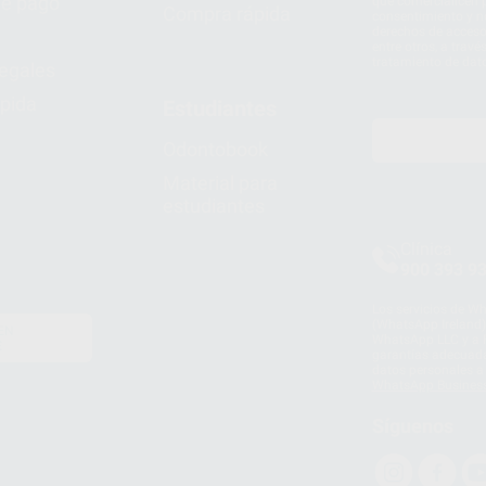
e pago
que comercialicen p
Compra rápida
consentimiento y no
derechos de acceso,
entre otros, a trav
tratamiento de dat
legales
pida
Estudiantes
Odontobook
Material para
estudiantes
Clínica
900 393 9
Los servicios de W
(WhatsApp Ireland)
EN
WhatsApp LLC y a F
E
garantías adecuadas
datos personales a 
WhatsApp Busines
Síguenos