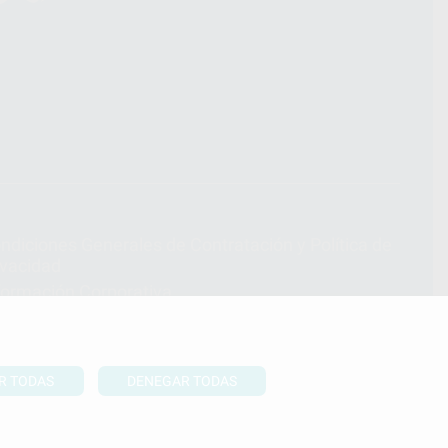
ndiciones Generales de Contratación
y
Política de
ivacidad
formación Corporativa
lítica de Cookies
R TODAS
DENEGAR TODAS
UBIR