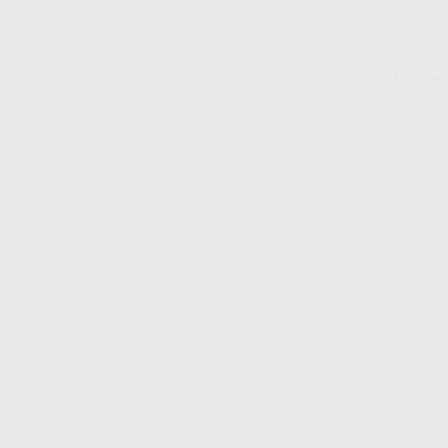
-
+
1
Conócenos
Guía de 
¿Quiénes somos?
Cómo com
Nuestros
Seguimien
compromisos
pedido
Responsabilidad
Devolucio
Social Corporativa