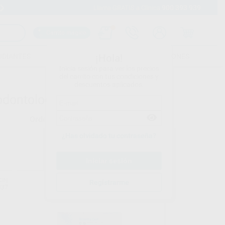
900 393 939
Envíos gratuitos desde 110€
Llama GRATIS a Clínica
Carrito mágico
UDIANTES
FOLLETOS
FORMACIONES
¡Hola!
Inicia sesión para ver los precios
del carrito con tus condiciones y
descuentos aplicados.
odontologia
Ordenar por
¿Has olvidado tu contraseña?
KIN
HU-FRIEDY
Registrarme
337
Ref. 75391