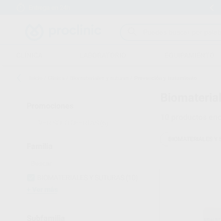
Entrega en 24h
15 días para cambiar de opinión
CLÍNICA
LABORATORIO
EQUIPAMIENTO
Inicio
/
Clínica
/
Biomateriales y suturas
/
Prevención y tratamiento
Biomaterial
Promociones
10
productos enc
VER SOLO OFERTAS
(6)
BIOMATERIALES Y
Familia
BIOMATERIALES Y SUTURAS
(10)
Ver más
Subfamilia