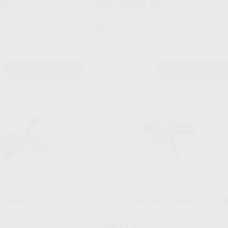
IO
KDM CEMENT KIT
Envase 35 g polvo + 15 ml líquido + accesorios
60
,62
€
67,00 €
Oferta
-
+
AÑADIR
AÑADIR
KDM
K
Ref. 44960
Ref. 44
 JERINGA
PISTOLA CARTUCHO 50ML - 1:1 K
Caja 1 unidad
152
,19
€
€