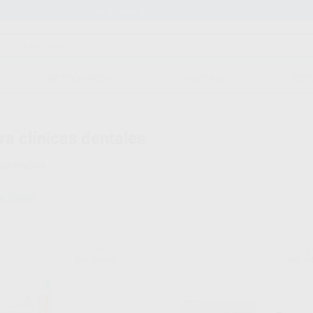
Stock de más de 15.000 productos
ORTODONCIA
CAD/CAM
EST
ra clínicas dentales
ontrados
r filtros
KDM
K
Ref. Grupo
Ref. 4