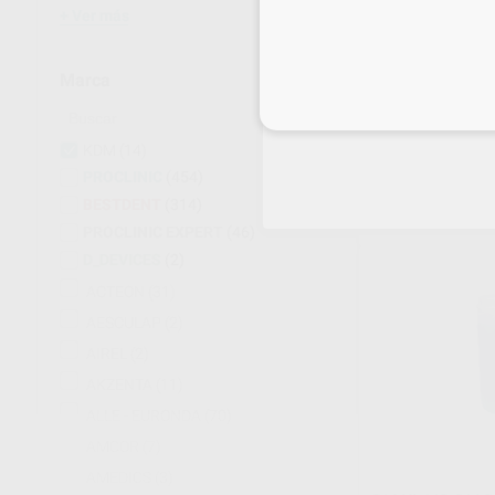
Ver más
PUNTAS MEZC
Marca
STAYBOND/CR
Inicia 
Caja 50 unidades
78
,55
€
86,81 
KDM
(14)
Oferta
PROCLINIC
(454)
BESTDENT
(314)
-
+
PROCLINIC EXPERT
(46)
D_DEVICES
(2)
ACTEON
(31)
AESCULAP
(2)
AIREL
(2)
AKZENTA
(11)
ALLE - EURONDA
(70)
AMCOR
(7)
AMEDICS
(3)