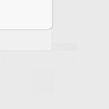
STAYBOND KDM
Caja 1 cartucho de 45 g
eciales
89
,69
€
99,13 €
Oferta
-
+
AÑADIR
DM
KDM
060
Ref. 19785