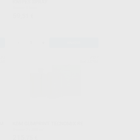
KWIPES SPRAY
Envase 5 litros
59
,51
€
-
+
AÑADIR
DM
KDM
740
Ref. 44795
DM
KDM GUMPRINT TECNOMIX RE
Envase 2 x 380 ml.
215
,75
€