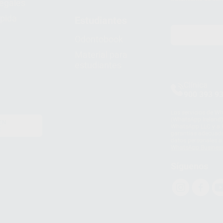
legales
pida
Estudiantes
Odontobook
Material para
estudiantes
Clínica
900 393 9
Los servicios de W
(WhatsApp Ireland)
EN
WhatsApp LLC y a F
E
garantías adecuadas
datos personales a 
WhatsApp Busines
Síguenos