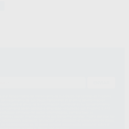
ENVIAR
ue el Responsable del tratamiento de sus Datos Personales es Proclinic
d del tratamiento de sus Datos Personales es el envío de información
imación para el envío de la información comercial es su consentimiento
s únicamente serán cedidos a empresas vinculadas con Proclinic S.A.U.
roductos similares del sector odontológico, siempre bajo su
 habrás cesión internacional de sus Datos Personales. Podrá ejercitar los
 rectificación, supresión, limitación y/o oposición al tratamiento de datos,
és de lopd@proclinic.es. Si desea conocer información adicional sobre el
os personales, acceda a:
Protección de datos