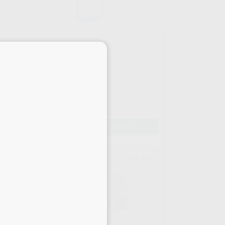
×
KDM BIODES-K FORTE
Bote 1 l
62
,76
€
69,36 €
Oferta
-
+
AÑADIR
DM
KDM
468
Ref. 44670