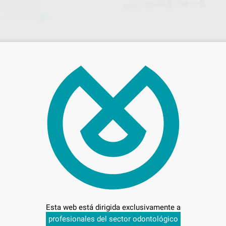
ADVANCE KDM
e 75 g + 10 puntas de mezcla
Caja 2 jeringas de 4 g
66
,48
€
48 €
73,48 €
Oferta
-
+
ONAR REFERENCIA
AÑADIR
KDM
K
Ref. 44700
Ref. 4
Esta web está dirigida exclusivamente a
profesionales del sector odontológico