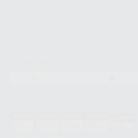
Símbolos 
Sostenibilidad
Compra rá
energética
dientes
Trabaja con nosotros
Preguntas Frecuentes
(FAQ)
Descarga nuestra App
DISPONIBLE EN
DISPONIBLE 
GOOGLE PLAY
APP STOR
Acreditaciones
HCO-0060/2023
GA-2008/0342
SST-0118/2023
ER-0120/1997
GS-0001/2017