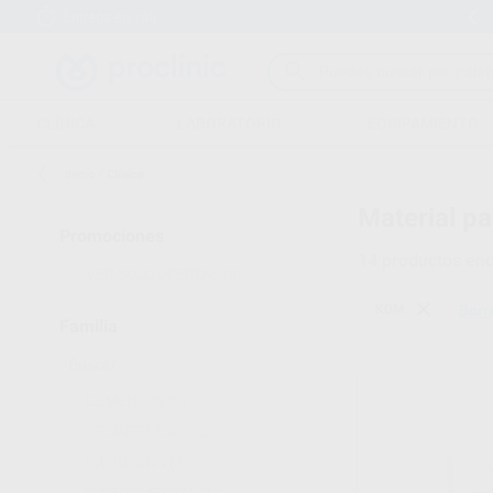
Entrega en 24h
15 días para cambiar de opinión
CLÍNICA
LABORATORIO
EQUIPAMIENTO
Inicio
/
Clínica
Material pa
Promociones
14
productos enc
VER SOLO OFERTAS
(8)
KDM
Borra
Familia
CEMENTOS
(6)
DESINFECCIÓN
(3)
IMPRESIÓN
(2)