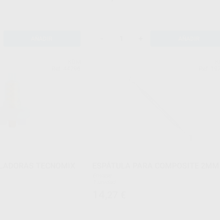
-
+
AÑADIR
AÑADIR
KDM
K
Ref. 44796
Ref. 19
LADORAS TECNOMIX
ESPÁTULA PARA COMPOSITE 2MM
Envase
1 unidad
14
,27
€