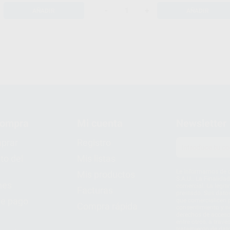
-
+
AÑADIR
AÑADIR
compra
Mi cuenta
Newsletter
prar
Registro
to del
Mis listas
Le informamos de q
Mis productos
S.A.U.. La Finalida
nes
comercial. La legit
Facturas
prestado. Sus dato
e pago
que comercialicen p
Compra rápida
consentimiento y no
derechos de acceso,
entre otros, a trav
tratamiento de dat