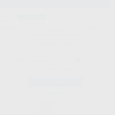
900 393 939
Envíos gratuitos desde 110€
Llama GRATIS a Clínica
Carrito mágico
UDIANTES
FOLLETOS
FORMACIONES
¡Hola!
Inicia sesión para ver los precios
del carrito con tus condiciones y
descuentos aplicados.
Ordenar por
¿Has olvidado tu contraseña?
DM
KDM
Registrarme
460
Ref. 4463