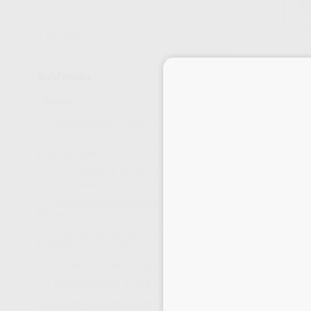
INSTRUMENTAL
(1)
PRÓTESIS
(2)
Ver más
Subfamilia
KDM CROWN
Caja 1 cartucho d
130
,72
€
144,
ATACADORES Y ESPÁTULAS
(1)
Oferta
CEMENTOS DE OBTURACIÓN
PROVISIONAL
(1)
CEMENTOS DE PEGADO
SELECCI
PROVISIONAL
(2)
CEMENTOS DEFINITIVOS DE
RESINA
(1)
CEMENTOS DEFINITIVOS-
IONÓMEROS DE VIDRIO
(1)
DESINFECCIÓN DE ASPIRACIÓN
(1)
DESINFECCIÓN DE SUPERFICIES
(1)
DESINFECCIÓN INSTRUMENTAL
(1)