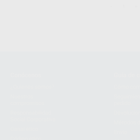
-
+
1
Conócenos
Guía de 
¿Quiénes somos?
Cómo com
Nuestros
Seguimien
compromisos
pedido
Responsabilidad
Devolucio
Social Corporativa
Métodos d
Canal ético
Envío
Código ético