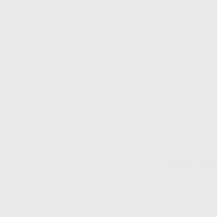
Oferta
-
+
PUNTAS MEZC
Envase 50 unidades
77
,42
€