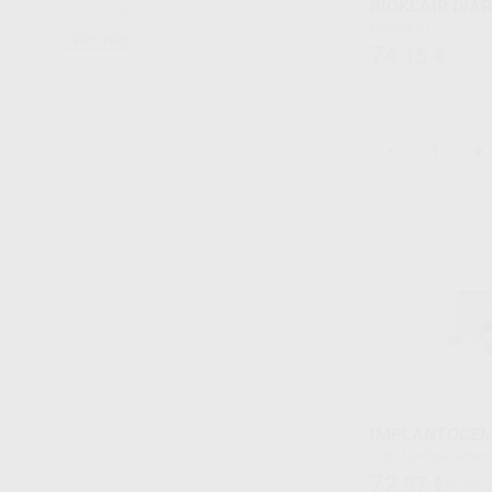
BIOKLAIR DIAR
ANAXDENT
(1)
Envase 5 l
Ver más
74
,15
€
-
+
IMPLANTOCEM
Caja 1 jeringa automix de 5 ml + 10 puntas de
mezcla
72
,97
€
80,65 