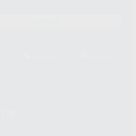
CONTACTO
Laboratorio
Whatsapp
39
900 800 880
665 533 087
hatsApp Business son proporcionados por WhatsApp Ireland Limited
. La información que controla WhatsApp Ireland puede ser transferida a
acebook Inc.. Dicha Transferencia Internacional de Datos ofrece
 al basarse en la Cláusula Contractual Tipo para la transferencia de
terceros países. Puede ampliar la información en el siguiente enlace:
s Data Transfer Addendum
.