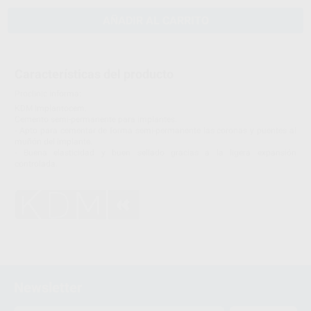
AÑADIR AL CARRITO
Características del producto
Proclinic informa:
KDM Implantocem.
Cemento semi-permanente para implantes.
- Apto para cementar de forma semi-permanente las coronas y puentes al
muñón del implante.
- Buena elasticidad y buen sellado gracias a la ligera expansión
controlada.
Newsletter