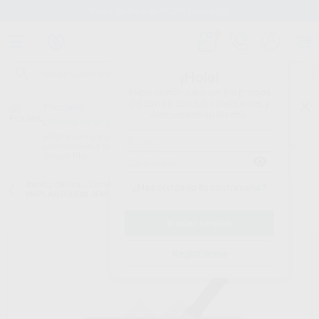
Stock de más de 15.000 productos
¡Hola!
Inicia sesión para ver los precios
del carrito con tus condiciones y
Proclinic
descuentos aplicados.
¿Todavía no tienes nuestra App?
¡Descárgala para ser siempre el primero en conocer nuestras
promociones y descuentos! Disponible en Google Play o App Store.
Google Play
Inicio
/
Clínica
/
Cementos
/
Cementos de pegado provisional
/
¿Has olvidado tu contraseña?
IMPLANTOCEM JERINGA
Registrarme