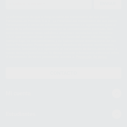
ENVIAR
Le informamos de que el Responsable del tratamiento de sus Datos
Personales es Proclinic S.A.U.. La Finalidad del tratamiento de sus Datos
Personales es el envío de información comercial. La legitimación para el
envío de la información comercial es su consentimiento prestado. Sus
datos únicamente serán cedidos a empresas vinculadas con Proclinic
S.A.U. que comercialicen productos similares del sector odontológico,
siempre bajo su consentimiento y no habrás cesión internacional de sus
Datos Personales. Podrá ejercitar los derechos de acceso, rectificación,
supresión, limitación y/o oposición al tratamiento de datos, entre otros, a
través de lopd@proclinic.es. Si desea conocer información adicional sobre
el tratamiento de datos personales, acceda a:
Protección de datos
CONTACTO
Mi cuenta
Estudiantes