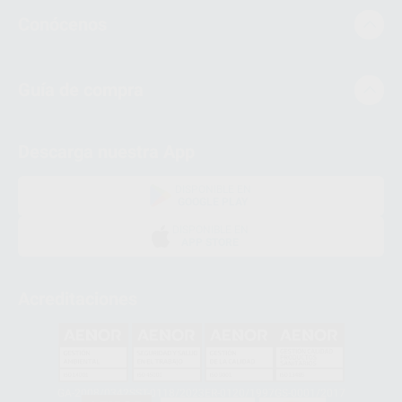
Conócenos
Guía de compra
Descarga nuestra App
DISPONIBLE EN
GOOGLE PLAY
DISPONIBLE EN
APP STORE
Acreditaciones
GA-2008/0342
SST-0118/2023
ER-0120/1997
GS-0001/2017