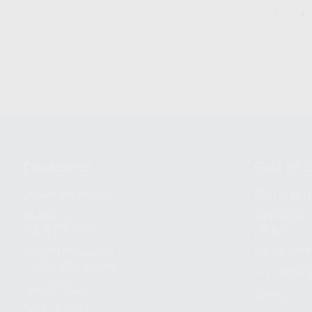
-
+
1
Conócenos
Guía de 
¿Quiénes somos?
Cómo com
Nuestros
Seguimien
compromisos
pedido
Responsabilidad
Devolucio
Social Corporativa
Métodos d
Canal ético
Envío
Código ético