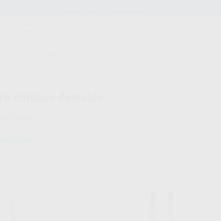
Stock de más de 15.000 productos
ORTODONCIA
CAD/CAM
EST
ra clínicas dentales
ontrados
orrar filtros
DIATECH
DIAT
Ref. 78596
Ref. Gr