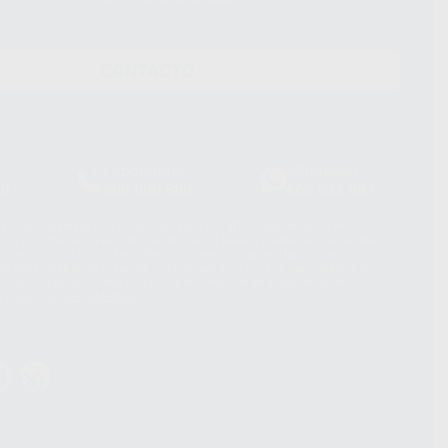
CONTACTO
Laboratorio
Whatsapp
39
900 800 880
665 533 087
hatsApp Business son proporcionados por WhatsApp Ireland Limited
. La información que controla WhatsApp Ireland puede ser transferida a
acebook Inc.. Dicha Transferencia Internacional de Datos ofrece
 al basarse en la Cláusula Contractual Tipo para la transferencia de
terceros países. Puede ampliar la información en el siguiente enlace:
s Data Transfer Addendum
.