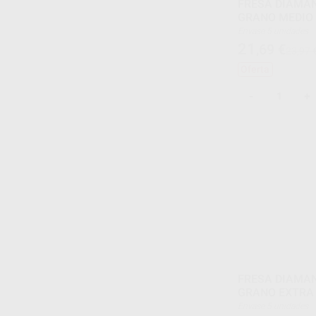
FRESA DIAMAN
GRANO MEDIO
Envase 5 unidades
21
,69
€
23,97 
Oferta
-
+
FRESA DIAMAN
GRANO EXTRA 
Envase 5 unidades