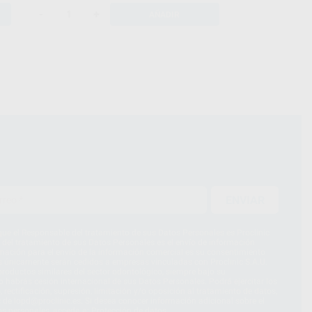
-
+
AÑADIR
ENVIAR
ue el Responsable del tratamiento de sus Datos Personales es Proclinic
d del tratamiento de sus Datos Personales es el envío de información
imación para el envío de la información comercial es su consentimiento
s únicamente serán cedidos a empresas vinculadas con Proclinic S.A.U.
roductos similares del sector odontológico, siempre bajo su
 habrás cesión internacional de sus Datos Personales. Podrá ejercitar los
 rectificación, supresión, limitación y/o oposición al tratamiento de datos,
és de lopd@proclinic.es. Si desea conocer información adicional sobre el
os personales, acceda a:
Protección de datos