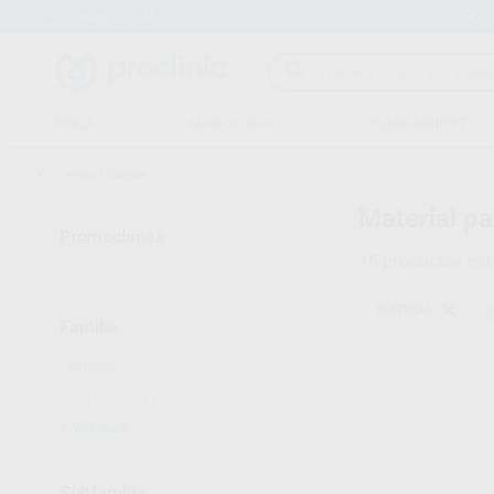
Entrega en 24h
15 días para cambiar de opinión
CLÍNICA
LABORATORIO
EQUIPAMIENTO
Inicio
/
Clínica
Material pa
Promociones
15
productos enc
VER SOLO OFERTAS
(9)
DIATECH
B
Familia
FRESAS
(15)
Ver más
Subfamilia