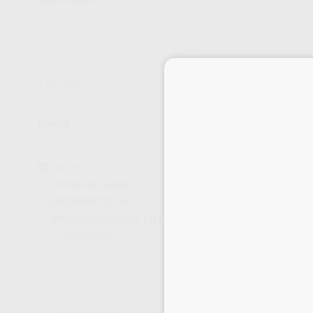
FRESAS DIAMANTE TURBINA
(12)
FRESAS TUNGSTENO TURBINA
(3)
Ver más
FRESA SPEEDS
DIATECH
Envase 100 unidade
Marca
380
,77
€
420,
Oferta
DIATECH
(15)
-
+
PROCLINIC
(454)
BESTDENT
(314)
PROCLINIC EXPERT
(46)
D_DEVICES
(2)
ACTEON
(31)
AESCULAP
(2)
AIREL
(2)