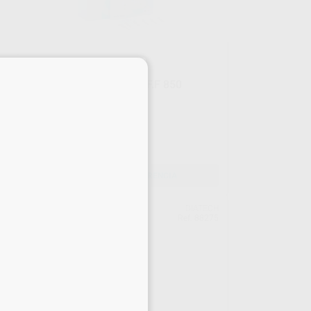
×
FRESAS DE DIAMANTE F.F 850
Envase 5 unidades
23
,56
€
26,04 €
Oferta
SELECCIONAR REFERENCIA
ECH
DIATECH
254
Ref. 88275