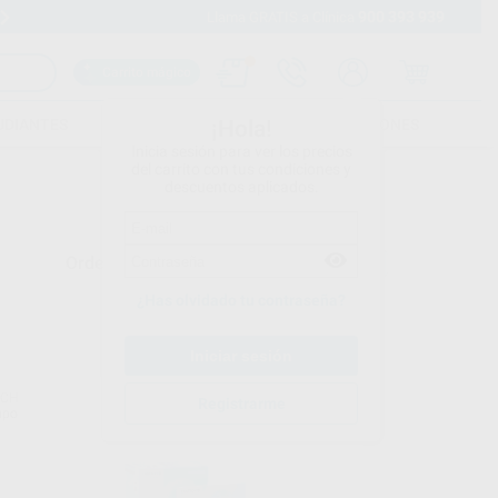
900 393 939
Envíos gratuitos desde 110€
Llama GRATIS a Clínica
Carrito mágico
UDIANTES
FOLLETOS
FORMACIONES
¡Hola!
Inicia sesión para ver los precios
del carrito con tus condiciones y
descuentos aplicados.
Ordenar por
¿Has olvidado tu contraseña?
ECH
DIATECH
Registrarme
upo
Ref. Grupo