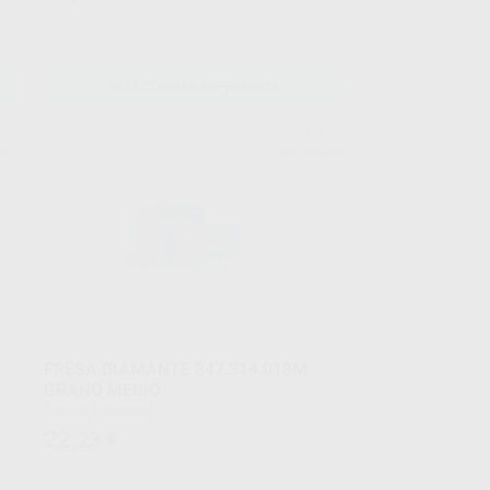
SELECCIONAR REFERENCIA
ECH
DIATECH
260
Ref. 88268
FRESA DIAMANTE 847.314.018M
GRANO MEDIO
Envase 5 unidades
22
,23
€