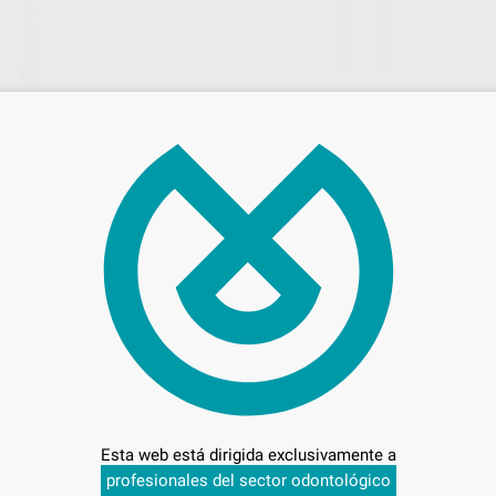
TER S5-314-012
FRESAS DE DIAMANTE F.G. 379
Envase 5 unidades
s
24
,90
€
27,52 €
85 €
Oferta
AÑADIR
SELECCIONAR REFERENCIA
DIATECH
DIAT
Ref. 82569
Ref. 88
Esta web está dirigida exclusivamente a
profesionales del sector odontológico