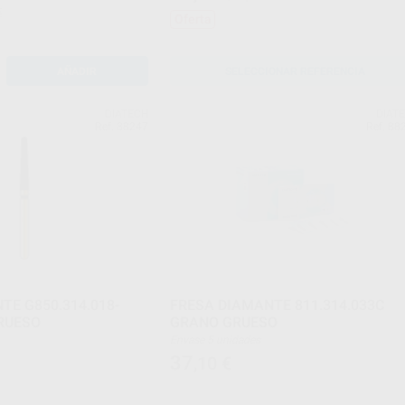
€
Oferta
AÑADIR
SELECCIONAR REFERENCIA
DIATECH
DIAT
Ref. 38247
Ref. 88
TE G850.314.018-
FRESA DIAMANTE 811.314.033C
RUESO
GRANO GRUESO
Envase 5 unidades
37
,10
€