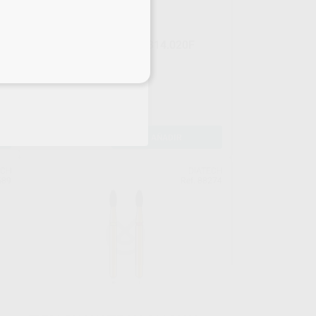
FRESA DIAMANTE 368.314.020F
GRANO FINO
eciales
Envase 5 unidades
21
,69
€
23,97 €
Oferta
-
+
AÑADIR
ECH
DIATECH
589
Ref. 88274