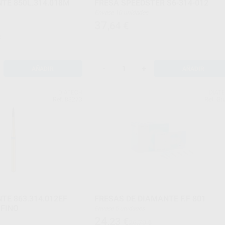
TE 850L.314.018M
FRESA SPEEDSTER S6-314-012
Envase 10 unidades
37
,64
€
€
-
+
AÑADIR
AÑADIR
DIATECH
DIAT
Ref. 88273
Ref. Gr
TE 863.314.012EF
FRESAS DE DIAMANTE F.F 801
FINO
Envase 5 unidades
24
,23
€
26,79 €