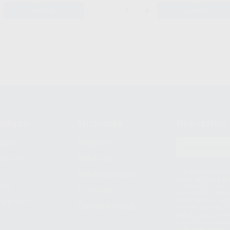
-
+
AÑADIR
AÑADIR
compra
Mi cuenta
Newsletter
prar
Registro
to del
Mis listas
Le informamos de q
Mis productos
S.A.U.. La Finalida
nes
comercial. La legit
Facturas
prestado. Sus dato
e pago
que comercialicen p
Compra rápida
consentimiento y no
derechos de acceso,
entre otros, a trav
tratamiento de dat