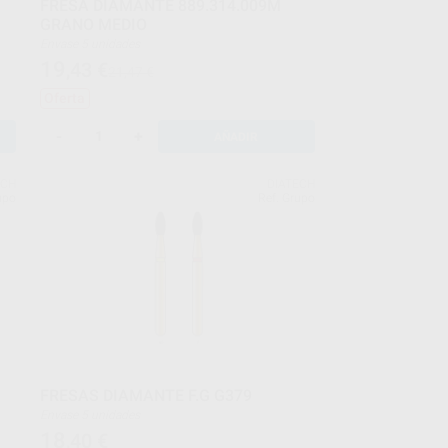
FRESA DIAMANTE 889.314.009M
GRANO MEDIO
Envase 5 unidades
19
,43
€
21,47 €
Oferta
-
+
AÑADIR
ECH
DIATECH
upo
Ref. Grupo
FRESAS DIAMANTE F.G G379
Envase 5 unidades
18
,40
€