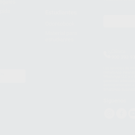
legales
pida
Estudiantes
Odontobook
Material para
estudiantes
Clínica
900 393 9
Los servicios de W
(WhatsApp Ireland)
EN
WhatsApp LLC y a F
E
garantías adecuadas
datos personales a 
WhatsApp Busines
Síguenos