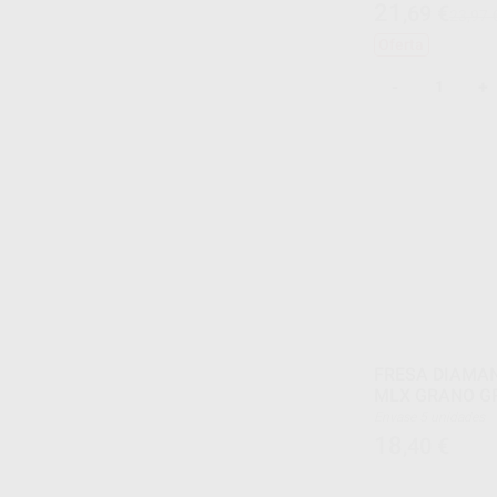
21
,69
€
23,97 
Oferta
-
+
FRESA DIAMAN
MLX GRANO G
Envase 5 unidades
18
,40
€