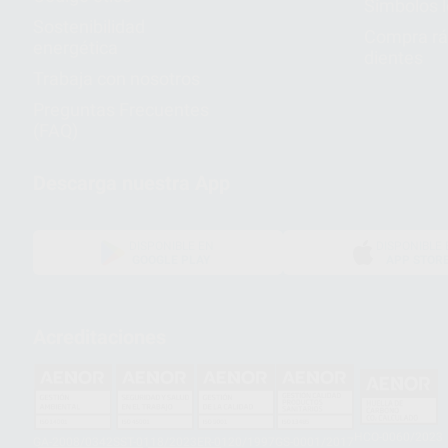
Símbolos 
Sostenibilidad
Compra rá
energética
dientes
Trabaja con nosotros
Preguntas Frecuentes
(FAQ)
Descarga nuestra App
DISPONIBLE EN
DISPONIBLE 
GOOGLE PLAY
APP STOR
Acreditaciones
HCO-0060/2023
GA-2008/0342
SST-0118/2023
ER-0120/1997
GS-0001/2017