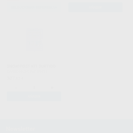
SELECCIONAR REFERENCIA
AÑADIR
SNOW POST KIT SURTIDO
CARBOTECH
|
Ref. 69451
307
,67
€
-
+
AÑADIR
1
Newsletter