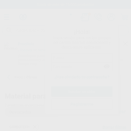
Stock de más de 15.000 productos
¡Hola!
Inicia sesión para ver los precios
del carrito con tus condiciones y
Proclinic
descuentos aplicados.
¿Todavía no tienes nuestra App?
¡Descárgala para ser siempre el primero en conocer nuestras
promociones y descuentos! Disponible en Google Play o App Store.
Google Play
¿Has olvidado tu contraseña?
Inicio
/
Clínica
Material para clínicas dentales
Registrarme
7
productos encontrados
Filtrar
CARBOTECH
Borrar filtros