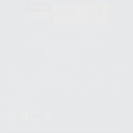
GA-2008/0342
SST-0118/2023
ER-0120/1997
GS-0001/2017
HCO-0060/2023
Clínica
Laboratorio
900 393 939
900 800 880
Whatsapp
665 533 087
Los servicios de WhatsApp Business son proporcionados por WhatsApp
Ireland Limited (WhatsApp Ireland). La información que controla WhatsApp
Ireland puede ser transferida a WhatsApp LLC y a Facebook Inc.. Dicha
Transferencia Internacional de Datos ofrece garantías adecuadas al
basarse en la Cláusula Contractual Tipo para la transferencia de datos
personales a terceros países. Puede ampliar la información en el siguiente
enlace:
WhatsApp Business Data Transfer Addendum
.
Síguenos