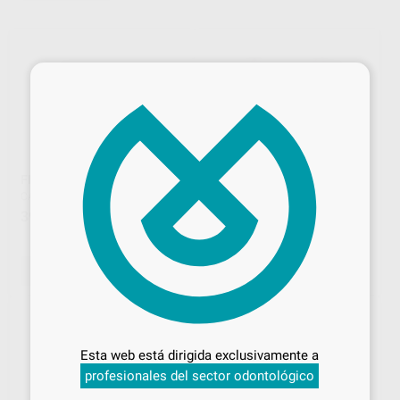
×
FRESAS STAINBUSTER
SNOWPOST REPOSICION
CARBOTECH
|
Ref. Grupo
CARBOTECH
|
Ref. Grupo
39
118
,62
€
,22
€
130,66 €
Oferta
SELECCIONAR REFERENCIA
SELECCIONAR REFERENCIA
Desbloquea todas tus ventajas
Inicia sesión
para disfrutar de todos
Esta web está dirigida exclusivamente a
tus
descuentos y condiciones
profesionales del sector odontológico
especiales