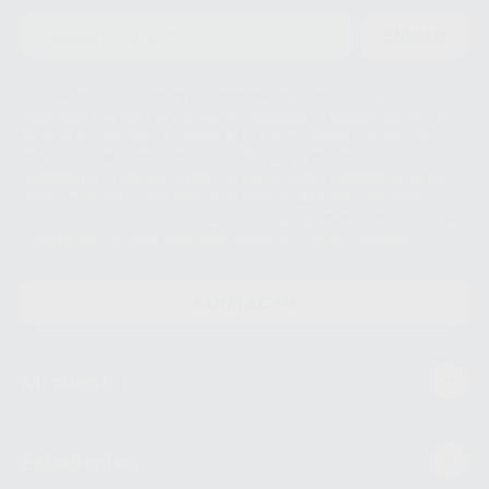
ENVIAR
Le informamos de que el Responsable del tratamiento de sus Datos
Personales es Proclinic S.A.U.. La Finalidad del tratamiento de sus Datos
Personales es el envío de información comercial. La legitimación para el
envío de la información comercial es su consentimiento prestado. Sus
datos únicamente serán cedidos a empresas vinculadas con Proclinic
S.A.U. que comercialicen productos similares del sector odontológico,
siempre bajo su consentimiento y no habrás cesión internacional de sus
Datos Personales. Podrá ejercitar los derechos de acceso, rectificación,
supresión, limitación y/o oposición al tratamiento de datos, entre otros, a
través de lopd@proclinic.es. Si desea conocer información adicional sobre
el tratamiento de datos personales, acceda a:
Protección de datos
CONTACTO
Mi cuenta
Estudiantes