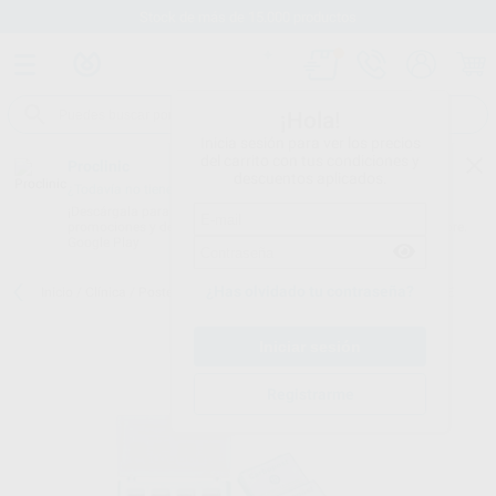
Stock de más de 15.000 productos
¡Hola!
Inicia sesión para ver los precios
del carrito con tus condiciones y
Proclinic
descuentos aplicados.
¿Todavía no tienes nuestra App?
¡Descárgala para ser siempre el primero en conocer nuestras
promociones y descuentos! Disponible en Google Play o App Store.
Google Play
¿Has olvidado tu contraseña?
Inicio
/
Clínica
/
Postes
/
Postes de carbono
/
CARBOPOST ESTUCHE
Registrarme