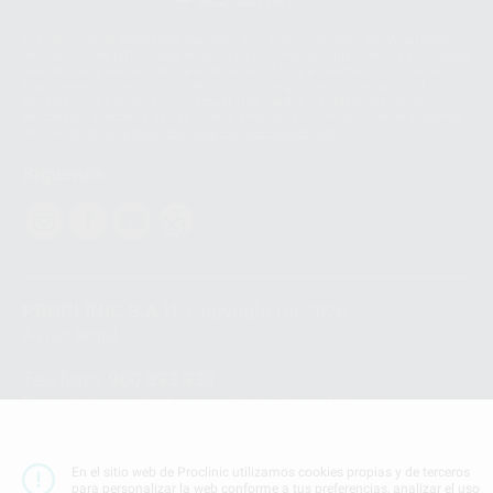
Los servicios de WhatsApp Business son proporcionados por WhatsApp
Ireland Limited (WhatsApp Ireland). La información que controla WhatsApp
Ireland puede ser transferida a WhatsApp LLC y a Facebook Inc.. Dicha
Transferencia Internacional de Datos ofrece garantías adecuadas al
basarse en la Cláusula Contractual Tipo para la transferencia de datos
personales a terceros países. Puede ampliar la información en el siguiente
enlace:
WhatsApp Business Data Transfer Addendum
.
Síguenos
PROCLINIC S.A.U.
Copyright (c) 2026
Aviso legal
Teléfono:
900 393 939
E-mail de contacto:
proclinic@proclinic.es
Condiciones Generales de Contratación
y
Política
de privacidad
En el sitio web de Proclinic utilizamos cookies propias y de terceros
para personalizar la web conforme a tus preferencias, analizar el uso