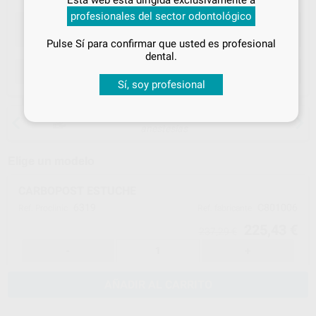
tus
descuentos y condiciones
profesionales del sector odontológico
especiales
Pulse Sí para confirmar que usted es profesional
¡Iniciar sesión!
dental.
ELEGIR CANTIDAD
Sí, soy profesional
15 días para cambiar de opinión salvo
anestesias
Elige un modelo
CARBOPOST ESTUCHE
6319
C801006
Ref. Proclinic
Ref. fabricante
225,43 €
237,29 €
-
+
AÑADIR AL CARRITO