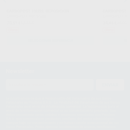
CARBOPOST 10UDS. REPOSICION
CARBOPOST 
CARBOTECH
|
Ref. Grupo
CARBOTECH
|
Re
75
34
,51
€
83,45 €
,46
€
38,08 
Oferta
Oferta
SELECCIONAR REFERENCIA
SE
Newsletter
ENVIAR
Le informamos de que el Responsable del tratamiento de sus Datos
Personales es Proclinic S.A.U.. La Finalidad del tratamiento de sus Datos
Personales es el envío de información comercial. La legitimación para el
envío de la información comercial es su consentimiento prestado. Sus
datos únicamente serán cedidos a empresas vinculadas con Proclinic
S.A.U. que comercialicen productos similares del sector odontológico,
siempre bajo su consentimiento y no habrás cesión internacional de sus
Datos Personales. Podrá ejercitar los derechos de acceso, rectificación,