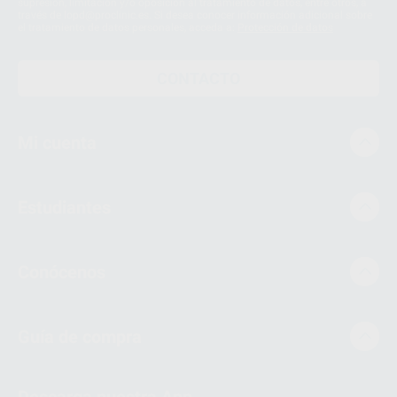
supresión, limitación y/o oposición al tratamiento de datos, entre otros, a
través de lopd@proclinic.es. Si desea conocer información adicional sobre
el tratamiento de datos personales, acceda a:
Protección de datos
CONTACTO
Mi cuenta
Estudiantes
Conócenos
Guía de compra