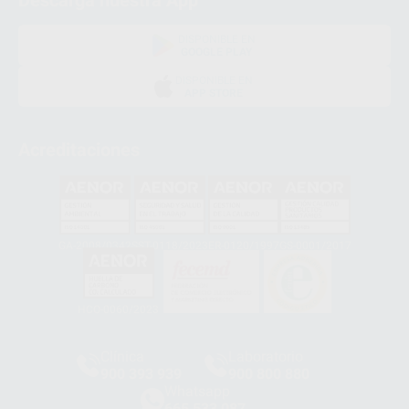
Descarga nuestra App
DISPONIBLE EN
GOOGLE PLAY
DISPONIBLE EN
APP STORE
Acreditaciones
GA-2008/0342
SST-0118/2023
ER-0120/1997
GS-0001/2017
HCO-0060/2023
Clínica
Laboratorio
900 393 939
900 800 880
Whatsapp
665 533 087