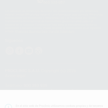
665 533 087
Los servicios de WhatsApp Business son proporcionados por WhatsApp
Ireland Limited (WhatsApp Ireland). La información que controla WhatsApp
Ireland puede ser transferida a WhatsApp LLC y a Facebook Inc.. Dicha
Transferencia Internacional de Datos ofrece garantías adecuadas al
basarse en la Cláusula Contractual Tipo para la transferencia de datos
personales a terceros países. Puede ampliar la información en el siguiente
enlace:
WhatsApp Business Data Transfer Addendum
.
Síguenos
PROCLINIC S.A.U.
Copyright (c) 2026
Aviso legal
Teléfono:
900 393 939
E-mail de contacto:
proclinic@proclinic.es
Condiciones Generales de Contratación
y
Política
de privacidad
En el sitio web de Proclinic utilizamos cookies propias y de terceros