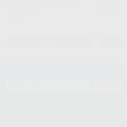
CERAMVEST HI-SPEED POLVO Y LIQUIDO
CERAMVEST-B
PROTECHNO
|
Ref. H00319
PROTECHNO
|
Re
176
26
,28
€
203,70 €
,71
€
Oferta
-
+
-
AÑADIR
Newsletter
ENVIAR
Le informamos de que el Responsable del tratamiento de sus Datos
Personales es Proclinic S.A.U.. La Finalidad del tratamiento de sus Datos
Personales es el envío de información comercial. La legitimación para el
envío de la información comercial es su consentimiento prestado. Sus
datos únicamente serán cedidos a empresas vinculadas con Proclinic
S.A.U. que comercialicen productos similares del sector odontológico,
siempre bajo su consentimiento y no habrás cesión internacional de sus
Datos Personales. Podrá ejercitar los derechos de acceso, rectificación,