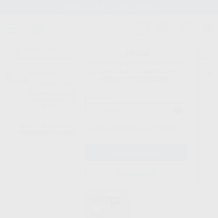
Stock de más de 15.000 productos
¡Hola!
Inicia sesión para ver los precios
del carrito con tus condiciones y
Proclinic
descuentos aplicados.
¿Todavía no tienes nuestra App?
¡Descárgala para ser siempre el primero en conocer nuestras
promociones y descuentos! Disponible en Google Play o App Store.
Google Play
Inicio
/
Laboratorio
/
Colado y soldadura
/
Revestimientos para p. fija
/
¿Has olvidado tu contraseña?
CERAMVEST LIQUIDO EXPANSOR
Registrarme