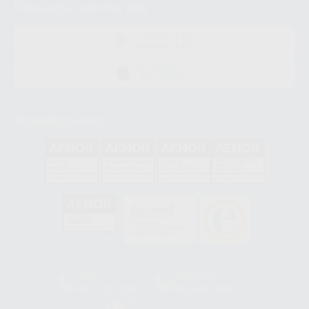
Descarga nuestra App
DISPONIBLE EN
GOOGLE PLAY
DISPONIBLE EN
APP STORE
Acreditaciones
GA-2008/0342
SST-0118/2023
ER-0120/1997
GS-0001/2017
HCO-0060/2023
Clínica
Laboratorio
900 393 939
900 800 880
Whatsapp