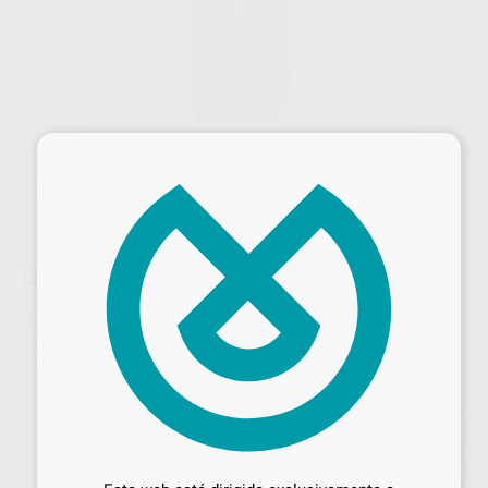
×
LIQUIDO EXPANSOR PROTECHNO 5L.
Marca
PROTECHNO
Contenido
4,8 kg (30 bolsas x 160g)
Ref. Proclinic
H00279
Ref. fabricante
6610-500
Precio web
87
Desbloquea todas tus ventajas
,11
€
91,70 €
Inicia sesión
para disfrutar de todos
Precio con IVA incluido 105,40 €