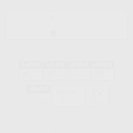
Descarga nuestra App
DISPONIBLE EN
GOOGLE PLAY
DISPONIBLE EN
APP STORE
Acreditaciones
GA-2008/0342
SST-0118/2023
ER-0120/1997
GS-0001/2017
HCO-0060/2023
Clínica
Laboratorio
900 393 939
900 800 880
Whatsapp