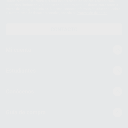
Datos Personales. Podrá ejercitar los derechos de acceso, rectificación,
supresión, limitación y/o oposición al tratamiento de datos, entre otros, a
través de lopd@proclinic.es. Si desea conocer información adicional sobre
el tratamiento de datos personales, acceda a:
Protección de datos
CONTACTO
Mi cuenta
Estudiantes
Conócenos
Guía de compra