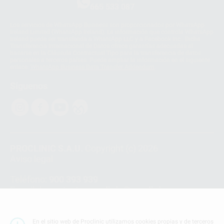
665 533 087
Los servicios de WhatsApp Business son proporcionados por WhatsApp
Ireland Limited (WhatsApp Ireland). La información que controla WhatsApp
Ireland puede ser transferida a WhatsApp LLC y a Facebook Inc.. Dicha
Transferencia Internacional de Datos ofrece garantías adecuadas al
basarse en la Cláusula Contractual Tipo para la transferencia de datos
personales a terceros países. Puede ampliar la información en el siguiente
enlace:
WhatsApp Business Data Transfer Addendum
.
Síguenos
PROCLINIC S.A.U.
Copyright (c) 2026
Aviso legal
Teléfono:
900 393 939
E-mail de contacto:
proclinic@proclinic.es
Condiciones Generales de Contratación
y
Política
de privacidad
En el sitio web de Proclinic utilizamos cookies propias y de terceros