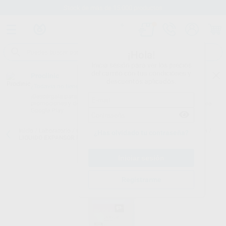
Stock de más de 15.000 productos
¡Hola!
Inicia sesión para ver los precios
del carrito con tus condiciones y
Proclinic
descuentos aplicados.
¿Todavía no tienes nuestra App?
¡Descárgala para ser siempre el primero en conocer nuestras
promociones y descuentos! Disponible en Google Play o App Store.
Google Play
Inicio
/
Laboratorio
/
Colado y soldadura
/
Revestimientos para p. fija
/
¿Has olvidado tu contraseña?
LIQUIDO EXPANSOR PROTECHNO 5L.
Registrarme