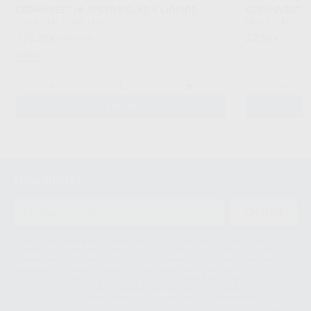
CERAMVEST HI-SPEED POLVO Y LIQUIDO
CERAMVEST L
PROTECHNO
|
Ref. H00319
PROTECHNO
|
Re
176
22
,28
€
203,70 €
,89
€
Oferta
-
+
-
AÑADIR
Newsletter
ENVIAR
Le informamos de que el Responsable del tratamiento de sus Datos
Personales es Proclinic S.A.U.. La Finalidad del tratamiento de sus Datos
Personales es el envío de información comercial. La legitimación para el
envío de la información comercial es su consentimiento prestado. Sus
datos únicamente serán cedidos a empresas vinculadas con Proclinic
S.A.U. que comercialicen productos similares del sector odontológico,
siempre bajo su consentimiento y no habrás cesión internacional de sus