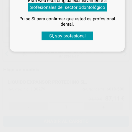
Esta web está dirigida exclusivamente a
tus
descuentos y condiciones
profesionales del sector odontológico
especiales
Pulse Sí para confirmar que usted es profesional
¡Iniciar sesión!
dental.
ELEGIR CANTIDAD
Sí, soy profesional
15 días para cambiar de opinión salvo
anestesias
Elige un modelo
LIQUIDO EXPANSOR PROTECHNO 5L.
H00279
6610-500
Ref. Proclinic
Ref. fabricante
87,11 €
91,70 €
-
+
AÑADIR AL CARRITO