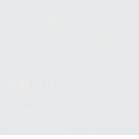
Clínica
Laboratorio
900 393 939
900 800 880
Whatsapp
665 533 087
Los servicios de WhatsApp Business son proporcionados por WhatsApp
Ireland Limited (WhatsApp Ireland). La información que controla WhatsApp
Ireland puede ser transferida a WhatsApp LLC y a Facebook Inc.. Dicha
Transferencia Internacional de Datos ofrece garantías adecuadas al
basarse en la Cláusula Contractual Tipo para la transferencia de datos
personales a terceros países. Puede ampliar la información en el siguiente
enlace:
WhatsApp Business Data Transfer Addendum
.
Síguenos
PROCLINIC S.A.U.
Copyright (c) 2026
Aviso legal
Teléfono:
900 393 939
E-mail de contacto:
proclinic@proclinic.es