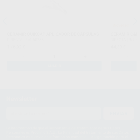
¡Novedad!
CERAMIR QUIKCAP APLICADOR DE CÁPSULAS
CERAMIR C&B
DIRECTA
|
Ref. 60233
DIRECTA
|
Ref. 6
176
44
,92
€
,33
€
-
+
-
AÑADIR
Newsletter
ENVIAR
Le informamos de que el Responsable del tratamiento de sus Datos
Personales es Proclinic S.A.U.. La Finalidad del tratamiento de sus Datos
Personales es el envío de información comercial. La legitimación para el