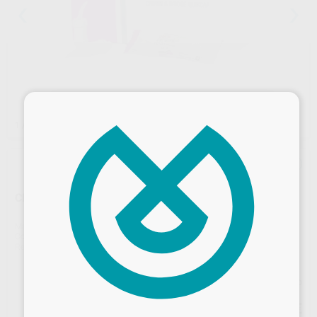
×
1
/ 4
CERAMIR C&B QUIKCAP 20 CÁPSULAS
Marca
DIRECTA
Contenido
20 unidades
Ref. Proclinic
60232
Ref. fabricante
40030
Precio web
Desbloquea todas tus ventajas
142
,93
€
150,45 €
Inicia sesión
para disfrutar de todos