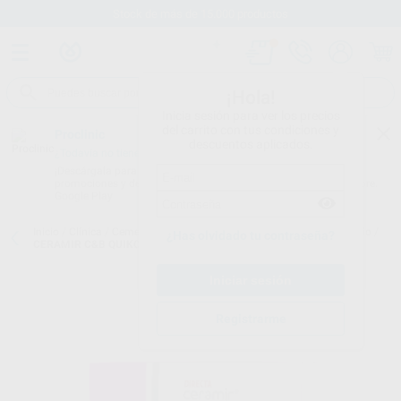
Stock de más de 15.000 productos
¡Hola!
Inicia sesión para ver los precios
del carrito con tus condiciones y
Proclinic
descuentos aplicados.
¿Todavía no tienes nuestra App?
¡Descárgala para ser siempre el primero en conocer nuestras
promociones y descuentos! Disponible en Google Play o App Store.
Google Play
Inicio
/
Clínica
/
Cementos
/
Cementos definitivos-ionómeros de vidrio
/
¿Has olvidado tu contraseña?
CERAMIR C&B QUIKCAP 20 CÁPSULAS
Registrarme