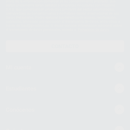
envío de la información comercial es su consentimiento prestado. Sus
datos únicamente serán cedidos a empresas vinculadas con Proclinic
S.A.U. que comercialicen productos similares del sector odontológico,
siempre bajo su consentimiento y no habrás cesión internacional de sus
Datos Personales. Podrá ejercitar los derechos de acceso, rectificación,
supresión, limitación y/o oposición al tratamiento de datos, entre otros, a
través de lopd@proclinic.es. Si desea conocer información adicional sobre
el tratamiento de datos personales, acceda a:
Protección de datos
CONTACTO
Mi cuenta
Estudiantes
Conócenos