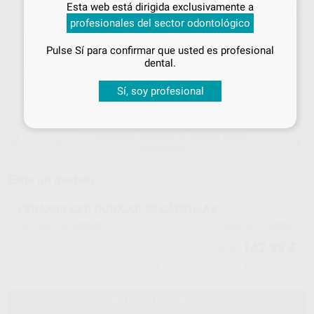
Esta web está dirigida exclusivamente a
tus
descuentos y condiciones
Precio con IVA incluido 157,22 €
profesionales del sector odontológico
especiales
Pulse Sí para confirmar que usted es profesional
¡Iniciar sesión!
dental.
ELEGIR CANTIDAD
Sí, soy profesional
15 días para cambiar de opinión salvo
anestesias
Elige un modelo
CERAMIR C&B QUIKCAP 20 CÁPSULAS
60232
40030
Ref. Proclinic
Ref. fabricante
142,93 €
150,45 €
-
+
AÑADIR AL CARRITO