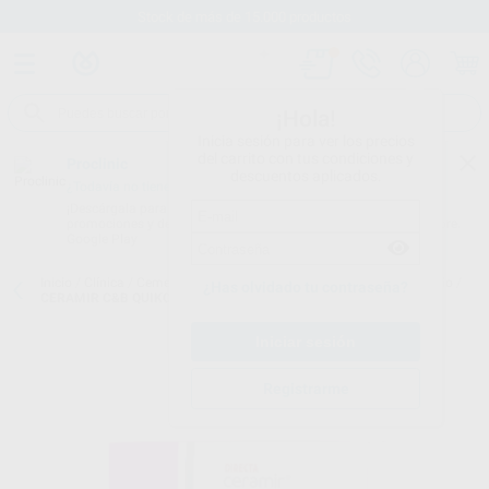
Stock de más de 15.000 productos
¡Hola!
Inicia sesión para ver los precios
del carrito con tus condiciones y
Proclinic
descuentos aplicados.
¿Todavía no tienes nuestra App?
¡Descárgala para ser siempre el primero en conocer nuestras
promociones y descuentos! Disponible en Google Play o App Store.
Google Play
Inicio
/
Clínica
/
Cementos
/
Cementos definitivos-ionómeros de vidrio
/
¿Has olvidado tu contraseña?
CERAMIR C&B QUIKCAP 5 CÁPSULAS
Registrarme