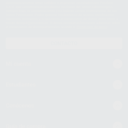
datos únicamente serán cedidos a empresas vinculadas con Proclinic
S.A.U. que comercialicen productos similares del sector odontológico,
siempre bajo su consentimiento y no habrás cesión internacional de sus
Datos Personales. Podrá ejercitar los derechos de acceso, rectificación,
supresión, limitación y/o oposición al tratamiento de datos, entre otros, a
través de lopd@proclinic.es. Si desea conocer información adicional sobre
el tratamiento de datos personales, acceda a:
Protección de datos
CONTACTO
Mi cuenta
Estudiantes
Conócenos
Guía de compra