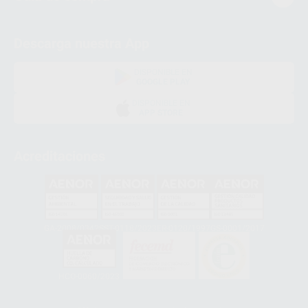
Descarga nuestra App
DISPONIBLE EN
GOOGLE PLAY
DISPONIBLE EN
APP STORE
Acreditaciones
GA-2008/0342
SST-0118/2023
ER-0120/1997
GS-0001/2017
HCO-0060/2023