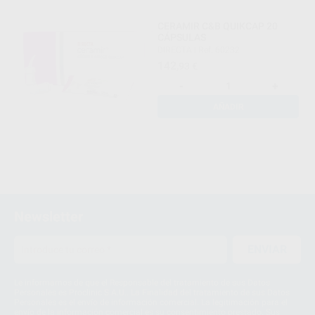
CERAMIR C&B QUIKCAP 20
CÁPSULAS
DIRECTA
|
Ref. 60232
142
,93
€
-
+
AÑADIR
Newsletter
ENVIAR
Le informamos de que el Responsable del tratamiento de sus Datos
Personales es Proclinic S.A.U.. La Finalidad del tratamiento de sus Datos
Personales es el envío de información comercial. La legitimación para el
envío de la información comercial es su consentimiento prestado. Sus