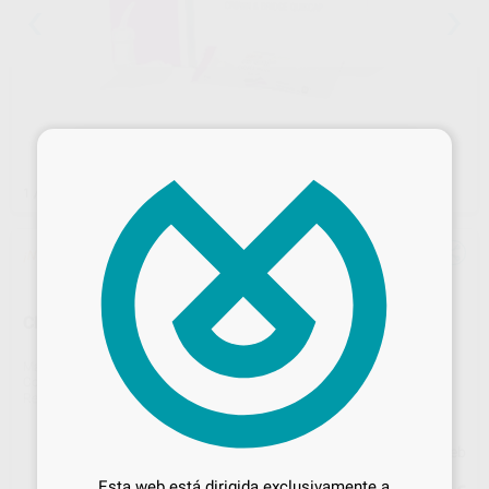
×
1
/ 4
¡Novedad!
CERAMIR C&B QUIKCAP 5 CÁPSULAS
Marca
DIRECTA
Contenido
5 unidades
Ref. Proclinic
60239
Ref. fabricante
40029
Desbloquea todas tus ventajas
Precio web
Inicia sesión
para disfrutar de todos
Esta web está dirigida exclusivamente a