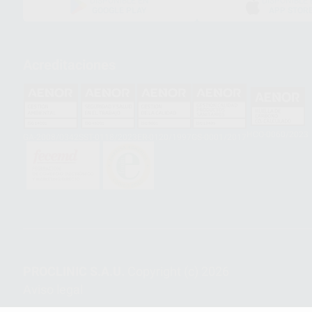
DISPONIBLE EN
DISPONIBLE 
GOOGLE PLAY
APP STOR
Acreditaciones
HCO-0060/2023
GA-2008/0342
SST-0118/2023
ER-0120/1997
GS-0001/2017
PROCLINIC S.A.U.
Copyright (c) 2026
Aviso legal