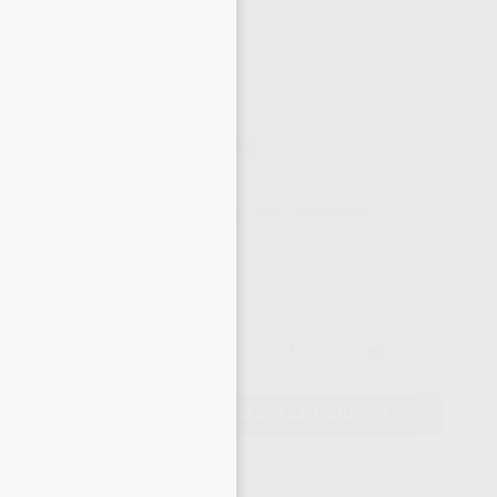
×
o con IVA incluido 96,17 €
ELEGIR CANTIDAD
15 días para cambiar de opinión salvo anestesias
83,66 €
-
+
79,48 €
AÑADIR AL CARRITO
eciales