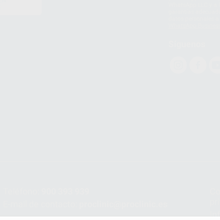
EN
WhatsApp LLC y a F
E
garantías adecuadas
datos personales a 
WhatsApp Busines
Síguenos
Teléfono:
900 393 939
Co
pr
E-mail de contacto:
proclinic@proclinic.es
In