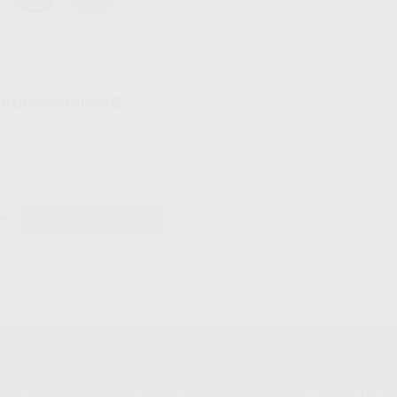
 REBASES GRANDE
+
AÑADIR
compra
Mi cuenta
Newsletter