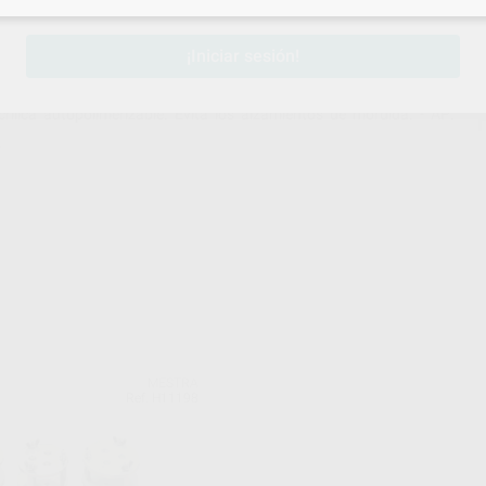
¡Iniciar sesión!
lica autopolimerizable. Evita los alzamientos de mordida. - AP:
.
MESTRA
Ref. H11198