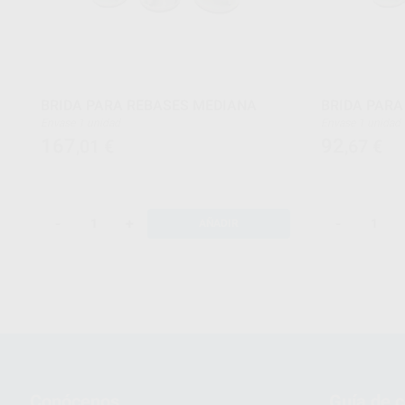
BRIDA PARA REBASES MEDIANA
BRIDA PARA
Envase 1 unidad
Envase 1 unidad
167
92
,01
€
,67
€
-
+
-
AÑADIR
Conócenos
Guía de 