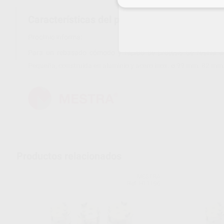
Características del producto
Proclinic informa:
Para un rebasado cómodo y rápido de prótesis de resina acrí
Pequeña, construida en aluminio y acero inox. ø 99 mm. 82 mm
Productos relacionados
MESTRA
Ref. H11196