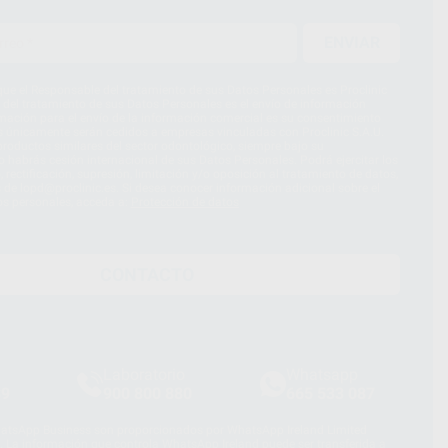
ENVIAR
ue el Responsable del tratamiento de sus Datos Personales es Proclinic
d del tratamiento de sus Datos Personales es el envío de información
imación para el envío de la información comercial es su consentimiento
s únicamente serán cedidos a empresas vinculadas con Proclinic S.A.U.
roductos similares del sector odontológico, siempre bajo su
 habrás cesión internacional de sus Datos Personales. Podrá ejercitar los
 rectificación, supresión, limitación y/o oposición al tratamiento de datos,
és de lopd@proclinic.es. Si desea conocer información adicional sobre el
os personales, acceda a:
Protección de datos
CONTACTO
Laboratorio
Whatsapp
39
900 800 880
665 533 087
hatsApp Business son proporcionados por WhatsApp Ireland Limited
. La información que controla WhatsApp Ireland puede ser transferida a