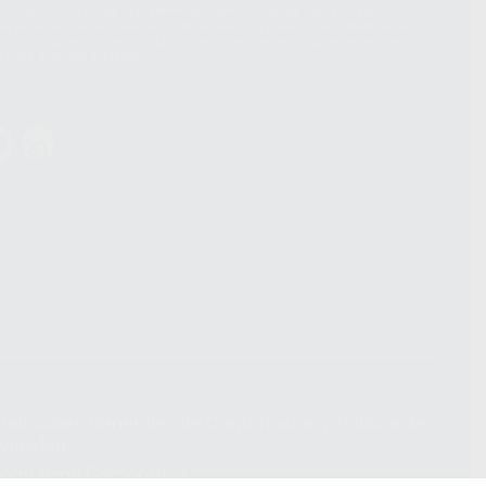
acebook Inc.. Dicha Transferencia Internacional de Datos ofrece
 al basarse en la Cláusula Contractual Tipo para la transferencia de
terceros países. Puede ampliar la información en el siguiente enlace:
s Data Transfer Addendum
.
ndiciones Generales de Contratación
y
Política de
ivacidad
formación Corporativa