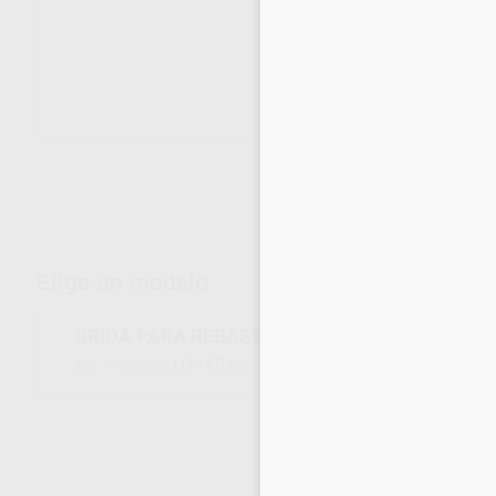
Envíos gratuitos desde 110€
Elige un modelo
BRIDA PARA REBASES PEQUEÑA
H11194
030220
Ref. Proclinic
Ref. fabricante
Inicia 