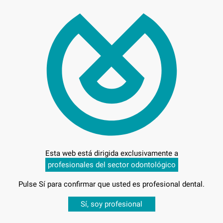
Preci
Entrega en 24h
Esta web está dirigida exclusivamente a
profesionales del sector odontológico
Pulse Sí para confirmar que usted es profesional dental.
Desbloquea todas tus ventajas
Sí, soy profesional
sesión
para disfrutar de todos tus
descuentos y condiciones esp