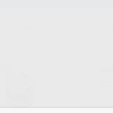
Stock de más de 15.000 productos
ORTODONCIA
CAD/CAM
EST
BRI
Marca
Conteni
83,