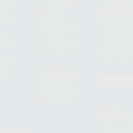
prar
Registro
to del
Mis listas
Le informamos de q
Mis productos
S.A.U.. La Finalida
nes
comercial. La legit
Facturas
prestado. Sus dato
e pago
que comercialicen p
Compra rápida
consentimiento y no
derechos de acceso,
entre otros, a trav
tratamiento de dat
legales
pida
Estudiantes
Odontobook
Material para
estudiantes
Clínica
900 393 9
Los servicios de W
(WhatsApp Ireland)