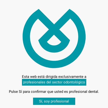
16,
Preci
Entrega en 24h
Esta web está dirigida exclusivamente a
profesionales del sector odontológico
Pulse Sí para confirmar que usted es profesional dental.
Desbloquea todas tus ventajas
Sí, soy profesional