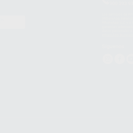
900 393 9
Los servicios de W
(WhatsApp Ireland)
EN
WhatsApp LLC y a F
E
garantías adecuadas
datos personales a 
WhatsApp Busines
Síguenos