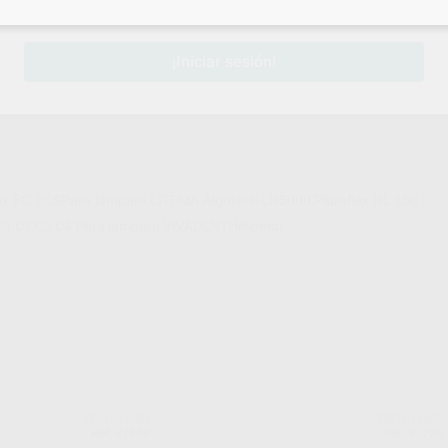
sesión
para disfrutar de todos tus
descuentos y condiciones esp
¡Iniciar sesión!
ux EC, ECSPara lámpara LITEMA Algotech LH5000,Pluraflex HL 150
1,C2,C3,C4 Para lámpara VIVADENTHeliomat
TECNO MED
TECNO MED
Ref. 87440
Ref. 87720