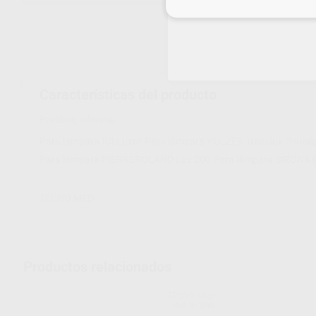
Inicia 
Características del producto
Proclinic informa:
Para lámpara ICI Luxor Para lámpara KULZER Translux,Transl
Para lámpara PIERREROLAND Lux 200 Para lámpara SIRONA C
TECNO MED
Productos relacionados
TECNO MED
Ref. 87380