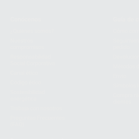
Conócenos
Guía de 
¿Quiénes somos?
Cómo com
Nuestros
Seguimien
compromisos
pedido
Responsabilidad
Devolucio
Social Corporativa
Métodos d
Canal ético
Envío
Código ético
Símbolos 
Sostenibilidad
Compra rá
energética
dientes
Trabaja con nosotros
Preguntas Frecuentes
(FAQ)