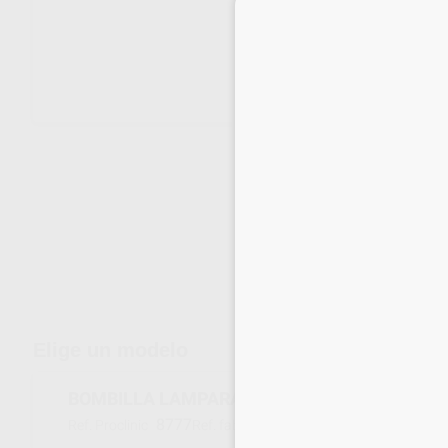
Envíos gratuitos desde 110€
Elige un modelo
BOMBILLA LAMPARA 15V-150W
8777
LUX15150
Ref. Proclinic
Ref. fabricante