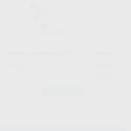
BOMBILLA LAMPARA 12V-75W
BOMBILLA LAMP
Caja 1 unidad.
Caja 1 unidad.
15
15
,64
€
,00
€
16,46 €
Sin descuentos adi
-
+
-
+
AÑADIR