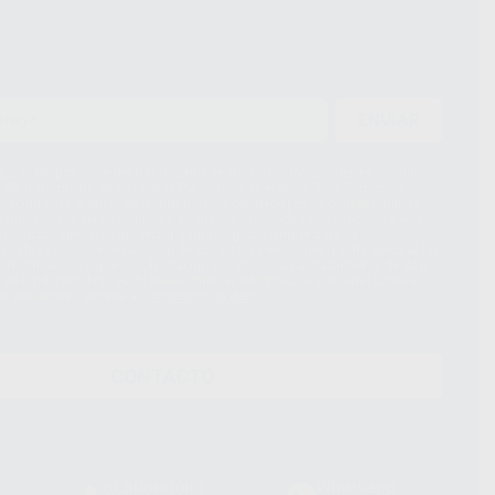
ENVIAR
ue el Responsable del tratamiento de sus Datos Personales es Proclinic
d del tratamiento de sus Datos Personales es el envío de información
imación para el envío de la información comercial es su consentimiento
s únicamente serán cedidos a empresas vinculadas con Proclinic S.A.U.
roductos similares del sector odontológico, siempre bajo su
 habrás cesión internacional de sus Datos Personales. Podrá ejercitar los
 rectificación, supresión, limitación y/o oposición al tratamiento de datos,
és de lopd@proclinic.es. Si desea conocer información adicional sobre el
os personales, acceda a:
Protección de datos
CONTACTO
Laboratorio
Whatsapp