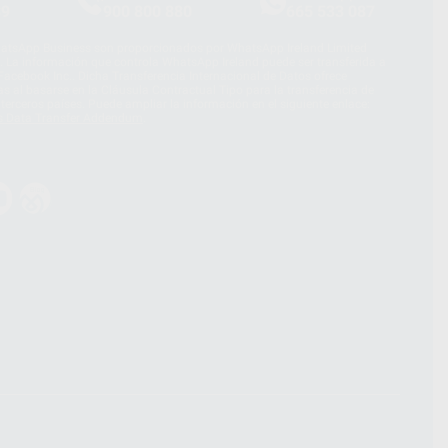
39
900 800 880
665 533 087
hatsApp Business son proporcionados por WhatsApp Ireland Limited
. La información que controla WhatsApp Ireland puede ser transferida a
acebook Inc.. Dicha Transferencia Internacional de Datos ofrece
 al basarse en la Cláusula Contractual Tipo para la transferencia de
terceros países. Puede ampliar la información en el siguiente enlace:
s Data Transfer Addendum
.