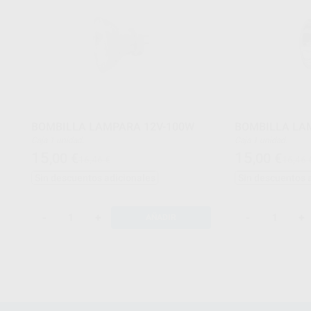
BOMBILLA LAMPARA 12V-100W
BOMBILLA LA
Caja 1 unidad.
Caja 1 unidad.
15
15
,00
€
,00
€
16,46 €
16,46 
Sin descuentos adicionales
Sin descuentos 
-
+
-
+
AÑADIR