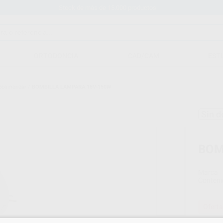
Stock de más de 15.000 productos
ORTODONCIA
CAD/CAM
EST
polimerizar
/
BOMBILLA LAMPARA 15V-150W
Sin d
BOM
Marca
Conteni
Oferta