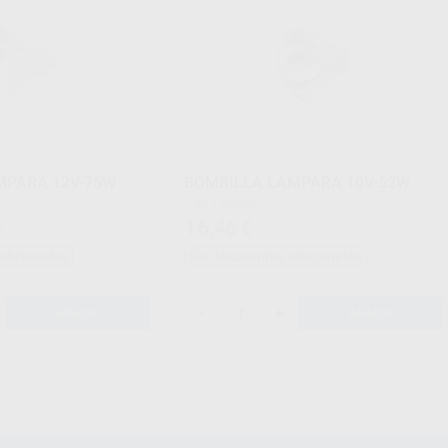
MPARA 12V-75W
BOMBILLA LAMPARA 10V-52W
Caja 1 unidad.
16
,46
€
€
adicionales
Sin descuentos adicionales
-
+
AÑADIR
AÑADIR