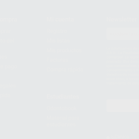
compra
Mi cuenta
Newsletter
prar
Registro
to del
Mis listas
Le informamos de q
Mis productos
S.A.U.. La Finalida
nes
comercial. La legit
Facturas
prestado. Sus dato
e pago
que comercialicen p
Compra rápida
consentimiento y no
derechos de acceso,
entre otros, a trav
tratamiento de dat
legales
pida
Estudiantes
Odontobook
Material para
estudiantes
Clínica