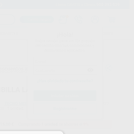
900 393 939
Envíos gratuitos desde 110€
Llama GRATIS a Clínica
Carrito mágico
UDIANTES
FOLLETOS
FORMACIONES
¡Hola!
Inicia sesión para ver los precios
del carrito con tus condiciones y
descuentos aplicados.
escuentos adicionales
¿Has olvidado tu contraseña?
BILLA LAMPARA 15V-150W
TECNO MED
Ref. Proclinic
8777
do
1 unidad.
Ref. fabricante
Registrarme
LUX15150
15,00 €
Comprando
1 unidad
te ahorras el
9%