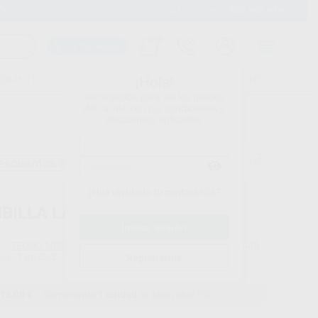
900 393 939
Envíos gratuitos desde 110€
Llama GRATIS a Clínica
Carrito mágico
UDIANTES
FOLLETOS
FORMACIONES
¡Hola!
Inicia sesión para ver los precios
del carrito con tus condiciones y
descuentos aplicados.
escuentos adicionales
¿Has olvidado tu contraseña?
BILLA LAMPARA 12V-75W
TECNO MED
Ref. Proclinic
87440
do
1 unidad.
Ref. fabricante
Registrarme
LUG1275
15,00 €
Comprando
1 unidad
te ahorras el
9%