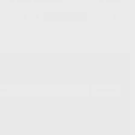
-
+
-
+
AÑADIR
ENVIAR
ue el Responsable del tratamiento de sus Datos Personales es Proclinic
d del tratamiento de sus Datos Personales es el envío de información
imación para el envío de la información comercial es su consentimiento
s únicamente serán cedidos a empresas vinculadas con Proclinic S.A.U.
roductos similares del sector odontológico, siempre bajo su
 habrás cesión internacional de sus Datos Personales. Podrá ejercitar los
 rectificación, supresión, limitación y/o oposición al tratamiento de datos,
és de lopd@proclinic.es. Si desea conocer información adicional sobre el