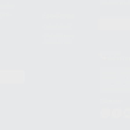
tratamiento de dat
legales
pida
Estudiantes
Odontobook
Material para
estudiantes
Clínica
900 393 9
Los servicios de W
(WhatsApp Ireland)
EN
WhatsApp LLC y a F
E
garantías adecuadas
datos personales a 
WhatsApp Busines
Síguenos