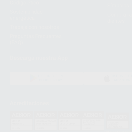
Código ético
Símbolos 
Sostenibilidad
Compra rá
energética
dientes
Trabaja con nosotros
Preguntas Frecuentes
(FAQ)
Descarga nuestra App
DISPONIBLE EN
DISPONIBLE 
GOOGLE PLAY
APP STOR
Acreditaciones