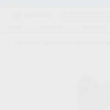
Entrega en 24h
15 días para cambiar de opinión
CLÍNICA
LABORATORIO
EQUIPAMIENTO
Inicio
/
Equipamiento
/
Estética y restauración
/
Bombillas para lámparas de 