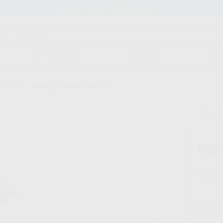
Stock de más de 15.000 productos
ORTODONCIA
CAD/CAM
EST
polimerizar
/
BOMBILLA LAMPARA 12V-75W
Sin d
BOM
Marca
Conteni
Oferta