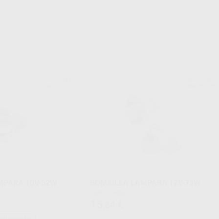
TECNO MED
TECNO MED
Ref. 87720
Ref. 87730
MPARA 10V-52W
BOMBILLA LAMPARA 12V-75W
Caja 1 unidad.
15
,64
€
adicionales