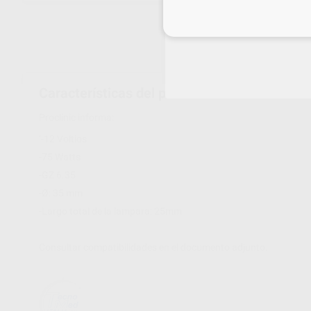
Inicia 
Características del producto
Proclinic informa:
‘-12 Voltios
-75 Watts
-GZ 6.35
-Ø: 35 mm
-Largo total de la lampara: 25mm
Consultar compatibilidades en el documento adjunto.