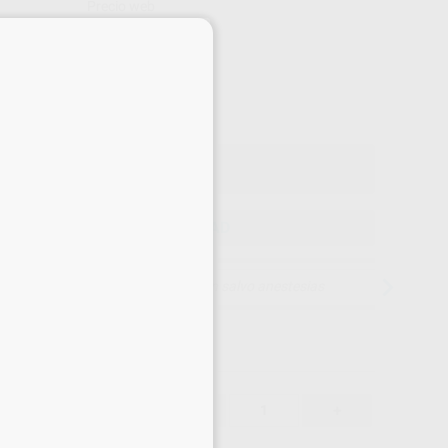
Precio web
×
-9%
¡Mejor oferta!
15
,00
€
46 €
o con IVA incluido 18,15 €
ELEGIR CANTIDAD
15 días para cambiar de opinión salvo anestesias
15,00 €
-9%
-
+