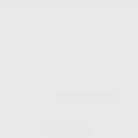
Stock de más de 15.000 productos
¡Hola!
Inicia sesión para ver los precios
del carrito con tus condiciones y
Proclinic
descuentos aplicados.
¿Todavía no tienes nuestra App?
¡Descárgala para ser siempre el primero en conocer nuestras
promociones y descuentos! Disponible en Google Play o App Store.
Google Play
Inicio
/
Clínica
/
Prevención y profilaxis
/
Blanqueamiento para casa
/
¿Has olvidado tu contraseña?
BLANQUEAMIENTO YOTUEL PERÓXIDO DE CARBAMIDA 16%
Registrarme