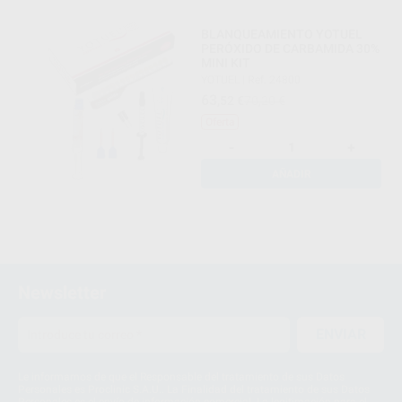
BLANQUEAMIENTO YOTUEL
PERÓXIDO DE CARBAMIDA 30%
MINI KIT
YOTUEL
|
Ref. 24800
63
,52
€
70,20 €
Oferta
-
+
AÑADIR
Newsletter
ENVIAR
Le informamos de que el Responsable del tratamiento de sus Datos
Personales es Proclinic S.A.U.. La Finalidad del tratamiento de sus Datos
Personales es el envío de información comercial. La legitimación para el