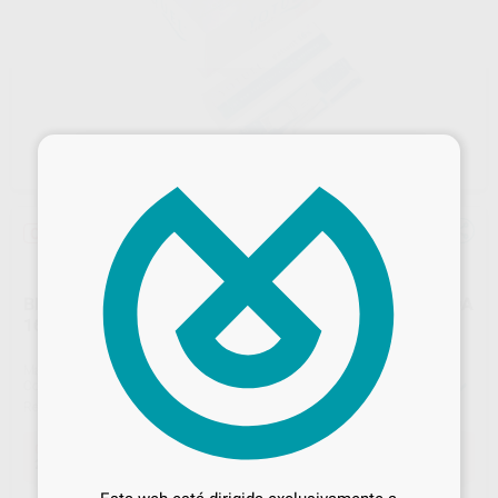
×
Oferta
BLANQUEAMIENTO YOTUEL PERÓXIDO DE CARBAMIDA
16%
Marca
YOTUEL
Contenido
20 jeringas de 2,5 ml + dentífrico.
Ref. Proclinic
24801
Ref. fabricante
232800
Desbloquea todas tus ventajas
Oferta
282,55 €
Comprando
1 unidad
te ahorras el
10%
Inicia sesión
para disfrutar de todos