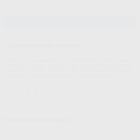
-
+
AÑADIR AL CARRITO
Características del producto
Proclinic informa:
Sistema de blanqueameinto para uso ambulatorio. Su fórmula especial
patentada con xilitol y potasio reduce sensibilidad post-tratamiento
sellando los túbulos dentinarios. No precisa cambios en hábitos
alimenticios, no le afectan los alimentos y bebidas cromáticas.
Productos relacionados