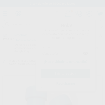
Stock de más de 15.000 productos
¡Hola!
Inicia sesión para ver los precios
del carrito con tus condiciones y
Proclinic
descuentos aplicados.
¿Todavía no tienes nuestra App?
¡Descárgala para ser siempre el primero en conocer nuestras
promociones y descuentos! Disponible en Google Play o App Store.
Google Play
Inicio
/
Clínica
/
Desechables
/
Adaptadores y varios aspiración
/
¿Has olvidado tu contraseña?
ADAPTADOR CANULAS 11 A 16MM
Registrarme