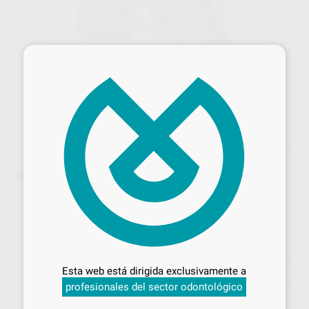
×
ADAPTADOR CANULAS 11 A 16MM
Marca
SIN MARCA
Contenido
10 unidades
Ref. Proclinic
4127
Ref. fabricante
1040520
Desbloquea todas tus ventajas
Precio web
Inicia sesión
para disfrutar de todos
Esta web está dirigida exclusivamente a
32
tus
descuentos y condiciones
,49
€
34,20 €
profesionales del sector odontológico
especiales
Precio con IVA incluido 39,31 €