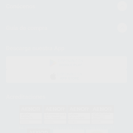
Conócenos
Guía de compra
Descarga nuestra App
DISPONIBLE EN
GOOGLE PLAY
DISPONIBLE EN
APP STORE
Acreditaciones
GA-2008/0342
SST-0118/2023
ER-0120/1997
GS-0001/2017