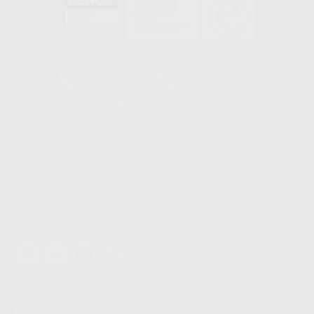
HCO-0060/2023
Clínica
Laboratorio
900 393 939
900 800 880
Whatsapp
665 533 087
Los servicios de WhatsApp Business son proporcionados por WhatsApp
Ireland Limited (WhatsApp Ireland). La información que controla WhatsApp
Ireland puede ser transferida a WhatsApp LLC y a Facebook Inc.. Dicha
Transferencia Internacional de Datos ofrece garantías adecuadas al
basarse en la Cláusula Contractual Tipo para la transferencia de datos
personales a terceros países. Puede ampliar la información en el siguiente
enlace:
WhatsApp Business Data Transfer Addendum
.
Síguenos
PROCLINIC S.A.U.
Copyright (c) 2026