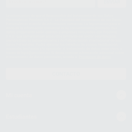
ENVIAR
Le informamos de que el Responsable del tratamiento de sus Datos
Personales es Proclinic S.A.U.. La Finalidad del tratamiento de sus Datos
Personales es el envío de información comercial. La legitimación para el
envío de la información comercial es su consentimiento prestado. Sus
datos únicamente serán cedidos a empresas vinculadas con Proclinic
S.A.U. que comercialicen productos similares del sector odontológico,
siempre bajo su consentimiento y no habrás cesión internacional de sus
Datos Personales. Podrá ejercitar los derechos de acceso, rectificación,
supresión, limitación y/o oposición al tratamiento de datos, entre otros, a
través de lopd@proclinic.es. Si desea conocer información adicional sobre
el tratamiento de datos personales, acceda a:
Protección de datos
CONTACTO
Mi cuenta
Estudiantes