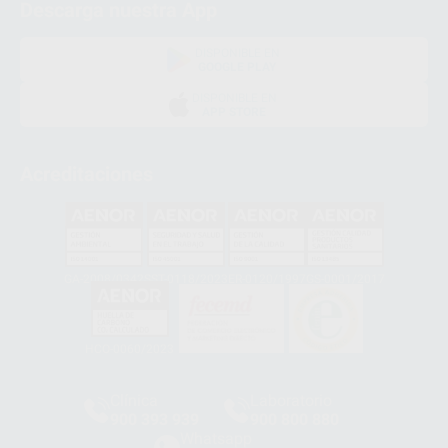
Descarga nuestra App
DISPONIBLE EN
GOOGLE PLAY
DISPONIBLE EN
APP STORE
Acreditaciones
GA-2008/0342
SST-0118/2023
ER-0120/1997
GS-0001/2017
HCO-0060/2023
Clínica
Laboratorio
900 393 939
900 800 880
Whatsapp