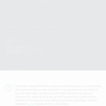
665 533 087
Los servicios de WhatsApp Business son proporcionados por WhatsApp
Ireland Limited (WhatsApp Ireland). La información que controla WhatsApp
Ireland puede ser transferida a WhatsApp LLC y a Facebook Inc.. Dicha
Transferencia Internacional de Datos ofrece garantías adecuadas al
basarse en la Cláusula Contractual Tipo para la transferencia de datos
personales a terceros países. Puede ampliar la información en el siguiente
enlace:
WhatsApp Business Data Transfer Addendum
.
Síguenos
PROCLINIC S.A.U.
Copyright (c) 2026
Aviso legal
Teléfono:
900 393 939
En el sitio web de Proclinic utilizamos cookies propias y de terceros
E-mail de contacto:
proclinic@proclinic.es
para personalizar la web conforme a tus preferencias, analizar el
uso del sitio web y mostrarte publicidad relacionada con tus
preferencias sobre la base de un perfil elaborado a partir de tus
Condiciones Generales de Contratación
y
Política
hábitos de navegación (por ejemplo, páginas visitadas). Puedes
de privacidad
consultar
aquí
nuestra Política de cookies.