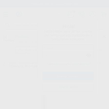
Stock de más de 15.000 productos
¡Hola!
Inicia sesión para ver los precios
del carrito con tus condiciones y
Proclinic
descuentos aplicados.
¿Todavía no tienes nuestra App?
¡Descárgala para ser siempre el primero en conocer nuestras
promociones y descuentos! Disponible en Google Play o App Store.
Google Play
Inicio
/
Equipamiento
/
Estudiantes
/
Universidades grupo 2
/
ZURICH
¿Has olvidado tu contraseña?
TORNADOL REG +UNIFIXREG+PM1:1+CA1:1+MC
Registrarme