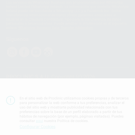
Los servicios de WhatsApp Business son proporcionados por WhatsApp
Ireland Limited (WhatsApp Ireland). La información que controla WhatsApp
Ireland puede ser transferida a WhatsApp LLC y a Facebook Inc.. Dicha
Transferencia Internacional de Datos ofrece garantías adecuadas al
basarse en la Cláusula Contractual Tipo para la transferencia de datos
personales a terceros países. Puede ampliar la información en el siguiente
enlace:
WhatsApp Business Data Transfer Addendum
.
Síguenos
PROCLINIC S.A.U.
Copyright (c) 2026
Aviso legal
Teléfono:
900 393 939
En el sitio web de Proclinic utilizamos cookies propias y de terceros
E-mail de contacto:
proclinic@proclinic.es
para personalizar la web conforme a tus preferencias, analizar el
uso del sitio web y mostrarte publicidad relacionada con tus
preferencias sobre la base de un perfil elaborado a partir de tus
Condiciones Generales de Contratación
y
Política
hábitos de navegación (por ejemplo, páginas visitadas). Puedes
de privacidad
consultar
aquí
nuestra Política de cookies.
Información Corporativa
Configurar Cookies
Política de Cookies