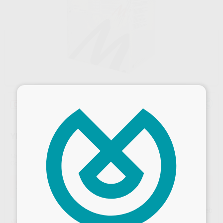
×
Oferta
YESO VENTURA SUPERDIE ROCK 25KG TIPO IV/4
Marca
VENTURA
Contenido
25kg
Oferta
109,25 €
Comprando
1 unidad
te ahorras el
10%
Precio web
¡Mejor oferta!