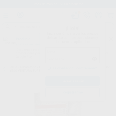
Stock de más de 15.000 productos
¡Hola!
Inicia sesión para ver los precios
del carrito con tus condiciones y
Proclinic
descuentos aplicados.
¿Todavía no tienes nuestra App?
¡Descárgala para ser siempre el primero en conocer nuestras
promociones y descuentos! Disponible en Google Play o App Store.
Google Play
Inicio
/
Laboratorio
/
Elaboracion modelos
/
Escayolas para articulación
/
¿Has olvidado tu contraseña?
YESO VENTURA SUPERDIE ROCK 25KG TIPO IV/4
Registrarme