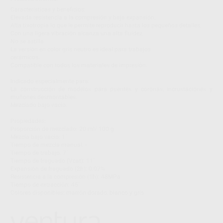
Características y beneficios:
Elevada resistencia a la compresión y baja expansión.
Alta tixotropía lo que le permite reproducir hasta los pequeños detalles.
Con una ligera vibración alcanza una alta fluidez.
No se astilla.
La versión en color gris neutro es ideal para trabajos
cerámicos.
Compatible con todos los materiales de impresión.
Indicado especialmente para:
La construcción de modelos para puentes y coronas, incrustaciones y
muñones desmontables.
Mezclado bajo vacío.
Propiedades:
Proporción de mezclado: 20 ml/ 100 g
Mezcla bajo vacío: 1´
Tiempo de mezcla manual: -
Tiempo de trabajo: 7´
Tiempo de fraguado (Vcat): 11´
Expansión de fraguado (2h): 0.07%
Resistencia a la compresión (1h): 48MPa
Tiempo de extracción: 45´
Colores disponibles: marrón dorado, blanco y gris