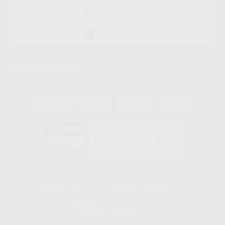
DISPONIBLE EN
GOOGLE PLAY
DISPONIBLE EN
APP STORE
Acreditaciones
GA-2008/0342
SST-0118/2023
ER-0120/1997
GS-0001/2017
HCO-0060/2023
Clínica
Laboratorio
900 393 939
900 800 880
Whatsapp
665 533 087