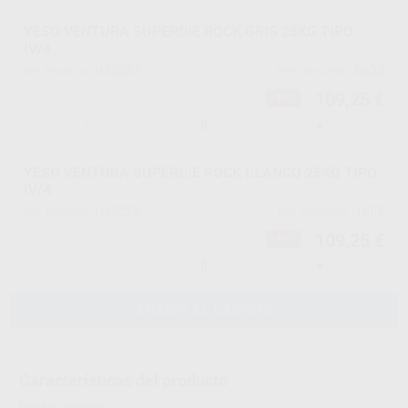
YESO VENTURA SUPERDIE ROCK GRIS 25KG TIPO
IV/4
H32027
0633
Ref. Proclinic
Ref. fabricante
109,25 €
-10%
-
+
YESO VENTURA SUPERDIE ROCK BLANCO 25KG TIPO
IV/4
H32028
1085
Ref. Proclinic
Ref. fabricante
109,25 €
-10%
-
+
AÑADIR AL CARRITO
Características del producto
Proclinic informa: