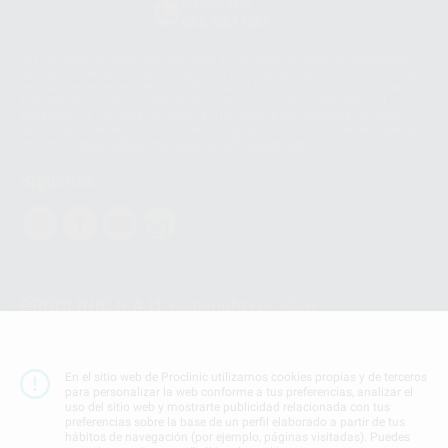
Whatsapp
665 533 087
Los servicios de WhatsApp Business son proporcionados por WhatsApp
Ireland Limited (WhatsApp Ireland). La información que controla WhatsApp
Ireland puede ser transferida a WhatsApp LLC y a Facebook Inc.. Dicha
Transferencia Internacional de Datos ofrece garantías adecuadas al
basarse en la Cláusula Contractual Tipo para la transferencia de datos
personales a terceros países. Puede ampliar la información en el siguiente
enlace:
WhatsApp Business Data Transfer Addendum
.
Síguenos
PROCLINIC S.A.U.
Copyright (c) 2026
Aviso legal
Teléfono:
900 393 939
En el sitio web de Proclinic utilizamos cookies propias y de terceros
E-mail de contacto:
proclinic@proclinic.es
para personalizar la web conforme a tus preferencias, analizar el
uso del sitio web y mostrarte publicidad relacionada con tus
preferencias sobre la base de un perfil elaborado a partir de tus
Condiciones Generales de Contratación
y
Política
hábitos de navegación (por ejemplo, páginas visitadas). Puedes