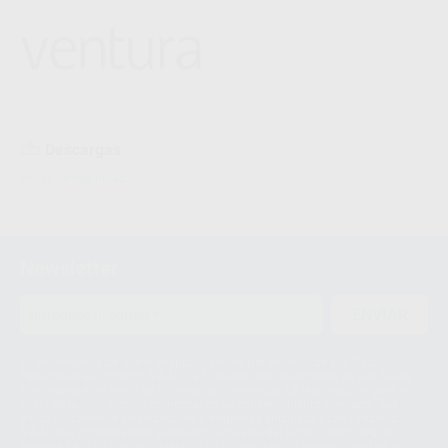
Descargas
Hojas de seguridad
Newsletter
ENVIAR
Le informamos de que el Responsable del tratamiento de sus Datos
Personales es Proclinic S.A.U.. La Finalidad del tratamiento de sus Datos
Personales es el envío de información comercial. La legitimación para el
envío de la información comercial es su consentimiento prestado. Sus
datos únicamente serán cedidos a empresas vinculadas con Proclinic
S.A.U. que comercialicen productos similares del sector odontológico,
siempre bajo su consentimiento y no habrás cesión internacional de sus