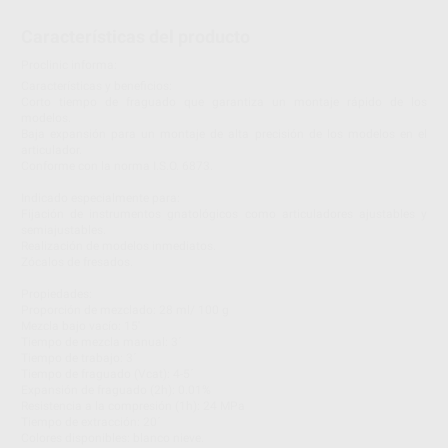
Características del producto
Proclinic informa:
Características y beneficios:
Corto tiempo de fraguado que garantiza un montaje rápido de los
modelos.
Baja expansión para un montaje de alta precisión de los modelos en el
articulador.
Conforme con la norma I.S.O. 6873.
Indicado especialmente para:
Fijación de instrumentos gnatológicos como articuladores ajustables y
semiajustables.
Realización de modelos inmediatos.
Zócalos de fresados.
Propiedades:
Proporción de mezclado: 28 ml/ 100 g
Mezcla bajo vacío: 15'
Tiempo de mezcla manual: 3´
Tiempo de trabajo: 3´
Tiempo de fraguado (Vcat): 4-5´
Expansión de fraguado (2h): 0.01%
Resistencia a la compresión (1h): 24 MPa
Tiempo de extracción: 20´
Colores disponibles: blanco nieve.