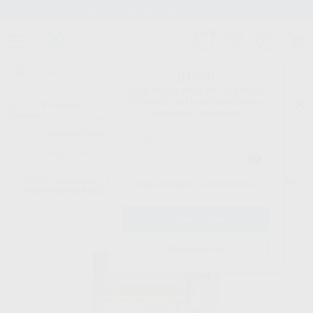
Stock de más de 15.000 productos
¡Hola!
Inicia sesión para ver los precios
del carrito con tus condiciones y
Proclinic
descuentos aplicados.
¿Todavía no tienes nuestra App?
¡Descárgala para ser siempre el primero en conocer nuestras
promociones y descuentos! Disponible en Google Play o App Store.
Google Play
Inicio
/
Laboratorio
/
Elaboracion modelos
/
Escayolas para articulación
/
¿Has olvidado tu contraseña?
YESO VENTURA OCCLUSION STONE 25KG TIPO III/3
Registrarme