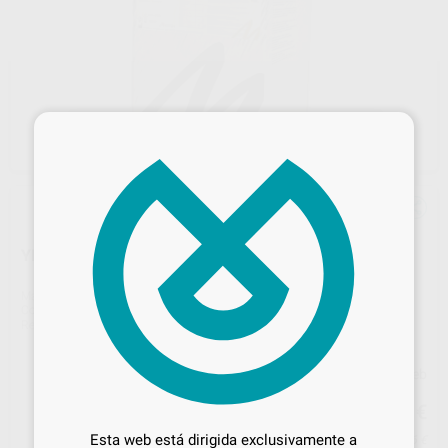
×
YESO VENTURA OCCLUSION STONE 25KG TIPO III/3
Marca
VENTURA
Contenido
25kg
Ref. Proclinic
H32030
Ref. fabricante
0671
Precio web
Desbloquea todas tus ventajas
85
,50
€
90,00 €
Inicia sesión
para disfrutar de todos
Esta web está dirigida exclusivamente a
Precio con IVA incluido 103,46 €