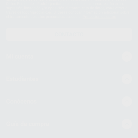
Datos Personales. Podrá ejercitar los derechos de acceso, rectificación,
supresión, limitación y/o oposición al tratamiento de datos, entre otros, a
través de lopd@proclinic.es. Si desea conocer información adicional sobre
el tratamiento de datos personales, acceda a:
Protección de datos
CONTACTO
Mi cuenta
Estudiantes
Conócenos
Guía de compra