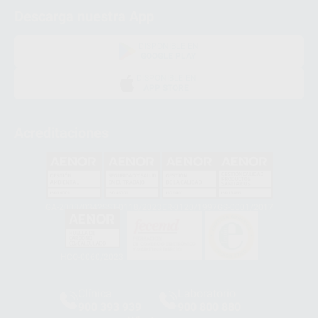
Descarga nuestra App
DISPONIBLE EN
GOOGLE PLAY
DISPONIBLE EN
APP STORE
Acreditaciones
GA-2008/0342
SST-0118/2023
ER-0120/1997
GS-0001/2017
HCO-0060/2023
Clínica
Laboratorio
900 393 939
900 800 880