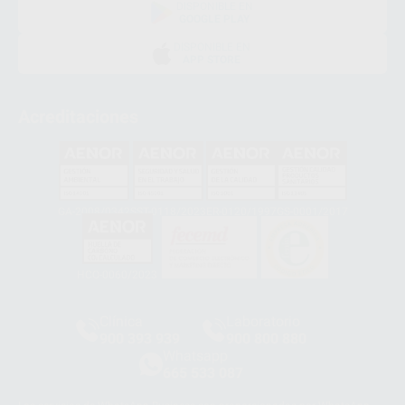
DISPONIBLE EN
GOOGLE PLAY
DISPONIBLE EN
APP STORE
Acreditaciones
GA-2008/0342
SST-0118/2023
ER-0120/1997
GS-0001/2017
HCO-0060/2023
Clínica
Laboratorio
900 393 939
900 800 880
Whatsapp
665 533 087