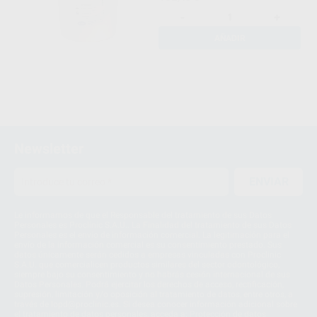
-
+
AÑADIR
Newsletter
ENVIAR
Le informamos de que el Responsable del tratamiento de sus Datos
Personales es Proclinic S.A.U.. La Finalidad del tratamiento de sus Datos
Personales es el envío de información comercial. La legitimación para el
envío de la información comercial es su consentimiento prestado. Sus
datos únicamente serán cedidos a empresas vinculadas con Proclinic
S.A.U. que comercialicen productos similares del sector odontológico,
siempre bajo su consentimiento y no habrás cesión internacional de sus
Datos Personales. Podrá ejercitar los derechos de acceso, rectificación,
supresión, limitación y/o oposición al tratamiento de datos, entre otros, a
través de lopd@proclinic.es. Si desea conocer información adicional sobre
el tratamiento de datos personales, acceda a:
Protección de datos