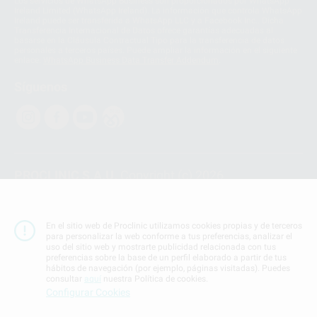
Los servicios de WhatsApp Business son proporcionados por WhatsApp
Ireland Limited (WhatsApp Ireland). La información que controla WhatsApp
Ireland puede ser transferida a WhatsApp LLC y a Facebook Inc.. Dicha
Transferencia Internacional de Datos ofrece garantías adecuadas al
basarse en la Cláusula Contractual Tipo para la transferencia de datos
personales a terceros países. Puede ampliar la información en el siguiente
enlace:
WhatsApp Business Data Transfer Addendum
.
Síguenos
PROCLINIC S.A.U.
Copyright (c) 2026
Aviso legal
Teléfono:
900 393 939
En el sitio web de Proclinic utilizamos cookies propias y de terceros
E-mail de contacto:
proclinic@proclinic.es
para personalizar la web conforme a tus preferencias, analizar el
uso del sitio web y mostrarte publicidad relacionada con tus
preferencias sobre la base de un perfil elaborado a partir de tus
Condiciones Generales de Contratación
y
Política
hábitos de navegación (por ejemplo, páginas visitadas). Puedes
de privacidad
consultar
aquí
nuestra Política de cookies.
Información Corporativa
Configurar Cookies
Política de Cookies