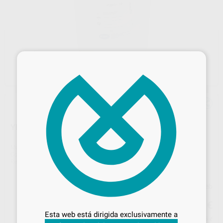
×
YESO ORTODONCIA EXTRADURO 5KG. TIPO III/3
Marca
LEONE
Contenido
5 kg.
Ref. Proclinic
H00125
Ref. fabricante
R5005-00
Precio web
Desbloquea todas tus ventajas
33
,68
€
35,45 €
Inicia sesión
para disfrutar de todos
Esta web está dirigida exclusivamente a
tus
descuentos y condiciones
Precio con IVA incluido 40,75 €