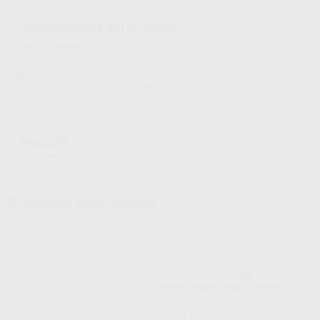
Características del producto
Proclinic informa:
Color Blanco. Tipo 3.
Datos técnicos:
Proporción de mezcla: 26 /28ml-100gr
Resistencia a la compresión (1h): 650 kg/cmq
Productos relacionados
YESO ORTODONCIA
EXTRADURO 25KG. TIPO III/3
LEONE
|
Ref. H00127
102
,43
€