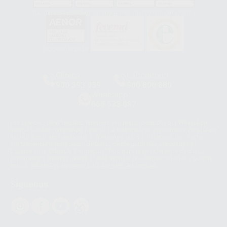
GA-2008/0342
SST-0118/2023
ER-0120/1997
GS-0001/2017
HCO-0060/2023
Clínica
Laboratorio
900 393 939
900 800 880
Whatsapp
665 533 087
Los servicios de WhatsApp Business son proporcionados por WhatsApp
Ireland Limited (WhatsApp Ireland). La información que controla WhatsApp
Ireland puede ser transferida a WhatsApp LLC y a Facebook Inc.. Dicha
Transferencia Internacional de Datos ofrece garantías adecuadas al
basarse en la Cláusula Contractual Tipo para la transferencia de datos
personales a terceros países. Puede ampliar la información en el siguiente
enlace:
WhatsApp Business Data Transfer Addendum
.
Síguenos