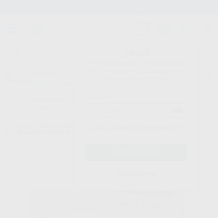
Stock de más de 15.000 productos
¡Hola!
Inicia sesión para ver los precios
del carrito con tus condiciones y
Proclinic
descuentos aplicados.
¿Todavía no tienes nuestra App?
¡Descárgala para ser siempre el primero en conocer nuestras
promociones y descuentos! Disponible en Google Play o App Store.
Google Play
Inicio
/
Clínica
/
Impresión
/
Yesos
/
YESO NORITAKE EXTRADURO
¿Has olvidado tu contraseña?
MARRÓN TIPO IV/4
Registrarme