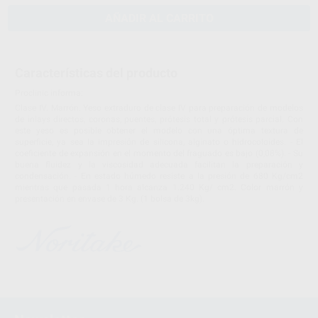
AÑADIR AL CARRITO
Características del producto
Proclinic informa:
Clase IV. Marrón. Yeso extraduro de clase IV para preparación de modelos
de inlays directos, coronas, puentes, prótesis total y prótesis parcial. Con
este yeso es posible obtener el modelo con una óptima textura de
superficie, ya sea la impresión de silicona, alginato o hidrocoloides. - El
coeficiente de expansión en el momento del fraguado es bajo (0,08%). - Su
buena fluidez y la viscosidad adecuada facilitan la preparación y
condensación. - En estado húmedo resiste a la presión de 680 Kg/cm2
mientras que pasada 1 hora alcanza 1.240 Kg/ cm2. Color marrón y
presentación en envase de 3 Kg. (1 bolsa de 3kg).