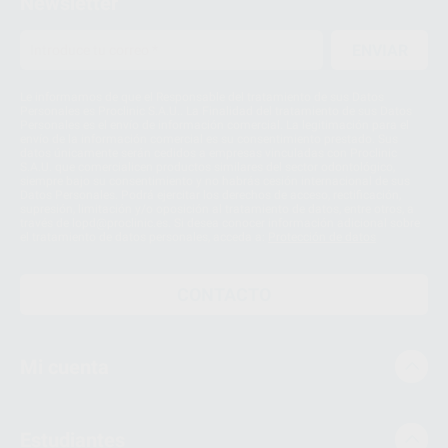
Newsletter
ENVIAR
Le informamos de que el Responsable del tratamiento de sus Datos
Personales es Proclinic S.A.U.. La Finalidad del tratamiento de sus Datos
Personales es el envío de información comercial. La legitimación para el
envío de la información comercial es su consentimiento prestado. Sus
datos únicamente serán cedidos a empresas vinculadas con Proclinic
S.A.U. que comercialicen productos similares del sector odontológico,
siempre bajo su consentimiento y no habrás cesión internacional de sus
Datos Personales. Podrá ejercitar los derechos de acceso, rectificación,
supresión, limitación y/o oposición al tratamiento de datos, entre otros, a
través de lopd@proclinic.es. Si desea conocer información adicional sobre
el tratamiento de datos personales, acceda a:
Protección de datos
CONTACTO
Mi cuenta
Estudiantes