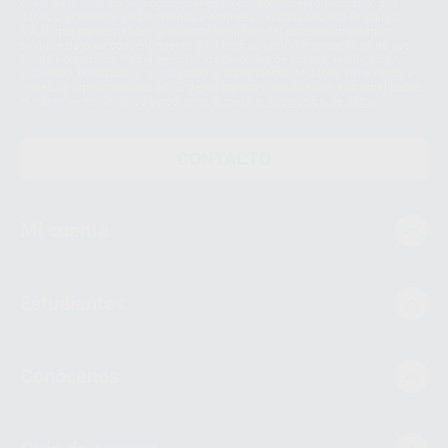
envío de la información comercial es su consentimiento prestado. Sus
datos únicamente serán cedidos a empresas vinculadas con Proclinic
S.A.U. que comercialicen productos similares del sector odontológico,
siempre bajo su consentimiento y no habrás cesión internacional de sus
Datos Personales. Podrá ejercitar los derechos de acceso, rectificación,
supresión, limitación y/o oposición al tratamiento de datos, entre otros, a
través de lopd@proclinic.es. Si desea conocer información adicional sobre
el tratamiento de datos personales, acceda a:
Protección de datos
CONTACTO
Mi cuenta
Estudiantes
Conócenos