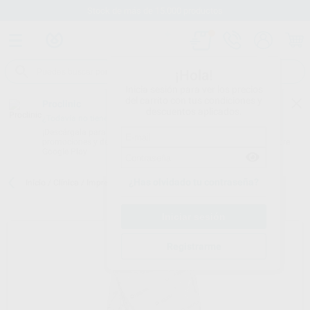
Stock de más de 15.000 productos
¡Hola!
Inicia sesión para ver los precios
del carrito con tus condiciones y
Proclinic
descuentos aplicados.
¿Todavía no tienes nuestra App?
¡Descárgala para ser siempre el primero en conocer nuestras
promociones y descuentos! Disponible en Google Play o App Store.
Google Play
¿Has olvidado tu contraseña?
Inicio
/
Clínica
/
Impresión
/
Yesos
/
YESO MOLDANO AZUL
Registrarme