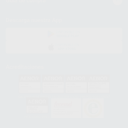
Guía de compra
Descarga nuestra App
DISPONIBLE EN
GOOGLE PLAY
DISPONIBLE EN
APP STORE
Acreditaciones
GA-2008/0342
SST-0118/2023
ER-0120/1997
GS-0001/2017
HCO-0060/2023