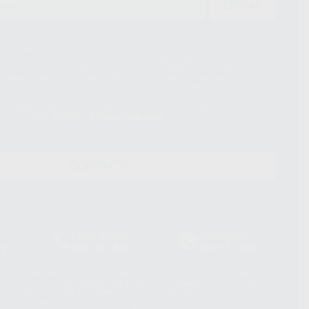
ENVIAR
ue el Responsable del tratamiento de sus Datos Personales es Proclinic
d del tratamiento de sus Datos Personales es el envío de información
imación para el envío de la información comercial es su consentimiento
s únicamente serán cedidos a empresas vinculadas con Proclinic S.A.U.
roductos similares del sector odontológico, siempre bajo su
 habrás cesión internacional de sus Datos Personales. Podrá ejercitar los
 rectificación, supresión, limitación y/o oposición al tratamiento de datos,
és de lopd@proclinic.es. Si desea conocer información adicional sobre el
os personales, acceda a:
Protección de datos
CONTACTO
Laboratorio
Whatsapp
39
900 800 880
665 533 087
hatsApp Business son proporcionados por WhatsApp Ireland Limited
. La información que controla WhatsApp Ireland puede ser transferida a
acebook Inc.. Dicha Transferencia Internacional de Datos ofrece
 al basarse en la Cláusula Contractual Tipo para la transferencia de