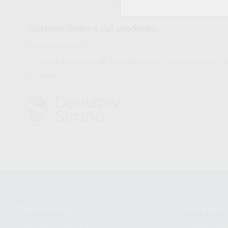
Características del producto
Proclinic informa:
La Cavity X-Gates es un instumento único que combina las lim
eficiencia.
Conócenos
Guía de 
¿Quiénes somos?
Cómo com