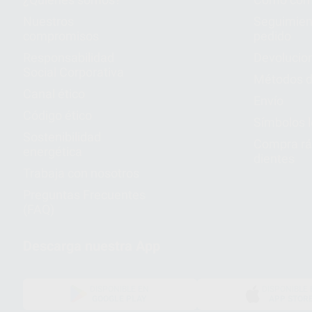
Nuestros
Seguimien
compromisos
pedido
Responsabilidad
Devolucio
Social Corporativa
Métodos d
Canal ético
Envío
Código ético
Símbolos 
Sostenibilidad
Compra rá
energética
dientes
Trabaja con nosotros
Preguntas Frecuentes
(FAQ)
Descarga nuestra App
DISPONIBLE EN
DISPONIBLE 
GOOGLE PLAY
APP STOR