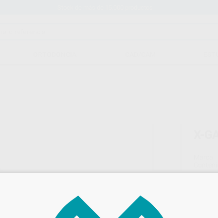
Stock de más de 15.000 productos
ORTODONCIA
CAD/CAM
EST
X-G
Marca
Conteni