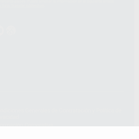
terceros países. Puede ampliar la información en el siguiente enlace:
s Data Transfer Addendum
.
ndiciones Generales de Contratación
y
Política de
ivacidad
formación Corporativa
lítica de Cookies