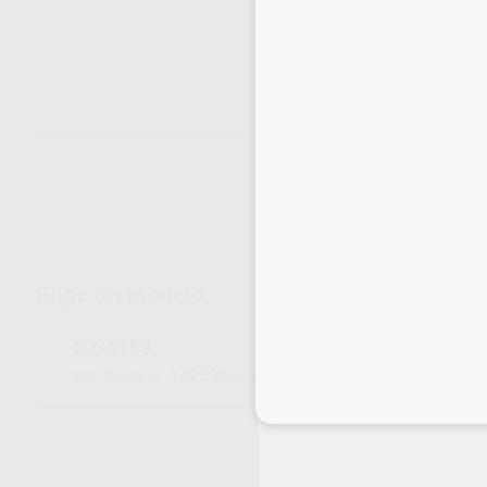
Envíos gratuitos desde 110€
Elige un modelo
X-GATES
14259
A000824000700
Ref. Proclinic
Ref. fabricante
Inicia 