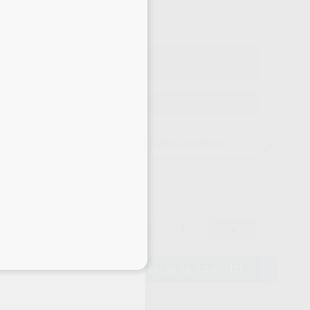
,49
€
04 €
 con IVA incluido 104,65 €
ELEGIR CANTIDAD
15 días para cambiar de opinión salvo anestesias
91,04 €
-
+
86,49 €
eciales
AÑADIR AL CARRITO