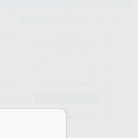
900 393 939
Envíos gratuitos desde 110€
Llama GRATIS a Clínica
Carrito mágico
UDIANTES
FOLLETOS
FORMACIONES
¡Hola!
Inicia sesión para ver los precios
del carrito con tus condiciones y
descuentos aplicados.
¿Has olvidado tu contraseña?
ATES
DENTSPLY MAILLEFER
Ref. Proclinic
14259
do
6 unidades
Ref. fabricante
A000824000700
Registrarme
×
Precio web
86