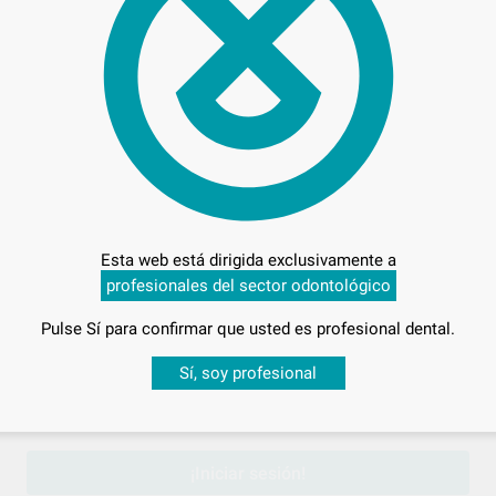
91,
Precio
Entrega en 24h
Esta web está dirigida exclusivamente a
profesionales del sector odontológico
Pulse Sí para confirmar que usted es profesional dental.
Desbloquea todas tus ventajas
Sí, soy profesional
sesión
para disfrutar de todos tus
descuentos y condiciones esp
¡Iniciar sesión!