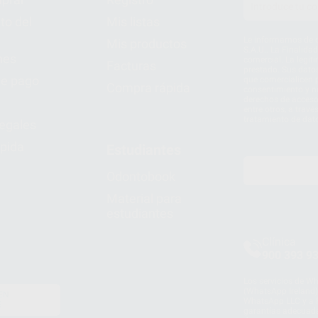
to del
Mis listas
Le informamos de q
Mis productos
S.A.U.. La Finalida
nes
comercial. La legit
Facturas
prestado. Sus dato
e pago
que comercialicen p
Compra rápida
consentimiento y no
derechos de acceso,
entre otros, a trav
tratamiento de dat
legales
pida
Estudiantes
Odontobook
Material para
estudiantes
Clínica
900 393 9
Los servicios de W
(WhatsApp Ireland)
EN
WhatsApp LLC y a F
E
garantías adecuadas