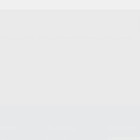
as 1; 2; 3 y 4 en un únifo y eficiente instrumento con la máxima
compra
Mi cuenta
Newsletter
prar
Registro