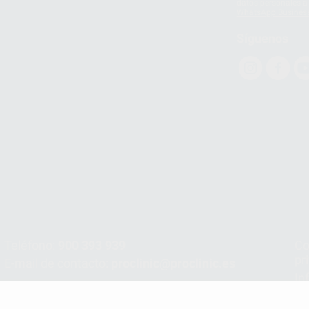
datos personales a 
WhatsApp Busines
Síguenos
Teléfono:
900 393 939
Co
pr
E-mail de contacto:
proclinic@proclinic.es
In
Po