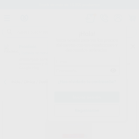
Stock de más de 15.000 productos
¡Hola!
Inicia sesión para ver los precios
del carrito con tus condiciones y
Proclinic
descuentos aplicados.
¿Todavía no tienes nuestra App?
¡Descárgala para ser siempre el primero en conocer nuestras
promociones y descuentos! Disponible en Google Play o App Store.
Google Play
¿Has olvidado tu contraseña?
Inicio
/
Clínica
/
Desinfección
/
Desinfección instrumental
/
X-CIDOL
Registrarme