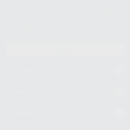
Personales es el envío de información comercial. La legitimación para el
envío de la información comercial es su consentimiento prestado. Sus
datos únicamente serán cedidos a empresas vinculadas con Proclinic
S.A.U. que comercialicen productos similares del sector odontológico,
siempre bajo su consentimiento y no habrás cesión internacional de sus
Datos Personales. Podrá ejercitar los derechos de acceso, rectificación,
supresión, limitación y/o oposición al tratamiento de datos, entre otros, a
través de lopd@proclinic.es. Si desea conocer información adicional sobre
el tratamiento de datos personales, acceda a:
Protección de datos
CONTACTO
Mi cuenta
Estudiantes
Conócenos