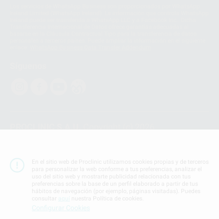
Los servicios de WhatsApp Business son proporcionados por WhatsApp
Ireland Limited (WhatsApp Ireland). La información que controla WhatsApp
Ireland puede ser transferida a WhatsApp LLC y a Facebook Inc.. Dicha
Transferencia Internacional de Datos ofrece garantías adecuadas al
basarse en la Cláusula Contractual Tipo para la transferencia de datos
personales a terceros países. Puede ampliar la información en el siguiente
enlace:
WhatsApp Business Data Transfer Addendum
.
Síguenos
PROCLINIC S.A.U.
Copyright (c) 2026
Aviso legal
Teléfono:
900 393 939
En el sitio web de Proclinic utilizamos cookies propias y de terceros
E-mail de contacto:
proclinic@proclinic.es
para personalizar la web conforme a tus preferencias, analizar el
uso del sitio web y mostrarte publicidad relacionada con tus
preferencias sobre la base de un perfil elaborado a partir de tus
Condiciones Generales de Contratación
y
Política
hábitos de navegación (por ejemplo, páginas visitadas). Puedes
de privacidad
consultar
aquí
nuestra Política de cookies.
Información Corporativa
Configurar Cookies
Política de Cookies