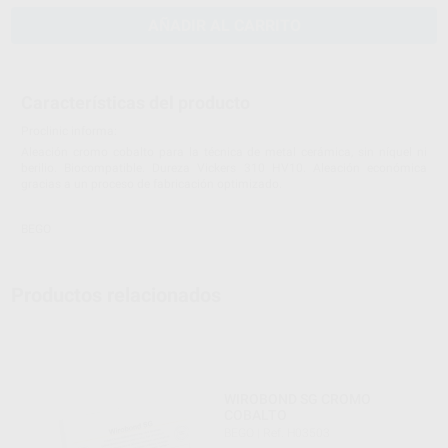
AÑADIR AL CARRITO
Características del producto
Proclinic informa:
Aleación cromo cobalto para la técnica de metal cerámica, sin níquel ni
berilio. Biocompatible. Dureza Vickers 310 HV10. Aleación económica
gracias a un proceso de fabricación optimizado.
BEGO
Productos relacionados
WIROBOND SG CROMO
COBALTO
BEGO
|
Ref. H03503