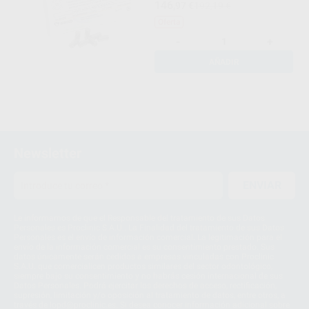
146
,97
€
192,19 €
Oferta
-
+
AÑADIR
Newsletter
ENVIAR
Le informamos de que el Responsable del tratamiento de sus Datos
Personales es Proclinic S.A.U.. La Finalidad del tratamiento de sus Datos
Personales es el envío de información comercial. La legitimación para el
envío de la información comercial es su consentimiento prestado. Sus
datos únicamente serán cedidos a empresas vinculadas con Proclinic
S.A.U. que comercialicen productos similares del sector odontológico,
siempre bajo su consentimiento y no habrás cesión internacional de sus
Datos Personales. Podrá ejercitar los derechos de acceso, rectificación,
supresión, limitación y/o oposición al tratamiento de datos, entre otros, a
través de lopd@proclinic.es. Si desea conocer información adicional sobre