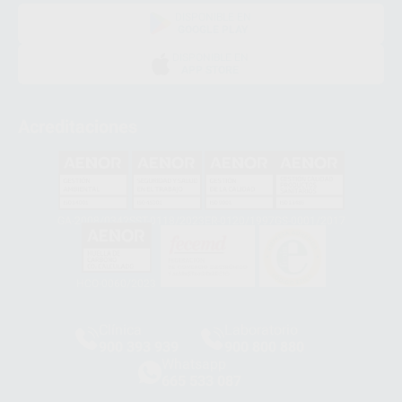
DISPONIBLE EN
GOOGLE PLAY
DISPONIBLE EN
APP STORE
Acreditaciones
GA-2008/0342
SST-0118/2023
ER-0120/1997
GS-0001/2017
HCO-0060/2023
Clínica
Laboratorio
900 393 939
900 800 880
Whatsapp
665 533 087