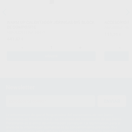
WARM UP CALENTADOR JERINGAS BIG BLOCK
ACCESORIO P
DE COMPOSITE
ANAXDENT
|
Ref
ANAXDENT
|
Ref. H5874
111
,25
€
441
,67
€
-
+
-
AÑADIR
Newsletter
ENVIAR
Le informamos de que el Responsable del tratamiento de sus Datos
Personales es Proclinic S.A.U.. La Finalidad del tratamiento de sus Datos
Personales es el envío de información comercial. La legitimación para el
envío de la información comercial es su consentimiento prestado. Sus
datos únicamente serán cedidos a empresas vinculadas con Proclinic