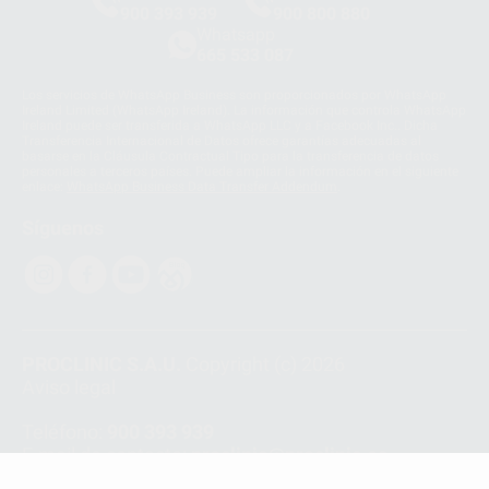
900 393 939
900 800 880
Whatsapp
665 533 087
Los servicios de WhatsApp Business son proporcionados por WhatsApp
Ireland Limited (WhatsApp Ireland). La información que controla WhatsApp
Ireland puede ser transferida a WhatsApp LLC y a Facebook Inc.. Dicha
Transferencia Internacional de Datos ofrece garantías adecuadas al
basarse en la Cláusula Contractual Tipo para la transferencia de datos
personales a terceros países. Puede ampliar la información en el siguiente
enlace:
WhatsApp Business Data Transfer Addendum
.
Síguenos
PROCLINIC S.A.U.
Copyright (c) 2026
Aviso legal
Teléfono:
900 393 939
E-mail de contacto:
proclinic@proclinic.es