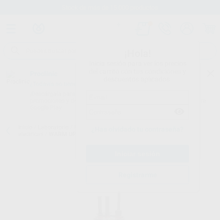
Stock de más de 15.000 productos
¡Hola!
Inicia sesión para ver los precios
del carrito con tus condiciones y
Proclinic
descuentos aplicados.
¿Todavía no tienes nuestra App?
¡Descárgala para ser siempre el primero en conocer nuestras
promociones y descuentos! Disponible en Google Play o App Store.
Google Play
Inicio
/
Laboratorio
/
Maquinaria
/
Calentadores de cera / espatulas
¿Has olvidado tu contraseña?
electricas
/
WARM UP CALENTADOR JERINGAS DE COMPOSITE
Registrarme