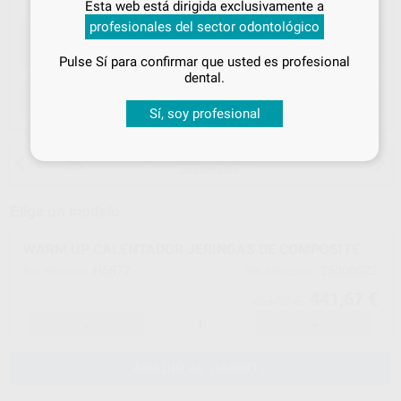
Esta web está dirigida exclusivamente a
tus
descuentos y condiciones
profesionales del sector odontológico
especiales
Pulse Sí para confirmar que usted es profesional
¡Iniciar sesión!
dental.
ELEGIR CANTIDAD
Sí, soy profesional
15 días para cambiar de opinión salvo
anestesias
Elige un modelo
WARM UP CALENTADOR JERINGAS DE COMPOSITE
H5872
25000022
Ref. Proclinic
Ref. fabricante
441,67 €
464,92 €
-
+
AÑADIR AL CARRITO