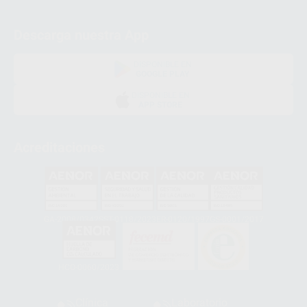
Descarga nuestra App
DISPONIBLE EN
GOOGLE PLAY
DISPONIBLE EN
APP STORE
Acreditaciones
GA-2008/0342
SST-0118/2023
ER-0120/1997
GS-0001/2017
HCO-0060/2023
Clínica
Laboratorio