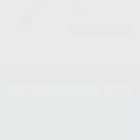
163
,71
€
193,86 €
Oferta
-
+
AÑADIR
Newsletter
ENVIAR
Le informamos de que el Responsable del tratamiento de sus Datos
Personales es Proclinic S.A.U.. La Finalidad del tratamiento de sus Datos
Personales es el envío de información comercial. La legitimación para el
envío de la información comercial es su consentimiento prestado. Sus
datos únicamente serán cedidos a empresas vinculadas con Proclinic
S.A.U. que comercialicen productos similares del sector odontológico,
siempre bajo su consentimiento y no habrás cesión internacional de sus
Datos Personales. Podrá ejercitar los derechos de acceso, rectificación,
supresión, limitación y/o oposición al tratamiento de datos, entre otros, a