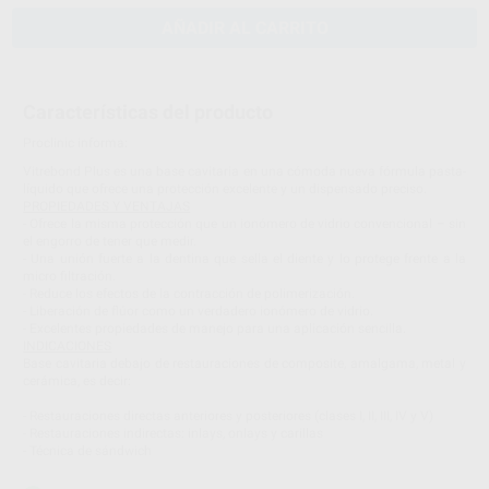
AÑADIR AL CARRITO
Características del producto
Proclinic informa:
Vitrebond Plus es una base cavitaria en una cómoda nueva fórmula pasta-
líquido que ofrece una protección excelente y un dispensado preciso.
PROPIEDADES Y VENTAJAS
- Ofrece la misma protección que un ionómero de vidrio convencional – sin
el engorro de tener que medir.
- Una unión fuerte a la dentina que sella el diente y lo protege frente a la
micro filtración.
- Reduce los efectos de la contracción de polimerización.
- Liberación de flúor como un verdadero ionómero de vidrio.
- Excelentes propiedades de manejo para una aplicación sencilla.
INDICACIONES
Base cavitaria debajo de restauraciones de composite, amalgama, metal y
cerámica, es decir:
- Restauraciones directas anteriores y posteriores (clases I, II, III, IV y V)
- Restauraciones indirectas: inlays, onlays y carillas
- Técnica de sándwich