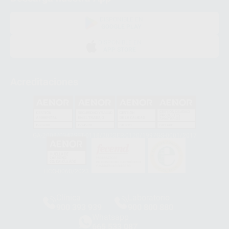
DISPONIBLE EN
GOOGLE PLAY
DISPONIBLE EN
APP STORE
Acreditaciones
GA-2008/0342
SST-0118/2023
ER-0120/1997
GS-0001/2017
HCO-0060/2023
Clínica
Laboratorio
900 393 939
900 800 880
Whatsapp
665 533 087