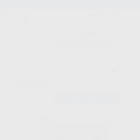
Stock de más de 15.000 productos
¡Hola!
Inicia sesión para ver los precios
del carrito con tus condiciones y
Proclinic
descuentos aplicados.
¿Todavía no tienes nuestra App?
¡Descárgala para ser siempre el primero en conocer nuestras
promociones y descuentos! Disponible en Google Play o App Store.
Google Play
Inicio
/
Clínica
/
Cementos
/
Cementos de fondos de cavidad
/
¿Has olvidado tu contraseña?
VITREBOND PLUS KIT DOBLE
Registrarme