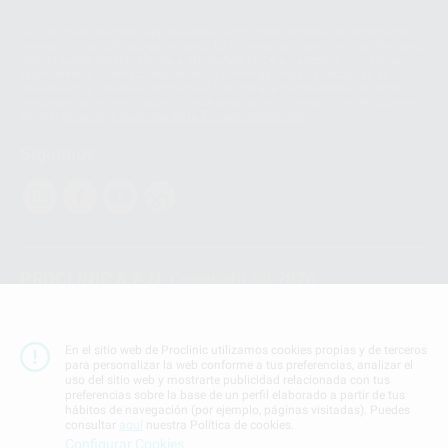
Los servicios de WhatsApp Business son proporcionados por WhatsApp
Ireland Limited (WhatsApp Ireland). La información que controla WhatsApp
Ireland puede ser transferida a WhatsApp LLC y a Facebook Inc.. Dicha
Transferencia Internacional de Datos ofrece garantías adecuadas al
basarse en la Cláusula Contractual Tipo para la transferencia de datos
personales a terceros países. Puede ampliar la información en el siguiente
enlace:
WhatsApp Business Data Transfer Addendum
.
Síguenos
PROCLINIC S.A.U.
Copyright (c) 2026
Aviso legal
Teléfono:
900 393 939
En el sitio web de Proclinic utilizamos cookies propias y de terceros
E-mail de contacto:
proclinic@proclinic.es
para personalizar la web conforme a tus preferencias, analizar el
uso del sitio web y mostrarte publicidad relacionada con tus
preferencias sobre la base de un perfil elaborado a partir de tus
Condiciones Generales de Contratación
y
Política
hábitos de navegación (por ejemplo, páginas visitadas). Puedes
de privacidad
consultar
aquí
nuestra Política de cookies.
Información Corporativa
Configurar Cookies