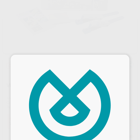
×
Oferta
VITREBOND PLUS KIT DOBLE
Marca
SOLVENTUM
Contenido
2 clickers de 10 g
Ref. Proclinic
2590
Ref. fabricante
7572
Oferta
236,57 €
Comprando
1 unidad
te ahorras el
27%
Precio web