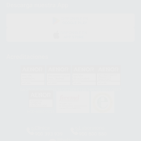
Descarga nuestra App
DISPONIBLE EN
GOOGLE PLAY
DISPONIBLE EN
APP STORE
Acreditaciones
GA-2008/0342
SST-0118/2023
ER-0120/1997
GS-0001/2017
HCO-0060/2023
Clínica
Laboratorio
900 393 939
900 800 880
Whatsapp