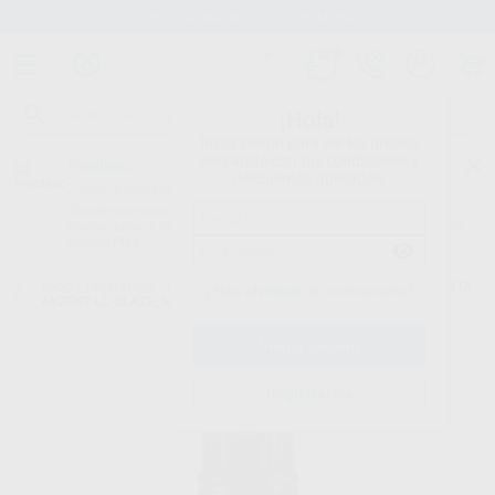
Stock de más de 15.000 productos
¡Hola!
Inicia sesión para ver los precios
del carrito con tus condiciones y
Proclinic
descuentos aplicados.
¿Todavía no tienes nuestra App?
¡Descárgala para ser siempre el primero en conocer nuestras
promociones y descuentos! Disponible en Google Play o App Store.
Google Play
Inicio
/
Laboratorio
/
Acrilicos/resinas
/
Maquillajes para acrilicos
/
VITA
¿Has olvidado tu contraseña?
AKZENT LC GLAZE, 5 ML
Registrarme