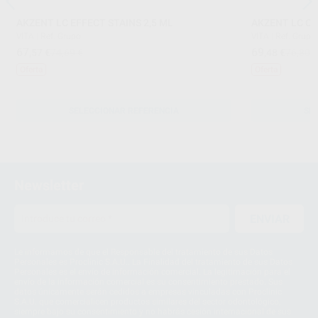
AKZENT LC EFFECT STAINS 2,5 ML
AKZENT LC C
VITA
|
Ref. Grupo
VITA
|
Ref. Grupo
67
69
,57
€
74,69 €
,48
€
76,80 
Oferta
Oferta
SELECCIONAR REFERENCIA
SE
Newsletter
ENVIAR
Le informamos de que el Responsable del tratamiento de sus Datos
Personales es Proclinic S.A.U.. La Finalidad del tratamiento de sus Datos
Personales es el envío de información comercial. La legitimación para el
envío de la información comercial es su consentimiento prestado. Sus
datos únicamente serán cedidos a empresas vinculadas con Proclinic
S.A.U. que comercialicen productos similares del sector odontológico,
siempre bajo su consentimiento y no habrás cesión internacional de sus