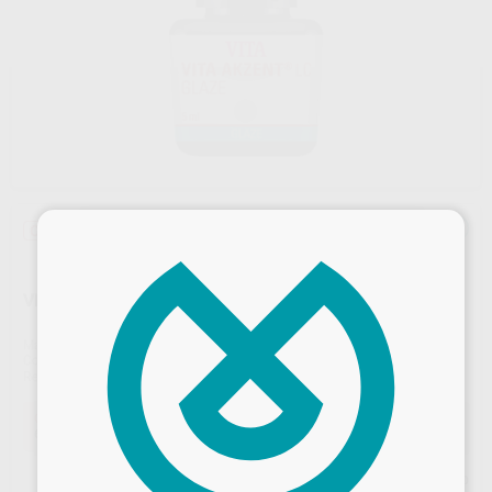
×
Oferta
VITA AKZENT LC GLAZE, 5 ML
Marca
VITA
Contenido
5ml
Ref. Proclinic
H51357
Ref. fabricante
B515905
Oferta
69,48 €
Comprando
1 unidad
te ahorras el
10%
Precio web