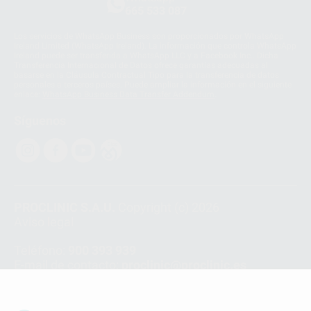
665 533 087
Los servicios de WhatsApp Business son proporcionados por WhatsApp
Ireland Limited (WhatsApp Ireland). La información que controla WhatsApp
Ireland puede ser transferida a WhatsApp LLC y a Facebook Inc.. Dicha
Transferencia Internacional de Datos ofrece garantías adecuadas al
basarse en la Cláusula Contractual Tipo para la transferencia de datos
personales a terceros países. Puede ampliar la información en el siguiente
enlace:
WhatsApp Business Data Transfer Addendum
.
Síguenos
PROCLINIC S.A.U.
Copyright (c) 2026
Aviso legal
Teléfono:
900 393 939
E-mail de contacto:
proclinic@proclinic.es
Condiciones Generales de Contratación
y
Política
de privacidad