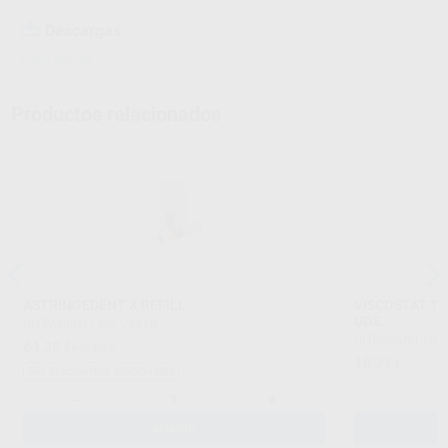
Descargas
Ficha técnica
Productos relacionados
ASTRINGEDENT X REFILL
VISCOSTAT TI
UDS.
ULTRADENT
|
Ref. 75618
ULTRADENT
|
Ref
61
,35
€
68,40 €
18
,71
€
Sin descuentos adicionales
-
+
-
AÑADIR