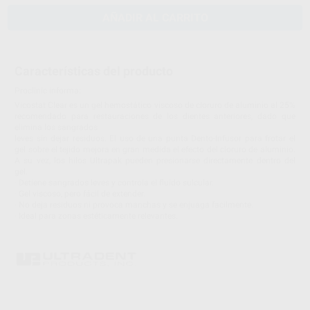
AÑADIR AL CARRITO
Características del producto
Proclinic informa:
Vicostat Clear es un gel hemostático viscoso de cloruro de aluminio al 25%
recomendado para restauraciones de los dientes anteriores, dado que
elimina los sangrados
leves sin dejar residuos. El uso de una punta Dento-Infusor para frotar el
gel sobre el tejido mejora en gran medida el efecto del cloruro de aluminio.
A su vez, los hilos Ultrapak pueden presionarse directamente dentro del
gel.
· Detiene sangrados leves y controla el fluido sulcular.
· Gel viscoso, pero fácil de extender.
· No deja residuos ni provoca manchas y se enjuaga facilmente.
· Ideal para zonas estéticamente relevantes.