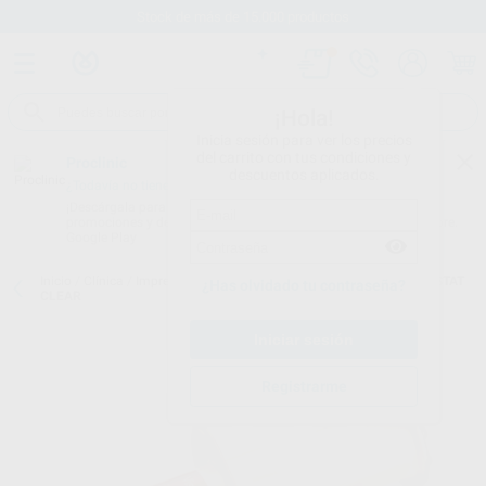
Stock de más de 15.000 productos
¡Hola!
Inicia sesión para ver los precios
del carrito con tus condiciones y
Proclinic
descuentos aplicados.
¿Todavía no tienes nuestra App?
¡Descárgala para ser siempre el primero en conocer nuestras
promociones y descuentos! Disponible en Google Play o App Store.
Google Play
Inicio
/
Clínica
/
Impresión
/
Líquidos de retracción gingival
/
VISCOSTAT
¿Has olvidado tu contraseña?
CLEAR
Registrarme