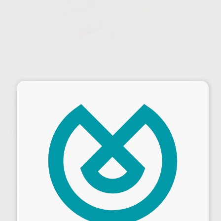
×
Sin descuentos adicionales
VISCOSTAT CLEAR
Marca
ULTRADENT
Contenido
1 jeringa de 30 ml
Ref. Proclinic
98979
Ref. fabricante
6408
Oferta
63,89 €
Comprando
1 unidad
te ahorras el
13%
Precio web
Desbloquea todas tus ventajas