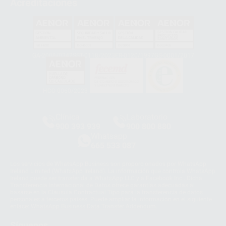
Acreditaciones
GA-2008/0342
SST-0118/2023
ER-0120/1997
GS-0001/2017
HCO-0060/2023
Clínica
Laboratorio
900 393 939
900 800 880
Whatsapp
665 533 087
Los servicios de WhatsApp Business son proporcionados por WhatsApp
Ireland Limited (WhatsApp Ireland). La información que controla WhatsApp
Ireland puede ser transferida a WhatsApp LLC y a Facebook Inc.. Dicha
Transferencia Internacional de Datos ofrece garantías adecuadas al
basarse en la Cláusula Contractual Tipo para la transferencia de datos
personales a terceros países. Puede ampliar la información en el siguiente
enlace:
WhatsApp Business Data Transfer Addendum
.
Síguenos