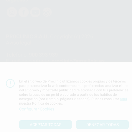
PROCLINIC S.A.U.
Copyright (c) 2026
Aviso legal
Teléfono:
900 393 939
E-mail de contacto:
proclinic@proclinic.es
Condiciones Generales de Contratación
y
Política
de privacidad
En el sitio web de Proclinic utilizamos cookies propias y de terceros
Información Corporativa
para personalizar la web conforme a tus preferencias, analizar el uso
del sitio web y mostrarte publicidad relacionada con tus preferencias
Política de Cookies
sobre la base de un perfil elaborado a partir de tus hábitos de
navegación (por ejemplo, páginas visitadas). Puedes consultar
aquí
nuestra Política de cookies.
SUBIR
Configurar Cookies
ACEPTAR TODAS
DENEGAR TODAS