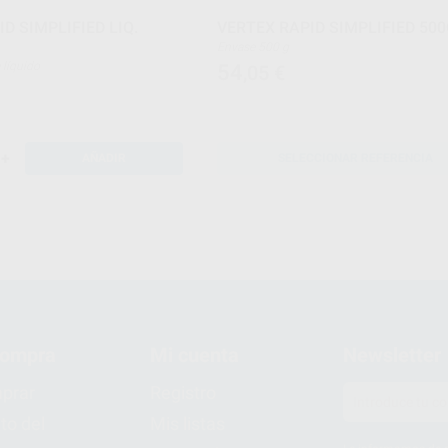
D SIMPLIFIED LIQ.
VERTEX RAPID SIMPLIFIED 500
Envase 500 g
 de líquido
54
,05
€
+
AÑADIR
SELECCIONAR REFERENCIA
compra
Mi cuenta
Newsletter
prar
Registro
to del
Mis listas