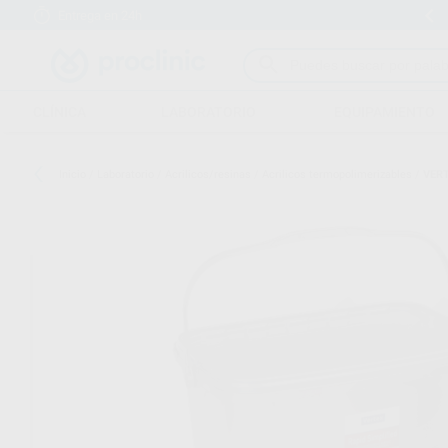
Entrega en 24h
15 días para cambiar de opinión
CLÍNICA
LABORATORIO
EQUIPAMIENTO
Inicio
/
Laboratorio
/
Acrilicos/resinas
/
Acrilicos termopolimerizables
/
VERT