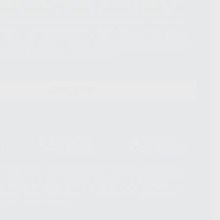
ue el Responsable del tratamiento de sus Datos Personales es Proclinic
d del tratamiento de sus Datos Personales es el envío de información
imación para el envío de la información comercial es su consentimiento
s únicamente serán cedidos a empresas vinculadas con Proclinic S.A.U.
roductos similares del sector odontológico, siempre bajo su
 habrás cesión internacional de sus Datos Personales. Podrá ejercitar los
 rectificación, supresión, limitación y/o oposición al tratamiento de datos,
és de lopd@proclinic.es. Si desea conocer información adicional sobre el
os personales, acceda a:
Protección de datos
CONTACTO
Laboratorio
Whatsapp
39
900 800 880
665 533 087
hatsApp Business son proporcionados por WhatsApp Ireland Limited
. La información que controla WhatsApp Ireland puede ser transferida a
acebook Inc.. Dicha Transferencia Internacional de Datos ofrece
 al basarse en la Cláusula Contractual Tipo para la transferencia de
terceros países. Puede ampliar la información en el siguiente enlace:
s Data Transfer Addendum
.