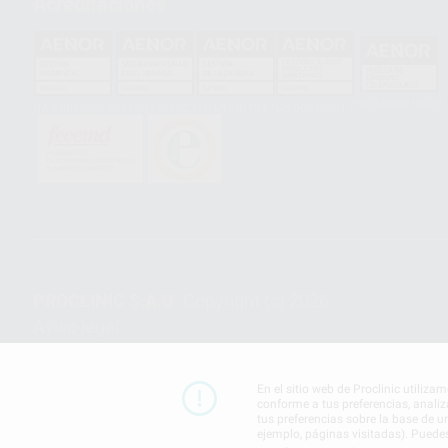
Acreditaciones
HCO-0060/2023
GA-2008/0342
SST-0118/2023
ER-0120/1997
GS-0001/2017
PROCLINIC S.A.U.
Copyright (c) 2026
Aviso legal
En el sitio web de Proclinic utiliza
conforme a tus preferencias, analiz
tus preferencias sobre la base de u
ejemplo, páginas visitadas). Puede