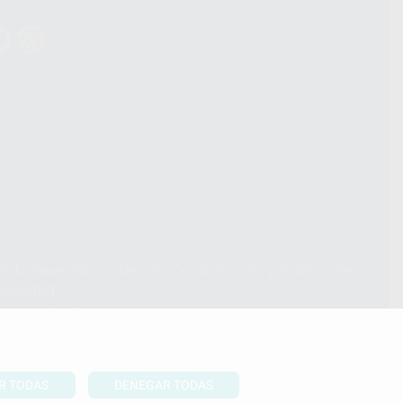
ndiciones Generales de Contratación
y
Política de
ivacidad
formación Corporativa
lítica de Cookies
R TODAS
DENEGAR TODAS