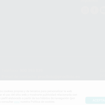
Síguenos
Teléfono:
900 393 939
Co
pr
E-mail de contacto:
proclinic@proclinic.es
In
Po
mos cookies propias y de terceros para personalizar la web
ar el uso del sitio web y mostrarte publicidad relacionada con
n perfil elaborado a partir de tus hábitos de navegación (por
ACEPTA
s consultar
aquí
nuestra Política de cookies.