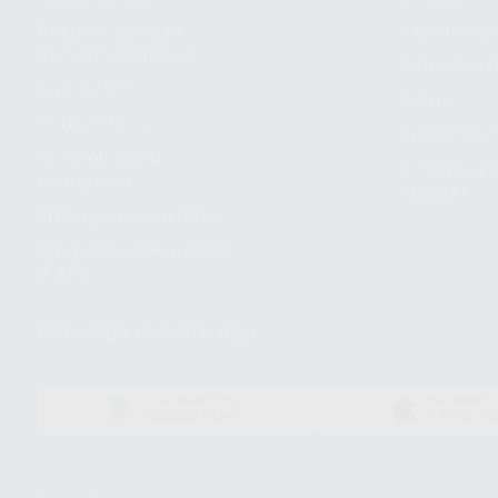
Responsabilidad
Devolucio
Social Corporativa
Métodos d
Canal ético
Envío
Código ético
Símbolos 
Sostenibilidad
Compra rá
energética
dientes
Trabaja con nosotros
Preguntas Frecuentes
(FAQ)
Descarga nuestra App
DISPONIBLE EN
DISPONIBLE 
GOOGLE PLAY
APP STOR