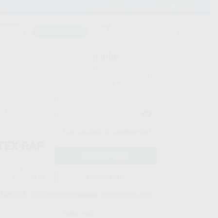
900 393 939
Envíos gratuitos desde 110€
Llama GRATIS a Clínica
Carrito mágico
UDIANTES
FOLLETOS
FORMACIONES
¡Hola!
Inicia sesión para ver los precios
del carrito con tus condiciones y
descuentos aplicados.
a
¿Has olvidado tu contraseña?
TEX RAPID SIMPLIFIED 1KG.
VERTEX
do
1.000 gr de polvo
Registrarme
109,35 €
Comprando
1 unidad
te ahorras el
10%
Precio web