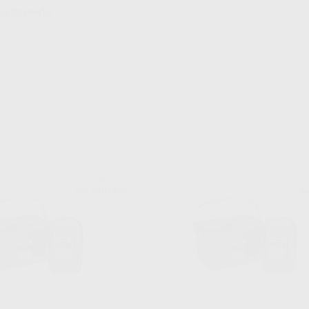
ua hirviendo.
VERTEX
Ref. H101829
Re