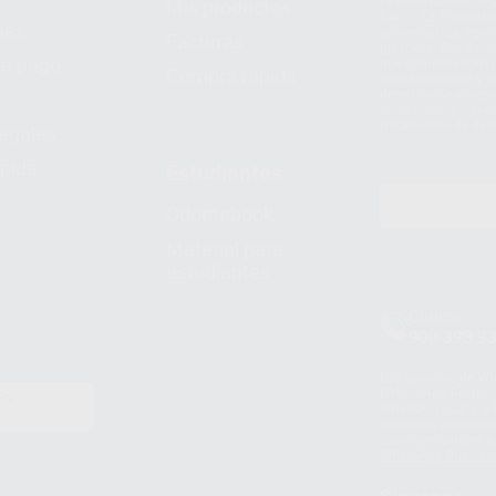
Le informamos de q
Mis productos
S.A.U.. La Finalida
nes
comercial. La legit
Facturas
prestado. Sus dato
e pago
que comercialicen p
Compra rápida
consentimiento y no
derechos de acceso,
entre otros, a trav
tratamiento de dat
legales
pida
Estudiantes
Odontobook
Material para
estudiantes
Clínica
900 393 9
Los servicios de W
(WhatsApp Ireland)
EN
WhatsApp LLC y a F
E
garantías adecuadas
datos personales a 
WhatsApp Busines