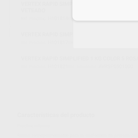
VERTEX RAPID SIMPLIFIED 1 KG COLOR 7 AZ
VETEADO
Inicia 
H101814
AVRSP0701000
Ref. Proclinic
Ref. fabricante
VERTEX RAPID SIMPLIFIED 1 KG COLOR 4 TR
H101817
AVRSP0401000
Ref. Proclinic
Ref. fabricante
VERTEX RAPID SIMPLIFIED 1 KG COLOR 5 RO
H101821
AVRSP0501000
Ref. Proclinic
Ref. fabricante
Características del producto
Proclinic informa:
Resina termopolimerizable para la confección de prótesis co