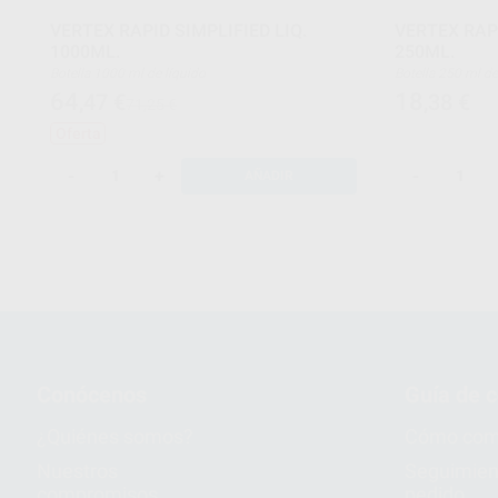
VERTEX RAPID SIMPLIFIED LIQ.
VERTEX RAPI
1000ML.
250ML.
Botella 1000 ml de líquido
Botella 250 ml
64
18
,47
€
,38
€
71,25 €
Oferta
-
+
-
AÑADIR
Conócenos
Guía de 
¿Quiénes somos?
Cómo com
Nuestros
Seguimien
compromisos
pedido