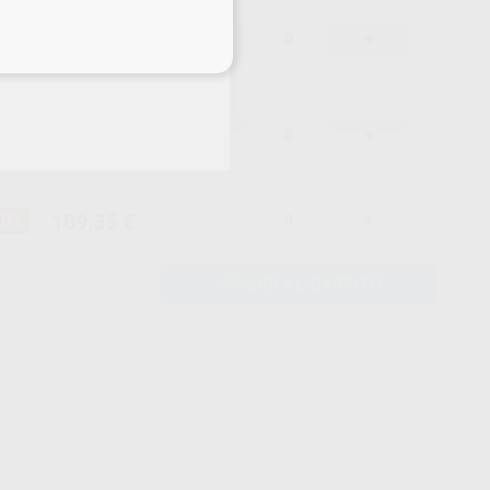
109,35 €
10%
-
+
eciales
109,35 €
10%
-
+
109,35 €
10%
-
+
AÑADIR AL CARRITO