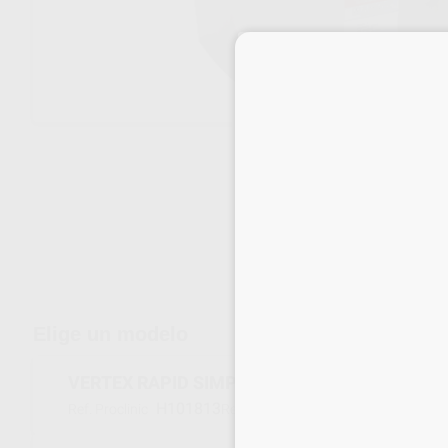
Envíos gratuitos desde 110€
Elige un modelo
VERTEX RAPID SIMPLIFIED 1 KG COLOR 8 AZ
H101813
AVRSP0801000
Ref. Proclinic
Ref. fabricante