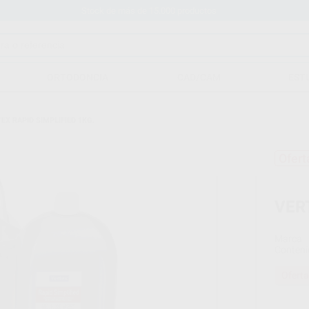
Stock de más de 15.000 productos
ORTODONCIA
CAD/CAM
EST
EX RAPID SIMPLIFIED 1KG.
Ofert
VER
Marca
Conteni
Oferta