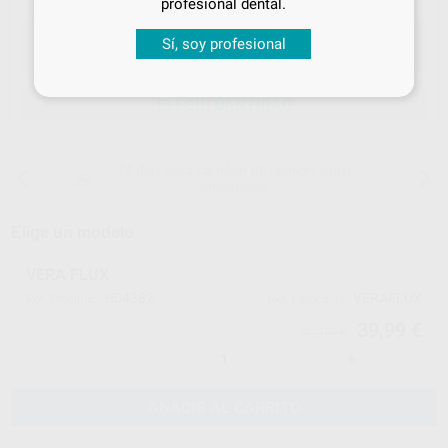
profesional dental.
Sí, soy profesional
ELEGIR CANTIDAD
15 días para cambiar de opinión salvo
anestesias
Elige un modelo
VERA FLUX
H04382
VERAFLUX
Ref. Proclinic
Ref. fabricante
39,99 €
42,09 €
-
+
AÑADIR AL CARRITO