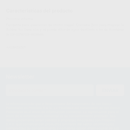
Características del producto
Proclinic informa:
Fundente para aleaciones de cromo níquel. Contiene Boro para mejorar la
fluidez. No tiene olor y se puede diluir en agua destilada a fin de mantener
la consistencia deseada.
AALBADENT
Newsletter
ENVIAR
Le informamos de que el Responsable del tratamiento de sus Datos
Personales es Proclinic S.A.U.. La Finalidad del tratamiento de sus Datos
Personales es el envío de información comercial. La legitimación para el
envío de la información comercial es su consentimiento prestado. Sus
datos únicamente serán cedidos a empresas vinculadas con Proclinic
S.A.U. que comercialicen productos similares del sector odontológico,
siempre bajo su consentimiento y no habrás cesión internacional de sus