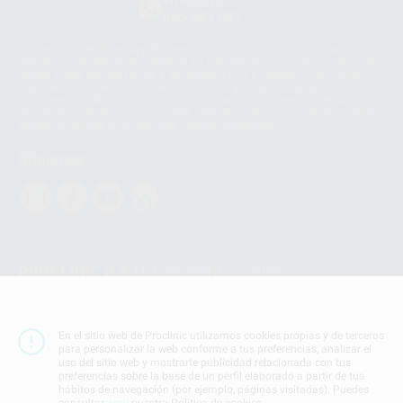
665 533 087
Los servicios de WhatsApp Business son proporcionados por WhatsApp
Ireland Limited (WhatsApp Ireland). La información que controla WhatsApp
Ireland puede ser transferida a WhatsApp LLC y a Facebook Inc.. Dicha
Transferencia Internacional de Datos ofrece garantías adecuadas al
basarse en la Cláusula Contractual Tipo para la transferencia de datos
personales a terceros países. Puede ampliar la información en el siguiente
enlace:
WhatsApp Business Data Transfer Addendum
.
Síguenos
PROCLINIC S.A.U.
Copyright (c) 2026
Aviso legal
Teléfono:
900 393 939
En el sitio web de Proclinic utilizamos cookies propias y de terceros
E-mail de contacto:
proclinic@proclinic.es
para personalizar la web conforme a tus preferencias, analizar el
uso del sitio web y mostrarte publicidad relacionada con tus
preferencias sobre la base de un perfil elaborado a partir de tus
Condiciones Generales de Contratación
y
Política
hábitos de navegación (por ejemplo, páginas visitadas). Puedes
de privacidad
consultar
aquí
nuestra Política de cookies.