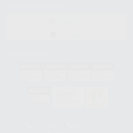
Descarga nuestra App
DISPONIBLE EN
GOOGLE PLAY
DISPONIBLE EN
APP STORE
Acreditaciones
GA-2008/0342
SST-0118/2023
ER-0120/1997
GS-0001/2017
HCO-0060/2023
Clínica
Laboratorio
900 393 939
900 800 880
Whatsapp