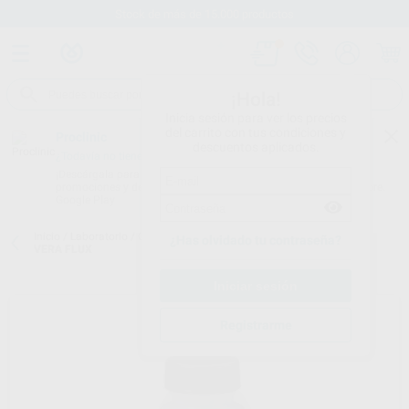
Stock de más de 15.000 productos
¡Hola!
Inicia sesión para ver los precios
del carrito con tus condiciones y
Proclinic
descuentos aplicados.
¿Todavía no tienes nuestra App?
¡Descárgala para ser siempre el primero en conocer nuestras
promociones y descuentos! Disponible en Google Play o App Store.
Google Play
Inicio
/
Laboratorio
/
Colado y soldadura
/
Soldaduras y fundentes
/
¿Has olvidado tu contraseña?
VERA FLUX
Registrarme