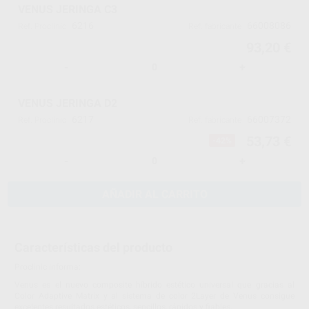
VENUS JERINGA C3
6216
66008086
Ref. Proclinic
Ref. fabricante
93,20 €
-
+
VENUS JERINGA D2
6217
66007372
Ref. Proclinic
Ref. fabricante
53,73 €
-42%
-
+
AÑADIR AL CARRITO
Características del producto
Proclinic informa:
Venus es el nuevo composite híbrido estético universal que gracias al
Color Adaptive Matrix y al sistema de color 2Layer de Venus consigue
excelentes resultados estéticos, sencillos, rápidos y fiables.