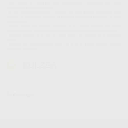
- En Venus se combina una manipulación agradable con unas
propiedades físicas excelentes.
- No se pega al instrumento, muestra una muy buena adaptación a las
paredes de la cavidad y permite un perfecto mimetismo gracias a su carga
de Microglass.
- Venus ofrece una amplia selección de 27 colores dividida en colores
dentina (opaque), esmalte (semi-transparente) e incisales (transparente).
- Nuevos colores: A2,5; A5; T1 (azul hielo); T2 (neutro) y T3 (amarillo
cálido).
- Indicado en restauraciones clase I, II, III, IV, V. Inlays, Onlays, Carrillas
directas e indirectas.
Descargas
Anexo en francés