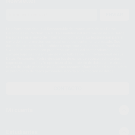
Newsletter
ENVIAR
Le informamos de que el Responsable del tratamiento de sus Datos
Personales es Proclinic S.A.U.. La Finalidad del tratamiento de sus Datos
Personales es el envío de información comercial. La legitimación para el
envío de la información comercial es su consentimiento prestado. Sus
datos únicamente serán cedidos a empresas vinculadas con Proclinic
S.A.U. que comercialicen productos similares del sector odontológico,
siempre bajo su consentimiento y no habrás cesión internacional de sus
Datos Personales. Podrá ejercitar los derechos de acceso, rectificación,
supresión, limitación y/o oposición al tratamiento de datos, entre otros, a
través de lopd@proclinic.es. Si desea conocer información adicional sobre
el tratamiento de datos personales, acceda a:
Protección de datos
CONTACTO
Mi cuenta
Estudiantes