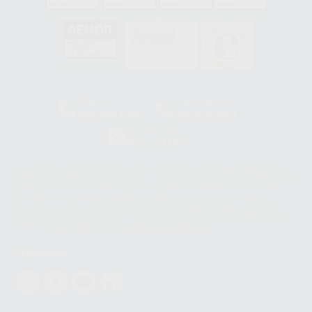
GA-2008/0342
SST-0118/2023
ER-0120/1997
GS-0001/2017
HCO-0060/2023
Clínica
Laboratorio
900 393 939
900 800 880
Whatsapp
665 533 087
Los servicios de WhatsApp Business son proporcionados por WhatsApp
Ireland Limited (WhatsApp Ireland). La información que controla WhatsApp
Ireland puede ser transferida a WhatsApp LLC y a Facebook Inc.. Dicha
Transferencia Internacional de Datos ofrece garantías adecuadas al
basarse en la Cláusula Contractual Tipo para la transferencia de datos
personales a terceros países. Puede ampliar la información en el siguiente
enlace:
WhatsApp Business Data Transfer Addendum
.
Síguenos