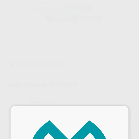
Sin descuentos adicionales
VENUS JERINGAS REPOSICIÓN
Marca
KULZER
Contenido
1 jeringa de 4 g
×
Oferta
93,20 €
Comprando
1 unidad
te ahorras el
42%
Precio resultante incluyendo los regalos
-54%