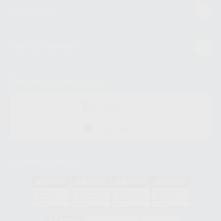
Conócenos
Guía de compra
Descarga nuestra App
DISPONIBLE EN
GOOGLE PLAY
DISPONIBLE EN
APP STORE
Acreditaciones
GA-2008/0342
SST-0118/2023
ER-0120/1997
GS-0001/2017