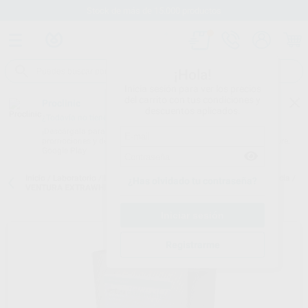
Stock de más de 15.000 productos
¡Hola!
Inicia sesión para ver los precios
del carrito con tus condiciones y
Proclinic
descuentos aplicados.
¿Todavía no tienes nuestra App?
¡Descárgala para ser siempre el primero en conocer nuestras
promociones y descuentos! Disponible en Google Play o App Store.
Google Play
Inicio
/
Laboratorio
/
Elaboracion modelos
/
Escayolas para ortodoncia
/
¿Has olvidado tu contraseña?
VENTURA EXTRAWHITE ESCAYOLA 25KG TIPO III/3
Registrarme