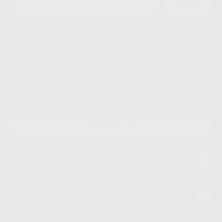
ENVIAR
Le informamos de que el Responsable del tratamiento de sus Datos
Personales es Proclinic S.A.U.. La Finalidad del tratamiento de sus Datos
Personales es el envío de información comercial. La legitimación para el
envío de la información comercial es su consentimiento prestado. Sus
datos únicamente serán cedidos a empresas vinculadas con Proclinic
S.A.U. que comercialicen productos similares del sector odontológico,
siempre bajo su consentimiento y no habrás cesión internacional de sus
Datos Personales. Podrá ejercitar los derechos de acceso, rectificación,
supresión, limitación y/o oposición al tratamiento de datos, entre otros, a
través de lopd@proclinic.es. Si desea conocer información adicional sobre
el tratamiento de datos personales, acceda a:
Protección de datos
CONTACTO
Mi cuenta
Estudiantes