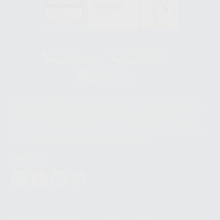
HCO-0060/2023
Clínica
Laboratorio
900 393 939
900 800 880
Whatsapp
665 533 087
Los servicios de WhatsApp Business son proporcionados por WhatsApp
Ireland Limited (WhatsApp Ireland). La información que controla WhatsApp
Ireland puede ser transferida a WhatsApp LLC y a Facebook Inc.. Dicha
Transferencia Internacional de Datos ofrece garantías adecuadas al
basarse en la Cláusula Contractual Tipo para la transferencia de datos
personales a terceros países. Puede ampliar la información en el siguiente
enlace:
WhatsApp Business Data Transfer Addendum
.
Síguenos
PROCLINIC S.A.U.
Copyright (c) 2026