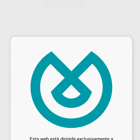
×
V-POSIL HEAVY SOFT FAST
Marca
VOCO
Contenido
1 cartucho de 380 ml
Ref. Proclinic
49086
Ref. fabricante
2565
Precio web
Desbloquea todas tus ventajas
137
,37
€
144,60 €
Inicia sesión
para disfrutar de todos
Precio con IVA incluido 166,22 €
Esta web está dirigida exclusivamente a