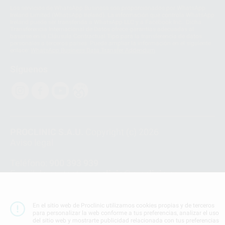
Los servicios de WhatsApp Business son proporcionados por WhatsApp
Ireland Limited (WhatsApp Ireland). La información que controla WhatsApp
Ireland puede ser transferida a WhatsApp LLC y a Facebook Inc.. Dicha
Transferencia Internacional de Datos ofrece garantías adecuadas al
basarse en la Cláusula Contractual Tipo para la transferencia de datos
personales a terceros países. Puede ampliar la información en el siguiente
enlace:
WhatsApp Business Data Transfer Addendum
.
Síguenos
PROCLINIC S.A.U.
Copyright (c) 2026
Aviso legal
Teléfono:
900 393 939
E-mail de contacto:
proclinic@proclinic.es
Condiciones Generales de Contratación
y
Política
de privacidad
En el sitio web de Proclinic utilizamos cookies propias y de terceros
para personalizar la web conforme a tus preferencias, analizar el uso
Información Corporativa
del sitio web y mostrarte publicidad relacionada con tus preferencias