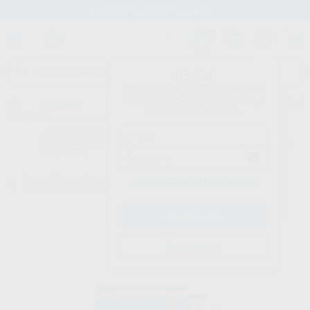
Stock de más de 15.000 productos
¡Hola!
Inicia sesión para ver los precios
del carrito con tus condiciones y
Proclinic
descuentos aplicados.
¿Todavía no tienes nuestra App?
¡Descárgala para ser siempre el primero en conocer nuestras
promociones y descuentos! Disponible en Google Play o App Store.
Google Play
Inicio
/
Clínica
/
Impresión
/
Siliconas de adición para mezcladoras
¿Has olvidado tu contraseña?
automáticas
/
V-POSIL HEAVY SOFT FAST
Registrarme