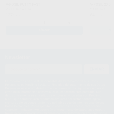
V-POSIL PUTTY FAST
V-POSIL 2X50
VOCO
|
Ref. 48514
VOCO
|
Ref. Grup
137
64
,37
€
,88
€
-
+
AÑADIR
SE
Newsletter
ENVIAR
Le informamos de que el Responsable del tratamiento de sus Datos
Personales es Proclinic S.A.U.. La Finalidad del tratamiento de sus Datos
Personales es el envío de información comercial. La legitimación para el
envío de la información comercial es su consentimiento prestado. Sus
datos únicamente serán cedidos a empresas vinculadas con Proclinic
S.A.U. que comercialicen productos similares del sector odontológico,
siempre bajo su consentimiento y no habrás cesión internacional de sus
Datos Personales. Podrá ejercitar los derechos de acceso, rectificación,
supresión, limitación y/o oposición al tratamiento de datos, entre otros, a
través de lopd@proclinic.es. Si desea conocer información adicional sobre