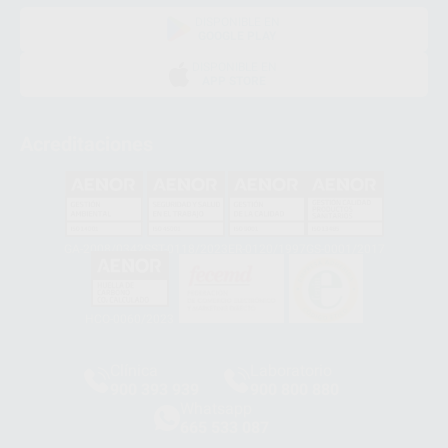
DISPONIBLE EN
GOOGLE PLAY
DISPONIBLE EN
APP STORE
Acreditaciones
GA-2008/0342
SST-0118/2023
ER-0120/1997
GS-0001/2017
HCO-0060/2023
Clínica
Laboratorio
900 393 939
900 800 880
Whatsapp
665 533 087