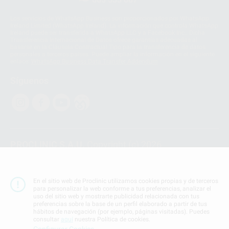
Los servicios de WhatsApp Business son proporcionados por WhatsApp
Ireland Limited (WhatsApp Ireland). La información que controla WhatsApp
Ireland puede ser transferida a WhatsApp LLC y a Facebook Inc.. Dicha
Transferencia Internacional de Datos ofrece garantías adecuadas al
basarse en la Cláusula Contractual Tipo para la transferencia de datos
personales a terceros países. Puede ampliar la información en el siguiente
enlace:
WhatsApp Business Data Transfer Addendum
.
Síguenos
PROCLINIC S.A.U.
Copyright (c) 2026
Aviso legal
Teléfono:
900 393 939
En el sitio web de Proclinic utilizamos cookies propias y de terceros
E-mail de contacto:
proclinic@proclinic.es
para personalizar la web conforme a tus preferencias, analizar el
uso del sitio web y mostrarte publicidad relacionada con tus
preferencias sobre la base de un perfil elaborado a partir de tus
Condiciones Generales de Contratación
y
Política
hábitos de navegación (por ejemplo, páginas visitadas). Puedes
de privacidad
consultar
aquí
nuestra Política de cookies.