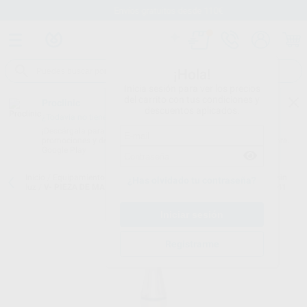
Envíos gratuitos desde 110€
¡Hola!
Inicia sesión para ver los precios
del carrito con tus condiciones y
Proclinic
descuentos aplicados.
¿Todavía no tienes nuestra App?
¡Descárgala para ser siempre el primero en conocer nuestras
promociones y descuentos! Disponible en Google Play o App Store.
Google Play
Inicio
/
Equipamiento
/
Profilaxis
/
Piezas de mano de ultrasonidos sin
¿Has olvidado tu contraseña?
luz
/
V- PIEZA DE MANO SCALER ULTRASONIDOS TIPO EMS® EN-041
Registrarme