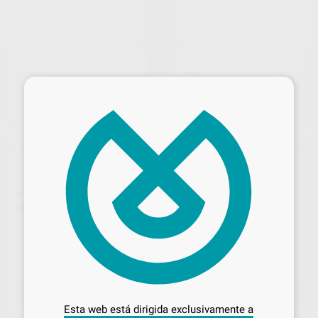
×
Sin descuentos adicionales
V- PIEZA DE MANO SCALER ULTRASONIDOS TIPO
EMS® EN-041
Marca
VELOCE
Contenido
Unidad
Ref. Proclinic
22016
Desbloquea todas tus ventajas
Oferta
229,00 €
Comprando
1 unidad
te ahorras el
51%
Inicia sesión
para disfrutar de todos
Esta web está dirigida exclusivamente a
tus
descuentos y condiciones