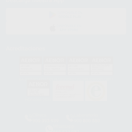
Descarga nuestra App
DISPONIBLE EN
GOOGLE PLAY
DISPONIBLE EN
APP STORE
Acreditaciones
GA-2008/0342
SST-0118/2023
ER-0120/1997
GS-0001/2017
HCO-0060/2023
Clínica
Laboratorio
900 393 939
900 800 880
Whatsapp
665 533 087