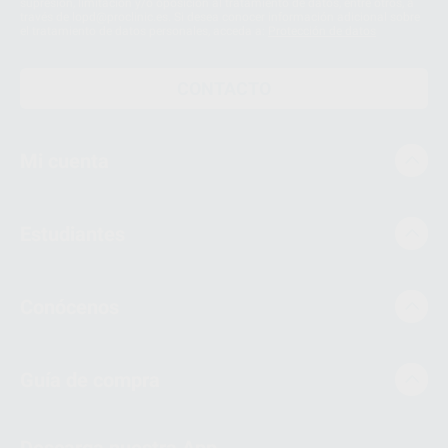
supresión, limitación y/o oposición al tratamiento de datos, entre otros, a
través de lopd@proclinic.es. Si desea conocer información adicional sobre
el tratamiento de datos personales, acceda a:
Protección de datos
CONTACTO
Mi cuenta
Estudiantes
Conócenos
Guía de compra