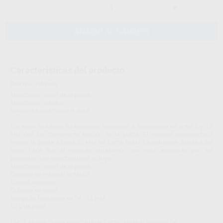
-
+
AÑADIR AL CARRITO
Características del producto
Proclinic informa:
Movimiento lineal de la punta
Movimiento elíptico,
reduce drásticamente el dolor.
Los escarificadores tradicionales funcionan a frecuencias de entre 5 y 15
kHz con un movimiento elíptico de la punta. El método piezoeléctrico
mueve la punta a unos 30 kHz de forma lineal. La reducción drástica del
dolor hace que el raspado ultrasónico sea más apreciado por los
pacientes. Las características incluyen:
Movimiento lineal de la punta
Carcasa de material sintético
Especificaciones
Cubierta de acero
Rango de frecuencia de 24 - 33 kHz
50 g de peso
EMS® es una marca registrada de Electro Medical Systems SA