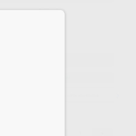
Precio web
×
-10%
¡Mejor oferta!
132
,10
€
,00 €
Precio con IVA incluido 145,31 €
ELEGIR CANTIDAD
15 días para cambiar de opinión salvo anestesias
132,10 €
10%
-
+