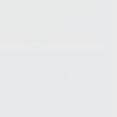
d del tratamiento de sus Datos Personales es el envío de información
imación para el envío de la información comercial es su consentimiento
s únicamente serán cedidos a empresas vinculadas con Proclinic S.A.U.
roductos similares del sector odontológico, siempre bajo su
 habrás cesión internacional de sus Datos Personales. Podrá ejercitar los
 rectificación, supresión, limitación y/o oposición al tratamiento de datos,
és de lopd@proclinic.es. Si desea conocer información adicional sobre el
os personales, acceda a:
Protección de datos
CONTACTO
Laboratorio
Whatsapp
39
900 800 880
665 533 087
hatsApp Business son proporcionados por WhatsApp Ireland Limited
. La información que controla WhatsApp Ireland puede ser transferida a
acebook Inc.. Dicha Transferencia Internacional de Datos ofrece
 al basarse en la Cláusula Contractual Tipo para la transferencia de
terceros países. Puede ampliar la información en el siguiente enlace:
s Data Transfer Addendum
.