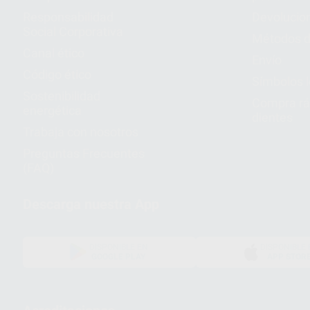
Responsabilidad
Devolucio
Social Corporativa
Métodos d
Canal ético
Envío
Código ético
Símbolos 
Sostenibilidad
Compra rá
energética
dientes
Trabaja con nosotros
Preguntas Frecuentes
(FAQ)
Descarga nuestra App
DISPONIBLE EN
DISPONIBLE 
GOOGLE PLAY
APP STOR