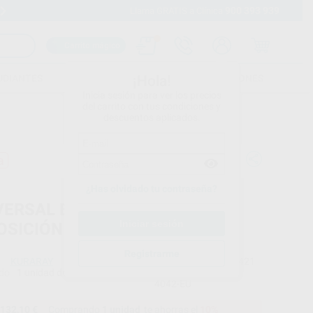
900 393 939
Envíos gratuitos desde 110€
Llama GRATIS a Clínica
Carrito mágico
UDIANTES
FOLLETOS
FORMACIONES
¡Hola!
Inicia sesión para ver los precios
del carrito con tus condiciones y
descuentos aplicados.
a
¿Has olvidado tu contraseña?
VERSAL BOND QUICK 2
OSICIÓN
Registrarme
KURARAY
Ref. Proclinic
40421
do
1 unidad de 5 ml
Ref. fabricante
4042-EU
132,10 €
Comprando
1 unidad
te ahorras el
10%