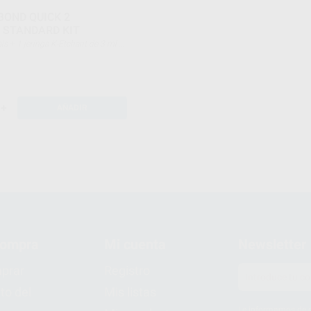
BOND QUICK 2
 STANDARD KIT
+
AÑADIR
compra
Mi cuenta
Newsletter
prar
Registro
to del
Mis listas
Le informamos de q