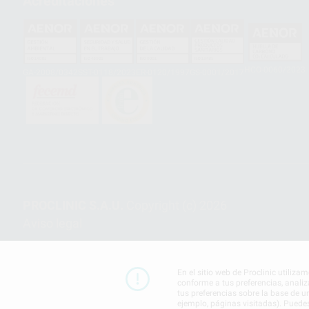
Acreditaciones
HCO-0060/2023
GA-2008/0342
SST-0118/2023
ER-0120/1997
GS-0001/2017
PROCLINIC S.A.U.
Copyright (c) 2026
Aviso legal
En el sitio web de Proclinic utiliza
conforme a tus preferencias, analiz
tus preferencias sobre la base de u
ejemplo, páginas visitadas). Puede