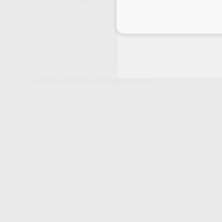
40421
4042-EU
Ref. Proclinic
Ref. fabricante
Inicia 
Características del producto
Proclinic informa:
APLICACIÓN SENCILLA. El método de dispersión del relleno utiliz
de relleno.
PROCEDIMIENTO FÁCIL Y SIMPLIFICADO. Aplicación rápida, sin 
los que es difícil controlar la humedad o en odontología pediátri
ADHESIÓN DURADERA.
CAPA ADHESIVA DE GRAN RESISTENCIA. El monómero de tetra me
capa de unión. El resultado es una mayor resistencia a las fuer
VERSATILIDAD PARA APLICACIONES DIVERSAS. Es compatible c
una mayor variedad.