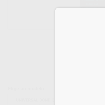
Envíos gratuitos desde 110€
Elige un modelo
UNIVERSAL BOND QUICK 2 REPOSICIÓN