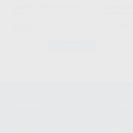
UNIVERSAL BOND QUICK 2 VALUE
UNIVERSAL 
PACK
MONODOSIS
Envase 3 unidades de 5 ml
Envase 50 unidosis + 1 jeringa K-Etchant de 3 ml +
50 aplicadores
314
127
,37
€
,66
€
347,47 €
Oferta
-
+
-
AÑADIR
Conócenos
Guía de 
¿Quiénes somos?
Cómo com
Nuestros
Seguimien
compromisos
pedido