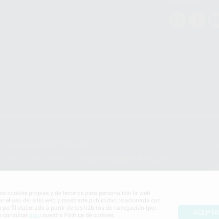
Teléfono:
900 393 939
Co
pr
E-mail de contacto:
proclinic@proclinic.es
In
Po
mos cookies propias y de terceros para personalizar la web
ar el uso del sitio web y mostrarte publicidad relacionada con
n perfil elaborado a partir de tus hábitos de navegación (por
ACEPTA
s consultar
aquí
nuestra Política de cookies.