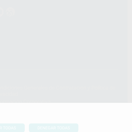
ndiciones Generales de Contratación
y
Política de
ivacidad
formación Corporativa
lítica de Cookies
R TODAS
DENEGAR TODAS