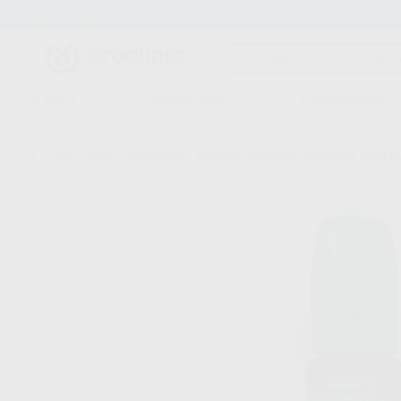
Entrega en 24h
15 días para cambiar de opinión
CLÍNICA
LABORATORIO
EQUIPAMIENTO
Inicio
/
Clínica
/
Restauración
/
Adhesivos universales
/
UNIVERSAL BOND QU