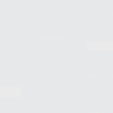
Mis productos
S.A.U.. La Finalida
nes
comercial. La legit
Facturas
prestado. Sus dato
e pago
que comercialicen p
Compra rápida
consentimiento y no
derechos de acceso,
entre otros, a trav
tratamiento de dat
legales
pida
Estudiantes
Odontobook
Material para
estudiantes
Clínica
900 393 9
Los servicios de W
(WhatsApp Ireland)
EN
WhatsApp LLC y a F
E
garantías adecuadas
datos personales a 
WhatsApp Busines
Síguenos