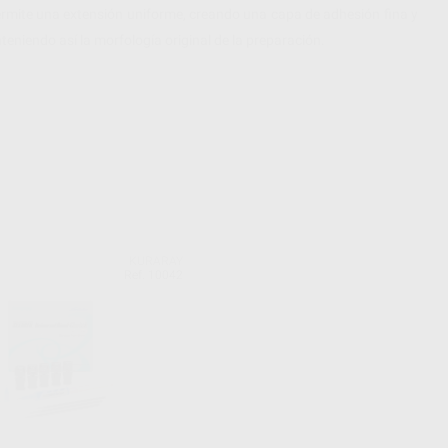
te una extensión uniforme, creando una capa de adhesión fina y
eniendo así la morfología original de la preparación.
KURARAY
Ref. 10042