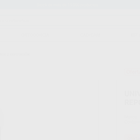
Stock de más de 15.000 productos
ORTODONCIA
CAD/CAM
EST
ICK 2 REPOSICIÓN
Ofert
UNI
REP
Marca
Conteni
Oferta