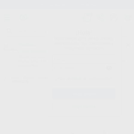
Stock de más de 15.000 productos
¡Hola!
Inicia sesión para ver los precios
del carrito con tus condiciones y
Proclinic
descuentos aplicados.
¿Todavía no tienes nuestra App?
¡Descárgala para ser siempre el primero en conocer nuestras
promociones y descuentos! Disponible en Google Play o App Store.
Google Play
Inicio
/
Clínica
/
Restauración
/
Grabado ácido
/
ULTRA ETCH 4
¿Has olvidado tu contraseña?
JERINGAS
Registrarme