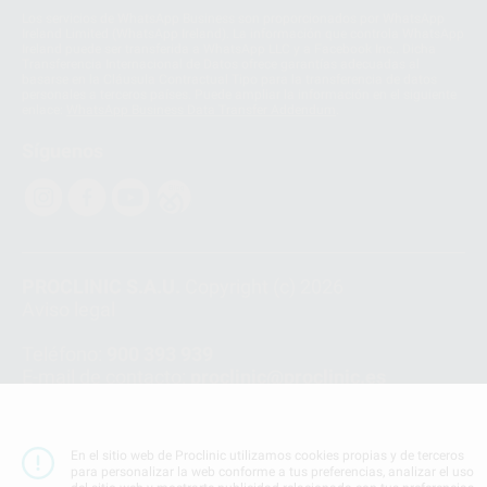
Los servicios de WhatsApp Business son proporcionados por WhatsApp
Ireland Limited (WhatsApp Ireland). La información que controla WhatsApp
Ireland puede ser transferida a WhatsApp LLC y a Facebook Inc.. Dicha
Transferencia Internacional de Datos ofrece garantías adecuadas al
basarse en la Cláusula Contractual Tipo para la transferencia de datos
personales a terceros países. Puede ampliar la información en el siguiente
enlace:
WhatsApp Business Data Transfer Addendum
.
Síguenos
PROCLINIC S.A.U.
Copyright (c) 2026
Aviso legal
Teléfono:
900 393 939
E-mail de contacto:
proclinic@proclinic.es
Condiciones Generales de Contratación
y
Política
de privacidad
En el sitio web de Proclinic utilizamos cookies propias y de terceros
Información Corporativa
para personalizar la web conforme a tus preferencias, analizar el uso