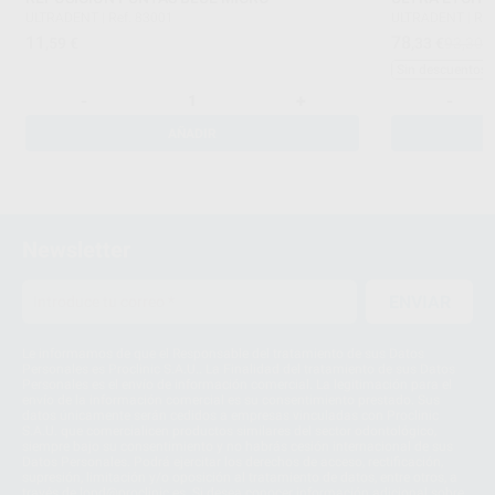
ULTRADENT
|
Ref. 83001
ULTRADENT
|
Ref
11
78
,59
€
,33
€
93,30 
Sin descuentos 
-
+
-
AÑADIR
Newsletter
ENVIAR
Le informamos de que el Responsable del tratamiento de sus Datos
Personales es Proclinic S.A.U.. La Finalidad del tratamiento de sus Datos
Personales es el envío de información comercial. La legitimación para el
envío de la información comercial es su consentimiento prestado. Sus
datos únicamente serán cedidos a empresas vinculadas con Proclinic
S.A.U. que comercialicen productos similares del sector odontológico,
siempre bajo su consentimiento y no habrás cesión internacional de sus
Datos Personales. Podrá ejercitar los derechos de acceso, rectificación,
supresión, limitación y/o oposición al tratamiento de datos, entre otros, a
través de lopd@proclinic.es. Si desea conocer información adicional sobre