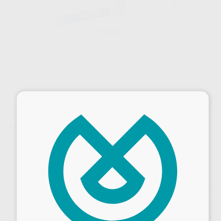
×
ULTRA ETCH 4 JERINGAS
Marca
ULTRADENT
Contenido
4 jeringas de 1,2 ml + 20 puntas blue micro
Ref. Proclinic
99989
Ref. fabricante
163
Precio web
52
,91
€
55,70 €
Precio con IVA incluido 58,20 €