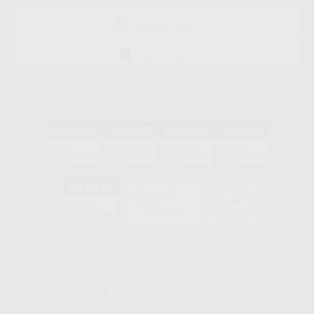
DISPONIBLE EN
GOOGLE PLAY
DISPONIBLE EN
APP STORE
Acreditaciones
GA-2008/0342
SST-0118/2023
ER-0120/1997
GS-0001/2017
HCO-0060/2023
Clínica
Laboratorio
900 393 939
900 800 880
Whatsapp
665 533 087