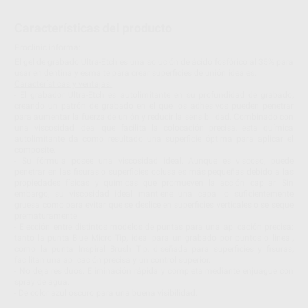
Características del producto
Proclinic informa:
El gel de grabado Ultra-Etch es una solución de ácido fosfórico al 35% para
usar en dentina y esmalte para crear superficies de unión ideales.
Características y ventajas:
- El grabador Ultra-Etch es autolimitante en su profundidad de grabado,
creando un patrón de grabado en el que los adhesivos pueden penetrar
para aumentar la fuerza de unión y reducir la sensibilidad. Combinado con
una viscosidad ideal que facilita la colocación precisa, esta química
autolimitante da como resultado una superficie óptima para aplicar el
composite.
- Su fórmula posee una viscosidad ideal. Aunque es viscoso, puede
penetrar en las fisuras o superficies oclusales más pequeñas debido a las
propiedades físicas y químicas que promueven la acción capilar. Sin
embargo, su viscosidad ideal mantiene una capa lo suficientemente
gruesa como para evitar que se deslice en superficies verticales o se seque
prematuramente.
- Elección entre distintos modelos de puntas para una aplicación precisa:
tanto la punta Blue Micro Tip, ideal para un grabado por puntos o lineal,
como la punta Inspiral Brush Tip, diseñada para superficies y fisuras,
facilitan una aplicación precisa y un control superior.
- No deja residuos. Eliminación rápida y completa mediante enjuague con
spray de agua.
- De color azul oscuro para una buena visibilidad.