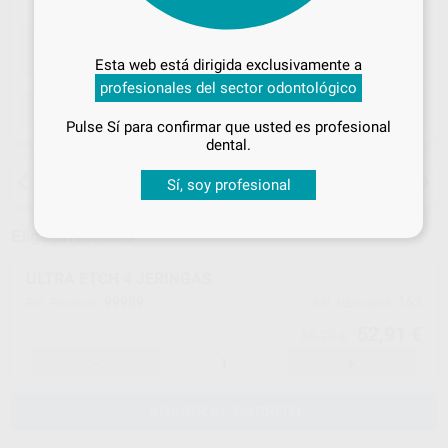
Desbloquea todas tus ventajas
Inicia sesión
para disfrutar de todos
Esta web está dirigida exclusivamente a
tus
descuentos y condiciones
profesionales del sector odontológico
especiales
ELEGIR CANTIDAD
Pulse Sí para confirmar que usted es profesional
¡Iniciar sesión!
dental.
15 días para cambiar de opinión salvo
Sí, soy profesional
anestesias
Elige un modelo
ULTRA ETCH 4 JERINGAS
99989
163
Ref. Proclinic
Ref. fabricante
52,91 €
55,70 €
-
+
AÑADIR AL CARRITO