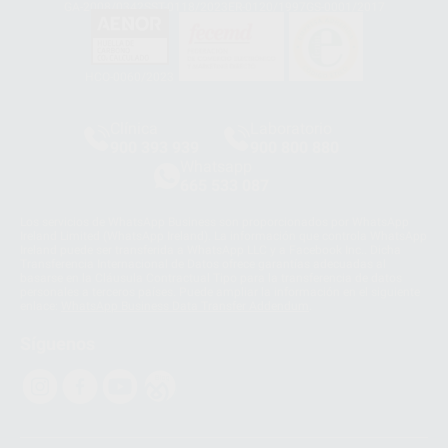
GA-2008/0342
SST-0118/2023
ER-0120/1997
GS-0001/2017
HCO-0060/2023
Clínica
Laboratorio
900 393 939
900 800 880
Whatsapp
665 533 087
Los servicios de WhatsApp Business son proporcionados por WhatsApp
Ireland Limited (WhatsApp Ireland). La información que controla WhatsApp
Ireland puede ser transferida a WhatsApp LLC y a Facebook Inc.. Dicha
Transferencia Internacional de Datos ofrece garantías adecuadas al
basarse en la Cláusula Contractual Tipo para la transferencia de datos
personales a terceros países. Puede ampliar la información en el siguiente
enlace:
WhatsApp Business Data Transfer Addendum
.
Síguenos