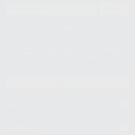
ENVIAR
Le informamos de que el Responsable del tratamiento de sus Datos
Personales es Proclinic S.A.U.. La Finalidad del tratamiento de sus Datos
Personales es el envío de información comercial. La legitimación para el
envío de la información comercial es su consentimiento prestado. Sus
datos únicamente serán cedidos a empresas vinculadas con Proclinic
S.A.U. que comercialicen productos similares del sector odontológico,
siempre bajo su consentimiento y no habrás cesión internacional de sus
Datos Personales. Podrá ejercitar los derechos de acceso, rectificación,
supresión, limitación y/o oposición al tratamiento de datos, entre otros, a
través de lopd@proclinic.es. Si desea conocer información adicional sobre
el tratamiento de datos personales, acceda a:
Protección de datos
CONTACTO
Mi cuenta
Estudiantes