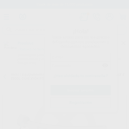
Stock de más de 15.000 productos
¡Hola!
Inicia sesión para ver los precios
del carrito con tus condiciones y
Proclinic
descuentos aplicados.
¿Todavía no tienes nuestra App?
¡Descárgala para ser siempre el primero en conocer nuestras
promociones y descuentos! Disponible en Google Play o App Store.
Google Play
Inicio
/
Equipamiento
/
Rotatorio
/
Turbinas con luz
/
TURBINA TI-MAX Z
¿Has olvidado tu contraseña?
Z900L CONEXIÓN PTL NSK
Registrarme