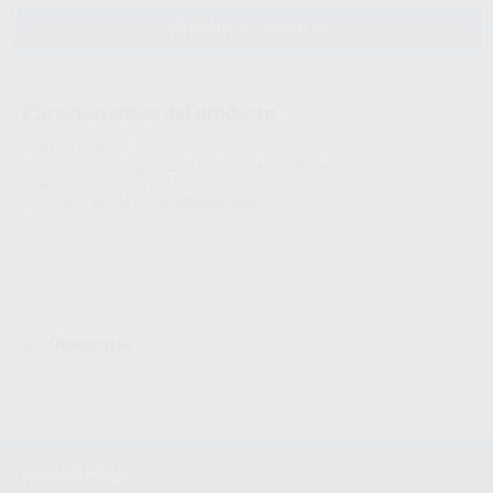
AÑADIR AL CARRITO
Características del producto
Proclinic informa:
• Potencia : 26 W, Velocidad : 320.000~400.000 min-1
• Tamaño del Cabezal : ø12,5 x Al 13,1 mm
• Conexión directa a acoplamiento NSK
NSK
Descargas
Información adicional
Newsletter