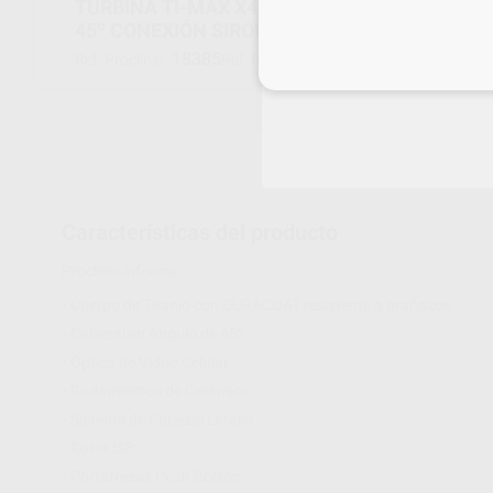
TURBINA TI-MAX X450SL ANGULOACION DEL 
45º CONEXIÓN SIRONA
18385
P1080001
Ref. Proclinic
Ref. fabricante
Inicia 
Características del producto
Proclinic informa:
• Cuerpo de Titanio con DURACOAT resistente a arañazos
• Cabezal en Angulo de 45º
• Óptica de Vidrio Celular
• Rodamientos de Cerámica
• Sistema de Cabezal Limpio
• Rotor ISB
• Portafresas Push Botton