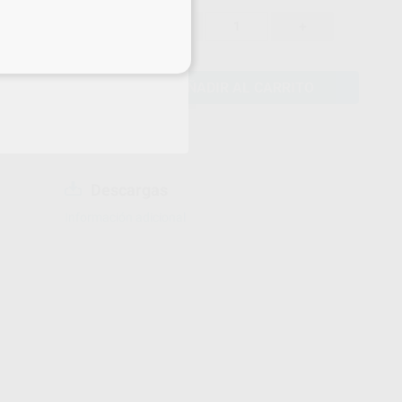
859,00 €
28%
-
+
eciales
AÑADIR AL CARRITO
Descargas
Información adicional