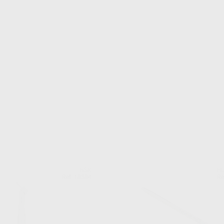
NSK
HU
Ref. 18384
Re