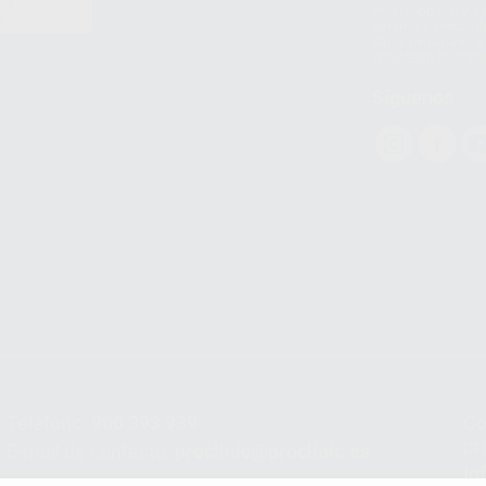
EN
WhatsApp LLC y a F
E
garantías adecuadas
datos personales a 
WhatsApp Busines
Síguenos
Teléfono:
900 393 939
Co
pr
E-mail de contacto:
proclinic@proclinic.es
In