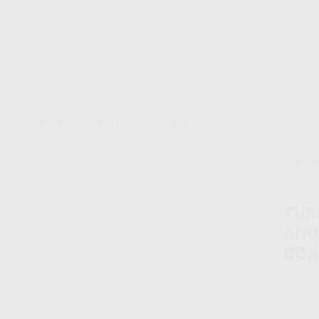
Stock de más de 15.000 productos
ORTODONCIA
CAD/CAM
EST
L ANGULOACION DEL CABEZAL A 45º CONEXIÓN SIRONA
Sin d
TUR
ANG
CON
Marca
Conteni