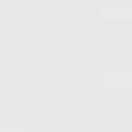
prar
Registro
to del
Mis listas
Le informamos de q
Mis productos
S.A.U.. La Finalida
nes
comercial. La legit
Facturas
prestado. Sus dato
e pago
que comercialicen p
Compra rápida
consentimiento y no
derechos de acceso,
entre otros, a trav
tratamiento de dat
legales
pida
Estudiantes
Odontobook
Material para
estudiantes
Clínica
900 393 9
Los servicios de W
(WhatsApp Ireland)