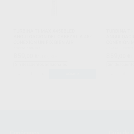
TURBINA TI-MAX X450BLED
TURBINA TI
ANGULOACION DEL CABEZAL A 45º
ANGULOACIO
CONEXIÓN UNIFIX BIEN AIR
CONEXIÓN M
Envase 1 unidad
Envase 1 unidad
859
859
,00
€
,00
€
1.187,00 €
1
Sin descuentos adicionales
Sin descuento
-
+
-
AÑADIR
Conócenos
Guía de 