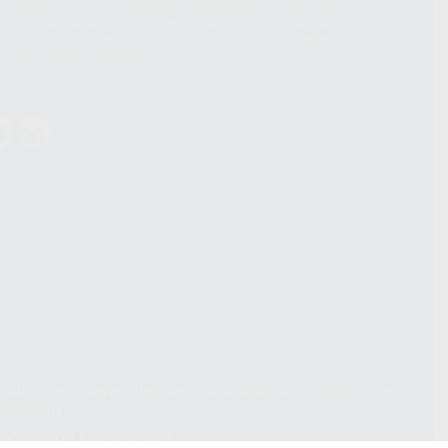
acebook Inc.. Dicha Transferencia Internacional de Datos ofrece
 al basarse en la Cláusula Contractual Tipo para la transferencia de
terceros países. Puede ampliar la información en el siguiente enlace:
s Data Transfer Addendum
.
ndiciones Generales de Contratación
y
Política de
ivacidad
formación Corporativa