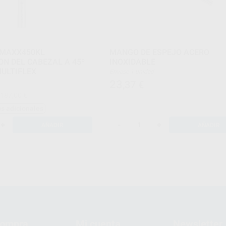
-MAXX450KL
MANGO DE ESPEJO ACERO
N DEL CABEZAL A 45º
INOXIDABLE
ULTIFLEX
Envase 1 unidad
23
,37
€
.187,00 €
s adicionales
+
-
+
AÑADIR
AÑADIR
compra
Mi cuenta
Newsletter