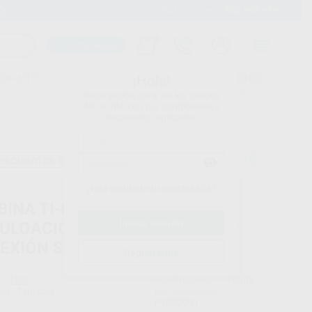
900 393 939
Envíos gratuitos desde 110€
Llama GRATIS a Clínica
Carrito mágico
UDIANTES
FOLLETOS
FORMACIONES
¡Hola!
Inicia sesión para ver los precios
del carrito con tus condiciones y
descuentos aplicados.
escuentos adicionales
¿Has olvidado tu contraseña?
BINA TI-MAX X450SL
ULOACION DEL CABEZAL A 45º
EXIÓN SIRONA
Registrarme
NSK
Ref. Proclinic
18385
do
1 unidad
Ref. fabricante
P1080001