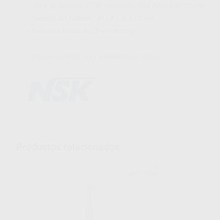
• Triple jet de agua. 21 W, Velocidad : 380.000~450.000 min-1
• Tamaño del Cabezal : ø11,2 x AI 13,5 mm
• Sólo para fresas de 25 mm de largo
• Conexión rápida para acoplamiento Sirona
Productos relacionados
NSK
Ref. 18386