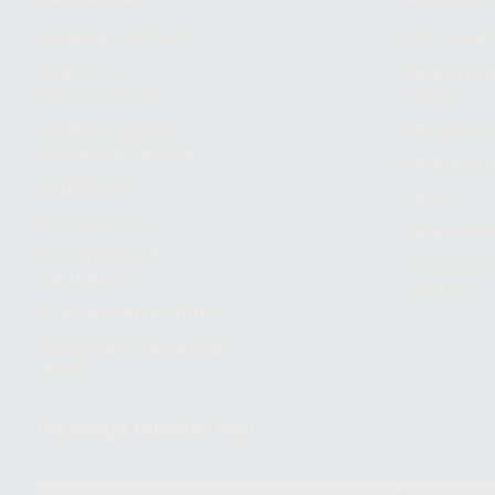
¿Quiénes somos?
Cómo com
Nuestros
Seguimien
compromisos
pedido
Responsabilidad
Devolucio
Social Corporativa
Métodos d
Canal ético
Envío
Código ético
Símbolos 
Sostenibilidad
Compra rá
energética
dientes
Trabaja con nosotros
Preguntas Frecuentes
(FAQ)
Descarga nuestra App