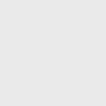
-FRIEDY
f. 06920