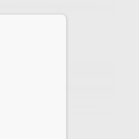
859,00 €
Comprando
1 unidad
te ahorras el
28%
×
Precio web
-28%
¡Mejor oferta!
859
,00
€
87,00 €
Precio con IVA incluido 1.039,39 €
ELEGIR CANTIDAD
15 días para cambiar de opinión salvo anestesias