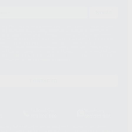
ENVIAR
ue el Responsable del tratamiento de sus Datos Personales es Proclinic
d del tratamiento de sus Datos Personales es el envío de información
imación para el envío de la información comercial es su consentimiento
s únicamente serán cedidos a empresas vinculadas con Proclinic S.A.U.
roductos similares del sector odontológico, siempre bajo su
 habrás cesión internacional de sus Datos Personales. Podrá ejercitar los
 rectificación, supresión, limitación y/o oposición al tratamiento de datos,
és de lopd@proclinic.es. Si desea conocer información adicional sobre el
os personales, acceda a:
Protección de datos
CONTACTO
Laboratorio
Whatsapp
39
900 800 880
665 533 087
hatsApp Business son proporcionados por WhatsApp Ireland Limited
. La información que controla WhatsApp Ireland puede ser transferida a