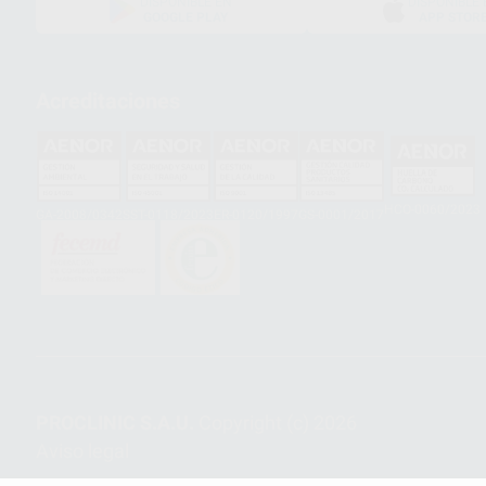
DISPONIBLE EN
DISPONIBLE 
GOOGLE PLAY
APP STOR
Acreditaciones
HCO-0060/2023
GA-2008/0342
SST-0118/2023
ER-0120/1997
GS-0001/2017
PROCLINIC S.A.U.
Copyright (c) 2026
Aviso legal