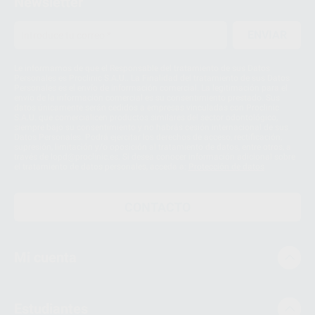
Newsletter
ENVIAR
Le informamos de que el Responsable del tratamiento de sus Datos
Personales es Proclinic S.A.U.. La Finalidad del tratamiento de sus Datos
Personales es el envío de información comercial. La legitimación para el
envío de la información comercial es su consentimiento prestado. Sus
datos únicamente serán cedidos a empresas vinculadas con Proclinic
S.A.U. que comercialicen productos similares del sector odontológico,
siempre bajo su consentimiento y no habrás cesión internacional de sus
Datos Personales. Podrá ejercitar los derechos de acceso, rectificación,
supresión, limitación y/o oposición al tratamiento de datos, entre otros, a
través de lopd@proclinic.es. Si desea conocer información adicional sobre
el tratamiento de datos personales, acceda a:
Protección de datos
CONTACTO
Mi cuenta
Estudiantes