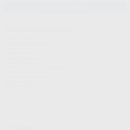
AÑADIR AL CARRITO
Características del producto
Proclinic informa:
Cabezal Cabezal Estándar
Potencia 26W
Velocidad 325,000-430,000 min-1
Tamaño del Cabezal Ø12.1 x H13.3 mm
Espray de agua Spray Quattro
Material del cuerpo acero inoxidable
Óptica de Vidrio Celular
Rodamientos de Cerámica
Sistema de Cabezal Limpio
Portafresas Push Botton
Fácil sustitución del cartucho
NSK
Descargas