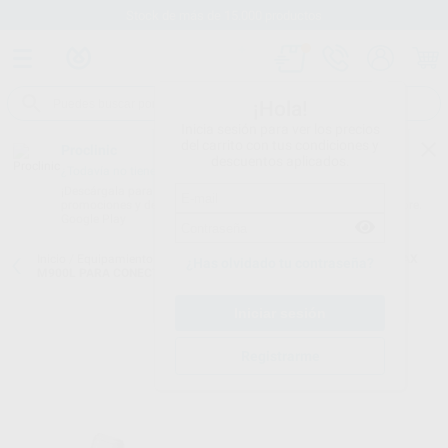
Stock de más de 15.000 productos
¡Hola!
Inicia sesión para ver los precios
del carrito con tus condiciones y
Proclinic
descuentos aplicados.
¿Todavía no tienes nuestra App?
¡Descárgala para ser siempre el primero en conocer nuestras
promociones y descuentos! Disponible en Google Play o App Store.
Google Play
Inicio
/
Equipamiento
/
Rotatorio
/
Turbinas con luz
/
TURBINA S-MAX
¿Has olvidado tu contraseña?
M900L PARA CONECTOR NSK
Registrarme