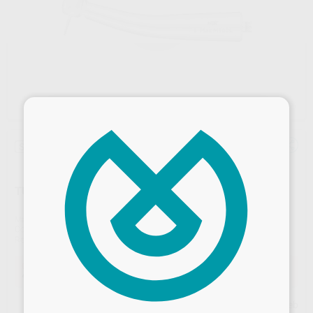
×
Sin descuentos adicionales
TURBINA S-MAX M900L PARA CONECTOR NSK
Marca
NSK
Contenido
1 unidad
Ref. Proclinic
70407
Ref. fabricante
P1254001
Oferta
449,50 €
Comprando
1 unidad
te ahorras el
56%
Desbloquea todas tus ventajas
Precio web