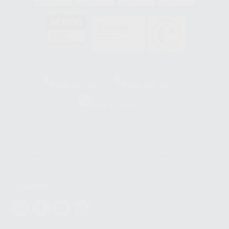
GA-2008/0342
SST-0118/2023
ER-0120/1997
GS-0001/2017
HCO-0060/2023
Clínica
Laboratorio
900 393 939
900 800 880
Whatsapp
665 533 087
Los servicios de WhatsApp Business son proporcionados por WhatsApp
Ireland Limited (WhatsApp Ireland). La información que controla WhatsApp
Ireland puede ser transferida a WhatsApp LLC y a Facebook Inc.. Dicha
Transferencia Internacional de Datos ofrece garantías adecuadas al
basarse en la Cláusula Contractual Tipo para la transferencia de datos
personales a terceros países. Puede ampliar la información en el siguiente
enlace:
WhatsApp Business Data Transfer Addendum
.
Síguenos