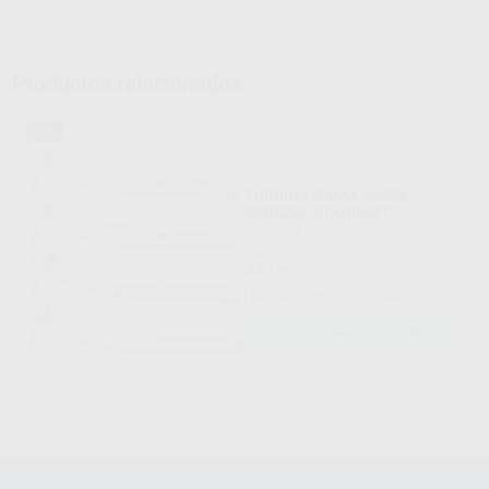
Información adicional
Productos relacionados
60%
TURBINA S-MAX M900L
CABEZAL STANDART
NSK
|
Ref. Grupo
Desde
449
,50
€
1.133,00 €
Sin descuentos adicionales
SELECCIONAR REFERENCIA