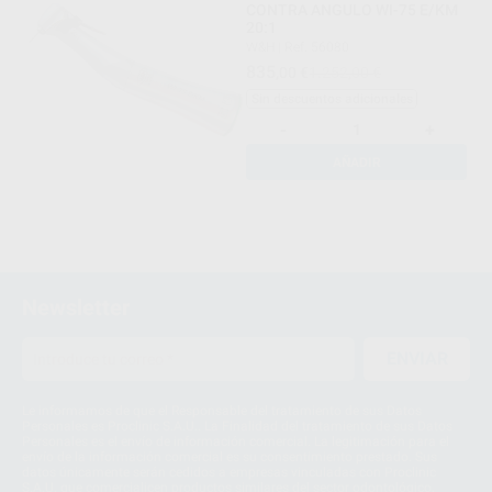
CONTRA ANGULO WI-75 E/KM
20:1
W&H
|
Ref. 56080
835
,00
€
1.252,00 €
Sin descuentos adicionales
-
+
AÑADIR
Newsletter
ENVIAR
Le informamos de que el Responsable del tratamiento de sus Datos
Personales es Proclinic S.A.U.. La Finalidad del tratamiento de sus Datos
Personales es el envío de información comercial. La legitimación para el
envío de la información comercial es su consentimiento prestado. Sus
datos únicamente serán cedidos a empresas vinculadas con Proclinic
S.A.U. que comercialicen productos similares del sector odontológico,