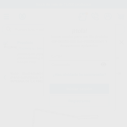
Stock de más de 15.000 productos
¡Hola!
Inicia sesión para ver los precios
del carrito con tus condiciones y
Proclinic
descuentos aplicados.
¿Todavía no tienes nuestra App?
¡Descárgala para ser siempre el primero en conocer nuestras
promociones y descuentos! Disponible en Google Play o App Store.
Google Play
Inicio
/
Equipamiento
/
Cirugía e implantes
/
Contra ángulos y piezas de
¿Has olvidado tu contraseña?
mano quirurgicas. accesorios.
/
TUBO PARA LA REFRIGERACIÓN
INTERNA DE LA FRESA KIRSCHNER/MEYER
Registrarme