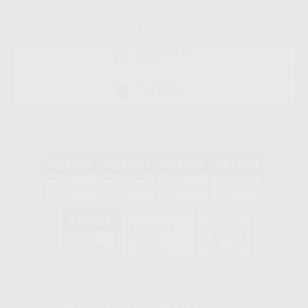
Descarga nuestra App
DISPONIBLE EN
GOOGLE PLAY
DISPONIBLE EN
APP STORE
Acreditaciones
GA-2008/0342
SST-0118/2023
ER-0120/1997
GS-0001/2017
HCO-0060/2023
Clínica
Laboratorio
900 393 939
900 800 880