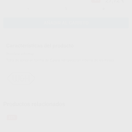
27,72 €
-
+
AÑADIR AL CARRITO
Características del producto
Proclinic informa:
Tubo de spray en forma de 'L' para refrigeración interna de las fresas.
Productos relacionados
33%