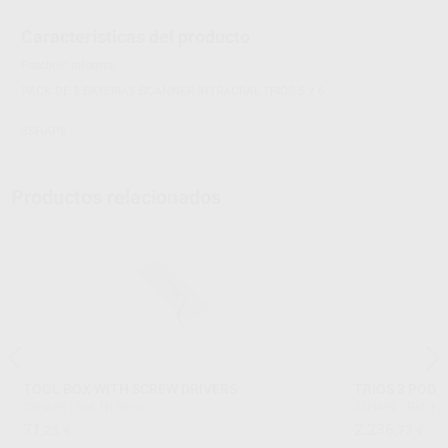
Características del producto
Proclinic informa:
PACK DE 3 BATERIAS SCANNER INTRAORAL TRIOS 5 Y 6
3SHAPE
Productos relacionados
TOOL BOX WITH SCREW DRIVERS
TRIOS 3 POD
3SHAPE
|
Ref. H15890
3SHAPE
|
Ref. H
71
2.236
,25
€
,77
€