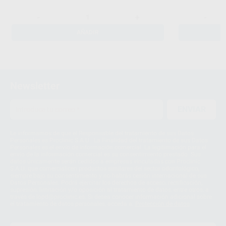
-
+
-
AÑADIR
Newsletter
ENVIAR
Le informamos de que el Responsable del tratamiento de sus Datos
Personales es Proclinic S.A.U.. La Finalidad del tratamiento de sus Datos
Personales es el envío de información comercial. La legitimación para el
envío de la información comercial es su consentimiento prestado. Sus
datos únicamente serán cedidos a empresas vinculadas con Proclinic
S.A.U. que comercialicen productos similares del sector odontológico,
siempre bajo su consentimiento y no habrás cesión internacional de sus
Datos Personales. Podrá ejercitar los derechos de acceso, rectificación,
supresión, limitación y/o oposición al tratamiento de datos, entre otros, a
través de lopd@proclinic.es. Si desea conocer información adicional sobre
el tratamiento de datos personales, acceda a:
Protección de datos