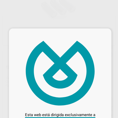
×
TRIOS 5 BATTERY 3PACK
Marca
3SHAPE
Contenido
3
Ref. Proclinic
H16862
Ref. fabricante
22002385
Precio web
Desbloquea todas tus ventajas
403
,75
€
425,00 €
Inicia sesión
para disfrutar de todos
Esta web está dirigida exclusivamente a
Precio con IVA incluido 488,54 €
tus
descuentos y condiciones