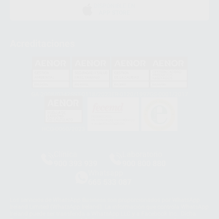
DISPONIBLE EN
APP STORE
Acreditaciones
GA-2008/0342
SST-0118/2023
ER-0120/1997
GS-0001/2017
HCO-0060/2023
Clínica
Laboratorio
900 393 939
900 800 880
Whatsapp
665 533 087
Los servicios de WhatsApp Business son proporcionados por WhatsApp
Ireland Limited (WhatsApp Ireland). La información que controla WhatsApp
Ireland puede ser transferida a WhatsApp LLC y a Facebook Inc.. Dicha