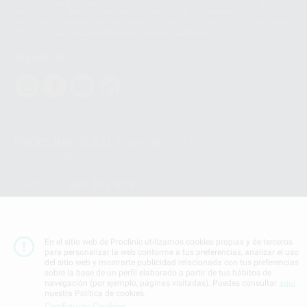
Transferencia Internacional de Datos ofrece garantías adecuadas al
basarse en la Cláusula Contractual Tipo para la transferencia de datos
personales a terceros países. Puede ampliar la información en el siguiente
enlace:
WhatsApp Business Data Transfer Addendum
.
Síguenos
PROCLINIC S.A.U.
Copyright (c) 2026
Aviso legal
Teléfono:
900 393 939
E-mail de contacto:
proclinic@proclinic.es
Condiciones Generales de Contratación
y
Política
de privacidad
En el sitio web de Proclinic utilizamos cookies propias y de terceros
para personalizar la web conforme a tus preferencias, analizar el uso
Información Corporativa
del sitio web y mostrarte publicidad relacionada con tus preferencias
Política de Cookies
sobre la base de un perfil elaborado a partir de tus hábitos de
navegación (por ejemplo, páginas visitadas). Puedes consultar
aquí
nuestra Política de cookies.
Configurar Cookies