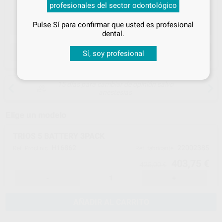
profesionales del sector odontológico
especiales
Pulse Sí para confirmar que usted es profesional
¡Iniciar sesión!
dental.
ELEGIR CANTIDAD
Sí, soy profesional
15 días para cambiar de opinión salvo
anestesias
Elige un modelo
TRIOS 5 BATTERY 3PACK
H16862
22002385
Ref. Proclinic
Ref. fabricante
403,75 €
425,00 €
-
+
AÑADIR AL CARRITO