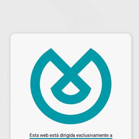
×
TOOL BOX WITH SCREW DRIVERS
Marca
3SHAPE
Contenido
1
Ref. Proclinic
H15890
Ref. fabricante
10022631
Precio web
Desbloquea todas tus ventajas
71
,25
€
75,00 €
Inicia sesión
para disfrutar de todos
Esta web está dirigida exclusivamente a
Precio con IVA incluido 86,21 €
tus
descuentos y condiciones