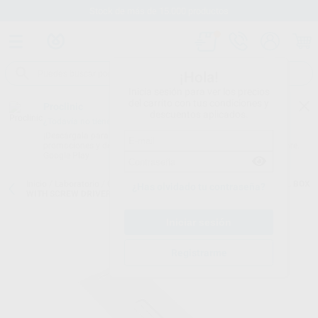
Stock de más de 15.000 productos
¡Hola!
Inicia sesión para ver los precios
del carrito con tus condiciones y
Proclinic
descuentos aplicados.
¿Todavía no tienes nuestra App?
¡Descárgala para ser siempre el primero en conocer nuestras
promociones y descuentos! Disponible en Google Play o App Store.
Google Play
Inicio
/
Laboratorio
/
Cad/cam
/
Escáner intraoral. accesorios
/
TOOL BOX
¿Has olvidado tu contraseña?
WITH SCREW DRIVERS
Registrarme