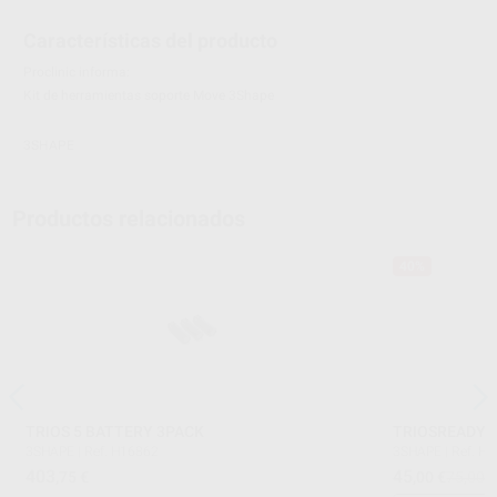
Características del producto
Proclinic informa:
Kit de herramientas soporte Move 3Shape
3SHAPE
Productos relacionados
40%
TRIOS 5 BATTERY 3PACK
TRIOSREADY 
3SHAPE
|
Ref. H16862
3SHAPE
|
Ref. H
403
45
,75
€
,00
€
75,00 