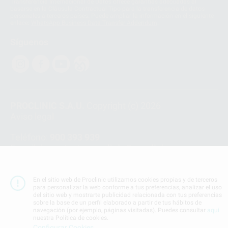
Transferencia Internacional de Datos ofrece garantías adecuadas al
basarse en la Cláusula Contractual Tipo para la transferencia de datos
personales a terceros países. Puede ampliar la información en el siguiente
enlace:
WhatsApp Business Data Transfer Addendum
.
Síguenos
PROCLINIC S.A.U.
Copyright (c) 2026
Aviso legal
Teléfono:
900 393 939
E-mail de contacto:
proclinic@proclinic.es
Condiciones Generales de Contratación
y
Política
de privacidad
En el sitio web de Proclinic utilizamos cookies propias y de terceros
para personalizar la web conforme a tus preferencias, analizar el uso
Información Corporativa
del sitio web y mostrarte publicidad relacionada con tus preferencias
Política de Cookies
sobre la base de un perfil elaborado a partir de tus hábitos de
navegación (por ejemplo, páginas visitadas). Puedes consultar
aquí
nuestra Política de cookies.
Configurar Cookies