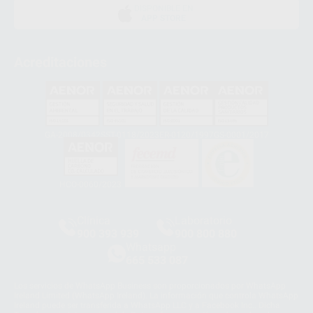
DISPONIBLE EN
APP STORE
Acreditaciones
GA-2008/0342
SST-0118/2023
ER-0120/1997
GS-0001/2017
HCO-0060/2023
Clínica
Laboratorio
900 393 939
900 800 880
Whatsapp
665 533 087
Los servicios de WhatsApp Business son proporcionados por WhatsApp
Ireland Limited (WhatsApp Ireland). La información que controla WhatsApp
Ireland puede ser transferida a WhatsApp LLC y a Facebook Inc.. Dicha