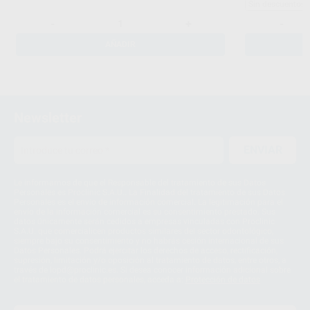
Sin descuentos 
-
+
-
AÑADIR
Newsletter
ENVIAR
Le informamos de que el Responsable del tratamiento de sus Datos
Personales es Proclinic S.A.U.. La Finalidad del tratamiento de sus Datos
Personales es el envío de información comercial. La legitimación para el
envío de la información comercial es su consentimiento prestado. Sus
datos únicamente serán cedidos a empresas vinculadas con Proclinic
S.A.U. que comercialicen productos similares del sector odontológico,
siempre bajo su consentimiento y no habrás cesión internacional de sus
Datos Personales. Podrá ejercitar los derechos de acceso, rectificación,
supresión, limitación y/o oposición al tratamiento de datos, entre otros, a
través de lopd@proclinic.es. Si desea conocer información adicional sobre
el tratamiento de datos personales, acceda a:
Protección de datos