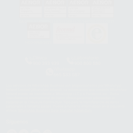
GA-2008/0342
SST-0118/2023
ER-0120/1997
GS-0001/2017
HCO-0060/2023
Clínica
Laboratorio
900 393 939
900 800 880
Whatsapp
665 533 087
Los servicios de WhatsApp Business son proporcionados por WhatsApp
Ireland Limited (WhatsApp Ireland). La información que controla WhatsApp
Ireland puede ser transferida a WhatsApp LLC y a Facebook Inc.. Dicha
Transferencia Internacional de Datos ofrece garantías adecuadas al
basarse en la Cláusula Contractual Tipo para la transferencia de datos
personales a terceros países. Puede ampliar la información en el siguiente
enlace:
WhatsApp Business Data Transfer Addendum
.
Síguenos