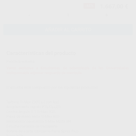
1.667,00 €
-65%
-
+
AÑADIR AL CARRITO
Características del producto
Proclinic informa:
Venta exclusiva a Estudiantes de odontología de las Universidades.
Indispensable adjuntar resguardo de matrícula.
El estuche está compuesto por los siguientes productos:
Turbina Ti-Max Z900 L ( con luz)
Acoplamiento rápido PTL-CL-LED
Contra ángulo 1:1 Ti-Max X25
Pieza de mano recta Ti-Max X65
Micromotor neumático S-Max M205 M4
Estuche metálico de transporte
Botella de aceite lubricante Pana Spray Plus