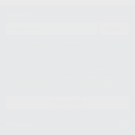
Newsletter
ENVIAR
Le informamos de que el Responsable del tratamiento de sus Datos
Personales es Proclinic S.A.U.. La Finalidad del tratamiento de sus Datos
Personales es el envío de información comercial. La legitimación para el
envío de la información comercial es su consentimiento prestado. Sus
datos únicamente serán cedidos a empresas vinculadas con Proclinic
S.A.U. que comercialicen productos similares del sector odontológico,
siempre bajo su consentimiento y no habrás cesión internacional de sus
Datos Personales. Podrá ejercitar los derechos de acceso, rectificación,
supresión, limitación y/o oposición al tratamiento de datos, entre otros, a
través de lopd@proclinic.es. Si desea conocer información adicional sobre
el tratamiento de datos personales, acceda a:
Protección de datos
CONTACTO
Mi cuenta