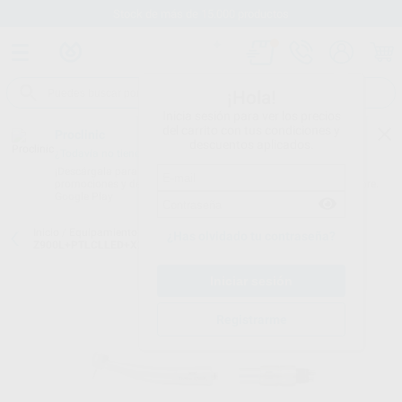
Stock de más de 15.000 productos
¡Hola!
Inicia sesión para ver los precios
del carrito con tus condiciones y
Proclinic
descuentos aplicados.
¿Todavía no tienes nuestra App?
¡Descárgala para ser siempre el primero en conocer nuestras
promociones y descuentos! Disponible en Google Play o App Store.
Google Play
Inicio
/
Equipamiento
/
Estudiantes
/
Universidades grupo 1
/
TOKIO
¿Has olvidado tu contraseña?
Z900L+PTLCLLED+X25+X65+M205
Registrarme