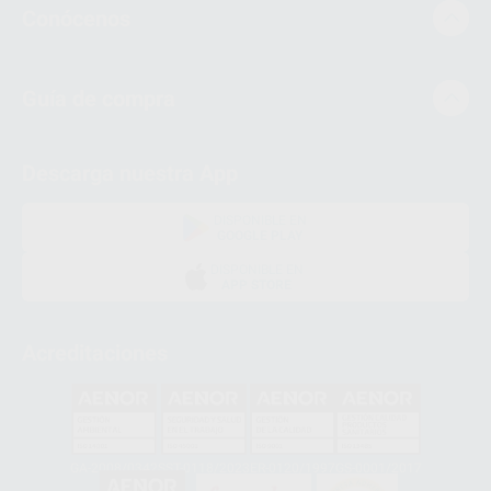
Conócenos
Guía de compra
Descarga nuestra App
DISPONIBLE EN
GOOGLE PLAY
DISPONIBLE EN
APP STORE
Acreditaciones
GA-2008/0342
SST-0118/2023
ER-0120/1997
GS-0001/2017