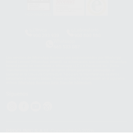
HCO-0060/2023
Clínica
Laboratorio
900 393 939
900 800 880
Whatsapp
665 533 087
Los servicios de WhatsApp Business son proporcionados por WhatsApp
Ireland Limited (WhatsApp Ireland). La información que controla WhatsApp
Ireland puede ser transferida a WhatsApp LLC y a Facebook Inc.. Dicha
Transferencia Internacional de Datos ofrece garantías adecuadas al
basarse en la Cláusula Contractual Tipo para la transferencia de datos
personales a terceros países. Puede ampliar la información en el siguiente
enlace:
WhatsApp Business Data Transfer Addendum
.
Síguenos
PROCLINIC S.A.U.
Copyright (c) 2026