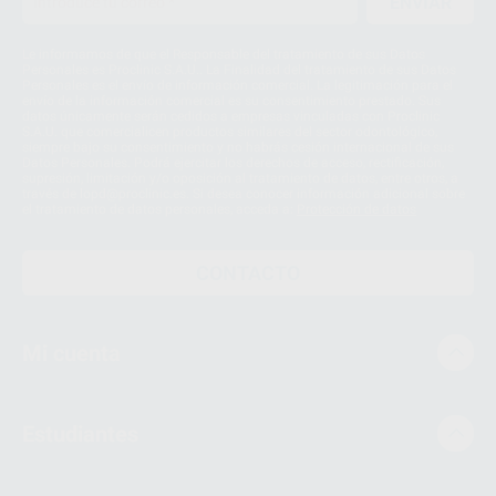
ENVIAR
Le informamos de que el Responsable del tratamiento de sus Datos
Personales es Proclinic S.A.U.. La Finalidad del tratamiento de sus Datos
Personales es el envío de información comercial. La legitimación para el
envío de la información comercial es su consentimiento prestado. Sus
datos únicamente serán cedidos a empresas vinculadas con Proclinic
S.A.U. que comercialicen productos similares del sector odontológico,
siempre bajo su consentimiento y no habrás cesión internacional de sus
Datos Personales. Podrá ejercitar los derechos de acceso, rectificación,
supresión, limitación y/o oposición al tratamiento de datos, entre otros, a
través de lopd@proclinic.es. Si desea conocer información adicional sobre
el tratamiento de datos personales, acceda a:
Protección de datos
CONTACTO
Mi cuenta
Estudiantes