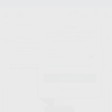
Stock de más de 15.000 productos
¡Hola!
Inicia sesión para ver los precios
del carrito con tus condiciones y
Proclinic
descuentos aplicados.
¿Todavía no tienes nuestra App?
¡Descárgala para ser siempre el primero en conocer nuestras
promociones y descuentos! Disponible en Google Play o App Store.
Google Play
Inicio
/
Clínica
/
Instrumental
/
Varios:instrumental
/
TOALLITAS QUITA
¿Has olvidado tu contraseña?
ÓXIDO SHINE RENEW
Registrarme