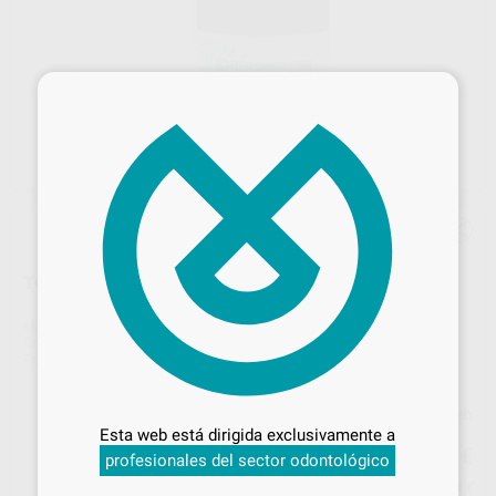
×
TOALLITAS QUITA ÓXIDO SHINE RENEW
Marca
HU-FRIEDY
Contenido
20 toallitas
Ref. Proclinic
26859
Ref. fabricante
IMS-1455
Desbloquea todas tus ventajas
Precio web
Inicia sesión
para disfrutar de todos
Esta web está dirigida exclusivamente a
18
tus
descuentos y condiciones
,14
€
19,10 €
profesionales del sector odontológico
especiales
Precio con IVA incluido 21,95 €