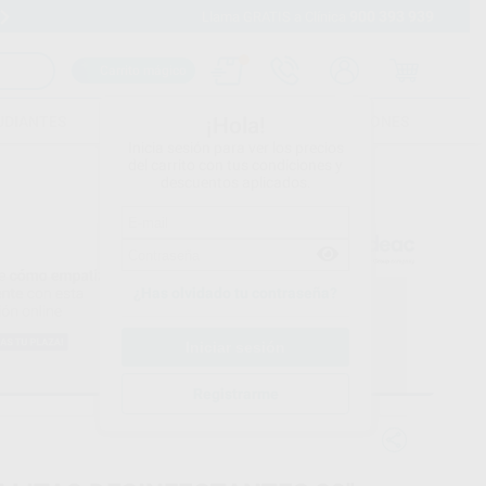
900 393 939
Envíos gratuitos desde 110€
Llama GRATIS a Clínica
Carrito mágico
UDIANTES
FOLLETOS
FORMACIONES
¡Hola!
Inicia sesión para ver los precios
del carrito con tus condiciones y
descuentos aplicados.
¿Has olvidado tu contraseña?
Registrarme