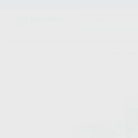
Entrega en 24h
15 días para cambiar de opinión
CLÍNICA
LABORATORIO
EQUIPAMIENTO
Inicio
/
Clínica
/
Desinfección
/
Toallitas desinfectantes
/
TOALLITAS DESINF