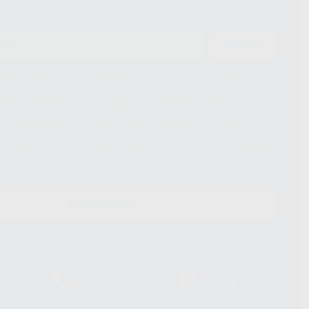
ENVIAR
ue el Responsable del tratamiento de sus Datos Personales es Proclinic
d del tratamiento de sus Datos Personales es el envío de información
imación para el envío de la información comercial es su consentimiento
s únicamente serán cedidos a empresas vinculadas con Proclinic S.A.U.
roductos similares del sector odontológico, siempre bajo su
 habrás cesión internacional de sus Datos Personales. Podrá ejercitar los
 rectificación, supresión, limitación y/o oposición al tratamiento de datos,
és de lopd@proclinic.es. Si desea conocer información adicional sobre el
os personales, acceda a:
Protección de datos
CONTACTO
Laboratorio
Whatsapp
39
900 800 880
665 533 087