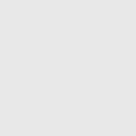
Conócenos
Guía de 
¿Quiénes somos?
Cómo com
Nuestros
Seguimien
compromisos
pedido
Responsabilidad
Devolucio
Social Corporativa
Métodos d
Canal ético
Envío
Código ético
Símbolos 
Sostenibilidad
Compra rá
energética
dientes
Trabaja con nosotros
Preguntas Frecuentes
(FAQ)
Descarga nuestra App