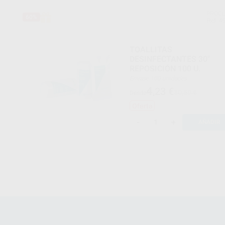
PROCL
60%
Ref. 4
TOALLITAS
DESINFECTANTES 30"
REPOSICIÓN 100 U.
Envase 100 unidades
4
,23
€
10,50 €
Desde
Oferta
-
+
AÑADIR