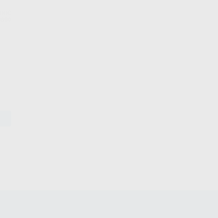
INIC
9899