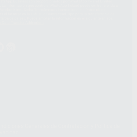
hatsApp Business son proporcionados por WhatsApp Ireland Limited
. La información que controla WhatsApp Ireland puede ser transferida a
acebook Inc.. Dicha Transferencia Internacional de Datos ofrece
 al basarse en la Cláusula Contractual Tipo para la transferencia de
terceros países. Puede ampliar la información en el siguiente enlace:
s Data Transfer Addendum
.
ndiciones Generales de Contratación
y
Política de
ivacidad