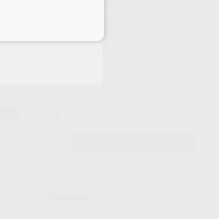
ELEGIR CANTIDAD
eciales
15 días para cambiar de opinión salvo anestesias
12,95 €
-5%
-
+
12,30 €
AÑADIR AL CARRITO
Descargas
Ficha técnica