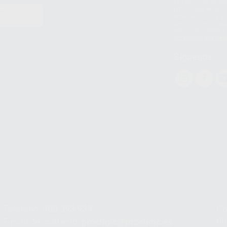
Los servicios de W
(WhatsApp Ireland)
EN
WhatsApp LLC y a F
E
garantías adecuadas
datos personales a 
WhatsApp Busines
Síguenos
Teléfono:
900 393 939
Co
pr
E-mail de contacto:
proclinic@proclinic.es