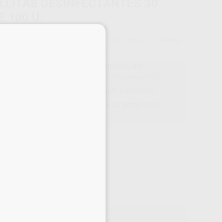
LLITAS DESINFECTANTES 30"
 100 U.
×
PROCLINIC
Ref. Proclinic
49898
do
100 unidades
12,30 €
Comprando
1 unidad
te ahorras el
5%
5,94 €
Comprando
2 unidades
te ahorras el
54%
Te llevas este regalo
por añadir 2 unidades
.
TOALLITAS DESINFECTANTES 30" BOTE 100 U.
100 unidades
Ref. Proclinic
49898
Precio web
-54%
¡Mejor oferta!
5
,94
€
95 €
on IVA incluido 7,19 €