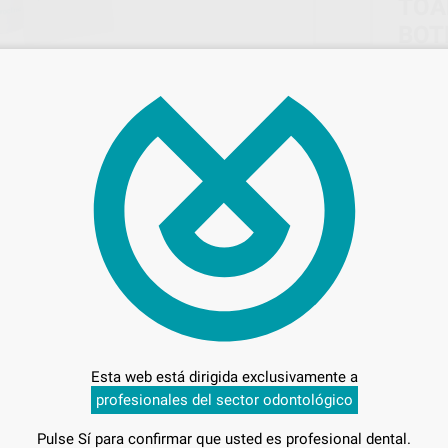
TOA
BOTE
Marca
Conteni
Oferta
12,
Esta web está dirigida exclusivamente a
Precio c
profesionales del sector odontológico
Pulse Sí para confirmar que usted es profesional dental.