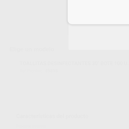
Inicia 
Envíos gratuitos desde 110€
Elige un modelo
TOALLITAS DESINFECTANTES 30" BOTE 100 U.
49898
Ref. Proclinic
Características del producto
Proclinic informa: