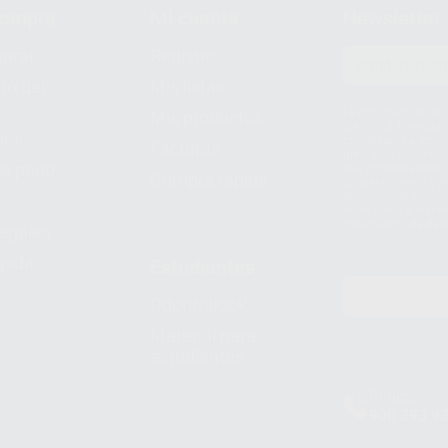
compra
Mi cuenta
Newsletter
prar
Registro
to del
Mis listas
Le informamos de q
Mis productos
S.A.U.. La Finalida
nes
comercial. La legit
Facturas
prestado. Sus dato
e pago
que comercialicen p
Compra rápida
consentimiento y no
derechos de acceso,
entre otros, a trav
tratamiento de dat
legales
pida
Estudiantes
Odontobook
Material para
estudiantes
Clínica
900 393 9