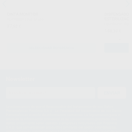
CINTA MONITOR
DISPENSADOR
ESTERILIZACI
HU-FRIEDY
|
Ref. Grupo
HU-FRIEDY
|
Ref.
37
,52
€
146
,39
€
-
SELECCIONAR REFERENCIA
Newsletter
ENVIAR
Le informamos de que el Responsable del tratamiento de sus Datos
Personales es Proclinic S.A.U.. La Finalidad del tratamiento de sus Datos
Personales es el envío de información comercial. La legitimación para el
envío de la información comercial es su consentimiento prestado. Sus
datos únicamente serán cedidos a empresas vinculadas con Proclinic
S.A.U. que comercialicen productos similares del sector odontológico,
siempre bajo su consentimiento y no habrás cesión internacional de sus