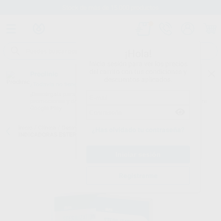
Stock de más de 15.000 productos
¡Hola!
Inicia sesión para ver los precios
del carrito con tus condiciones y
Proclinic
descuentos aplicados.
¿Todavía no tienes nuestra App?
¡Descárgala para ser siempre el primero en conocer nuestras
promociones y descuentos! Disponible en Google Play o App Store.
Google Play
Inicio
/
Clínica
/
Desinfección
/
Control de esterilización
/
TIRAS
¿Has olvidado tu contraseña?
INDICADORAS ESTERILIZACIÓN IMS
Registrarme