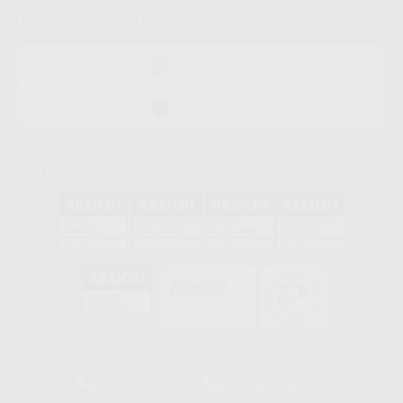
Descarga nuestra App
DISPONIBLE EN
GOOGLE PLAY
DISPONIBLE EN
APP STORE
Acreditaciones
GA-2008/0342
SST-0118/2023
ER-0120/1997
GS-0001/2017
HCO-0060/2023
Clínica
Laboratorio
900 393 939
900 800 880