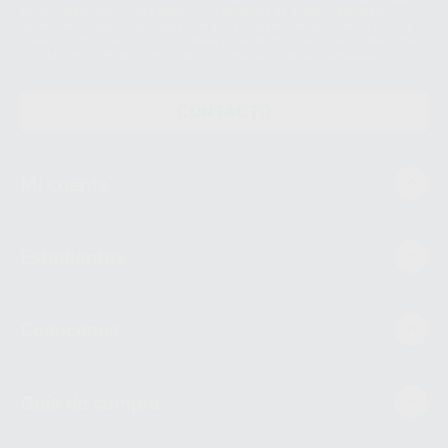
Datos Personales. Podrá ejercitar los derechos de acceso, rectificación,
supresión, limitación y/o oposición al tratamiento de datos, entre otros, a
través de lopd@proclinic.es. Si desea conocer información adicional sobre
el tratamiento de datos personales, acceda a:
Protección de datos
CONTACTO
Mi cuenta
Estudiantes
Conócenos
Guía de compra