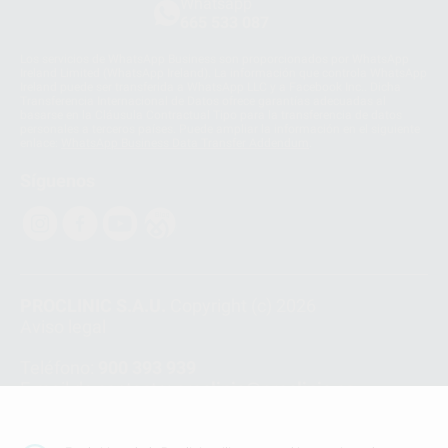
Whatsapp
665 533 087
Los servicios de WhatsApp Business son proporcionados por WhatsApp
Ireland Limited (WhatsApp Ireland). La información que controla WhatsApp
Ireland puede ser transferida a WhatsApp LLC y a Facebook Inc.. Dicha
Transferencia Internacional de Datos ofrece garantías adecuadas al
basarse en la Cláusula Contractual Tipo para la transferencia de datos
personales a terceros países. Puede ampliar la información en el siguiente
enlace:
WhatsApp Business Data Transfer Addendum
.
Síguenos
PROCLINIC S.A.U.
Copyright (c) 2026
Aviso legal
Teléfono:
900 393 939
E-mail de contacto:
proclinic@proclinic.es
Condiciones Generales de Contratación
y
Política